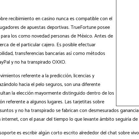
bre recibimiento en casino nunca es compatible con el
jugadores de apuestas deportivas. TrueFortune posee
€ para los como novedad personas de México. Antes de
erca de el particular cajero. Es posible efectuar
bilidad, transferencias bancarias así­ como métodos
ayPal y no ha transpirado OXXO.
mientos referente a la predicción, licencias y
lazándolo hacia el pelo seguros, son una diferente
ultan la elección mayormente distinguido dentro de los
ón referente a algunos lugares. Las tarjetitas sobre
suntos y no ha transpirado se fabrican con desmesurados ganancia
 internet, con el pasar del tiempo lo que levante ámbito seguiría de l
orte es escribir algún corto escrito alrededor del chat sobre vivo