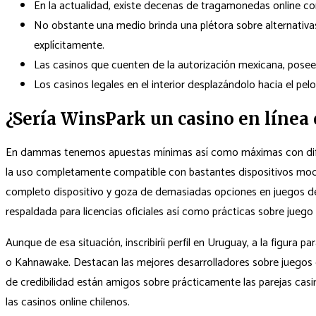
En la actualidad, existe decenas de tragamonedas online con
No obstante una medio brinda una plétora sobre alternativa
explícitamente.
Las casinos que cuenten de la autorización mexicana, poseen
Los casinos legales en el interior desplazándolo hacia el pel
¿Serí­a WinsPark un casino en línea
En dammas tenemos apuestas mínimas así­ como máximas con diferen
la uso completamente compatible con bastantes dispositivos mode
completo dispositivo y goza de demasiadas opciones en juegos de m
respaldada para licencias oficiales así­ como prácticas sobre juego
Aunque de esa situación, inscribirí¡ perfil en Uruguay, a la figura
o Kahnawake. Destacan las mejores desarrolladores sobre juegos d
de credibilidad están amigos sobre prácticamente las parejas cas
las casinos online chilenos.