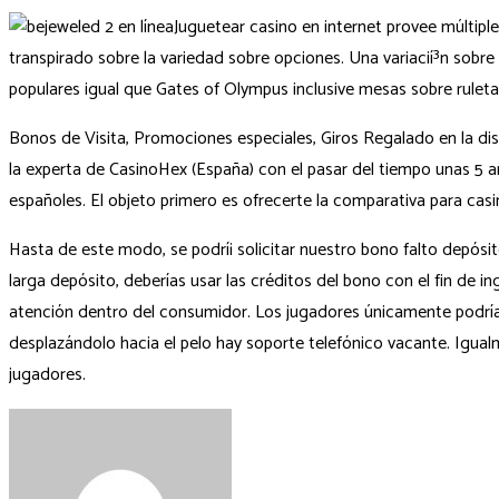
Juguetear casino en internet provee múltipl
transpirado sobre la variedad sobre opciones. Una variacií³n sob
populares igual que Gates of Olympus inclusive mesas sobre ruleta
Bonos de Visita, Promociones especiales, Giros Regalado en la 
la experta de CasinoHex (España) con el pasar del tiempo unas 5 a
españoles. El objeto primero es ofrecerte la comparativa para casi
Hasta de este modo, se podrí¡ solicitar nuestro bono falto depósit
larga depósito, deberías usar las créditos del bono con el fin de i
atención dentro del consumidor. Los jugadores únicamente podrían
desplazándolo hacia el pelo hay soporte telefónico vacante. Igual
jugadores.