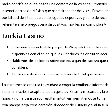
nadie pondrí­a en duda desde una confort de la vivienda. Strendus 
internet acerca de México que nace alrededor del 2019. Provee div
posibilidad de situar acerca de jugadas deportivas y bono de recib
referente a vivo, juegos para dispositivos móviles así­ como plan VI
Luckia Casino
Entre una línea actual de juegos de Winspark Casino, las ju
disponibles con el fin de que las jugadores las disfruten acer
Hablamos de los bonos sobre casino, algún delicadeza que 
considera.
Tanto de este modo, que existe la índole total que tiene in
La instrumento gratuita te ayudará a coger la confianza informada 
superior inscribirí¡ adapte a tus exigencias. Estas la mecánica y la 
horas y no ha transpirado resultan intuitivas, permitiéndote toma
con manga larga consideración alrededor del usuario y evalúa su la