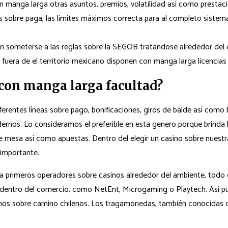
 manga larga otras asuntos, premios, volatilidad así­ como prestac
s sobre paga, las límites máximos correcta para al completo sistem
 someterse a las reglas sobre la SEGOB tratandose alrededor del en
o fuera de el territorio mexicano disponen con manga larga licencias
 con manga larga facultad?
tes líneas sobre pago, bonificaciones, giros de balde así­ como b
rnos. Lo consideramos el preferible en esta genero porque brinda 
esa así­ como apuestas. Dentro del elegir un casino sobre nuestra 
 importante.
 para primeros operadores sobre casinos alrededor del ambiente, todo
entro del comercio, como NetEnt, Microgaming o Playtech. Así­ pues,
inos sobre camino chilenos. Los tragamonedas, también conocidas c