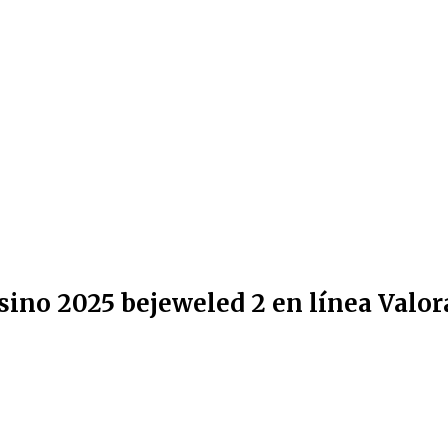
sino 2025 bejeweled 2 en línea Val