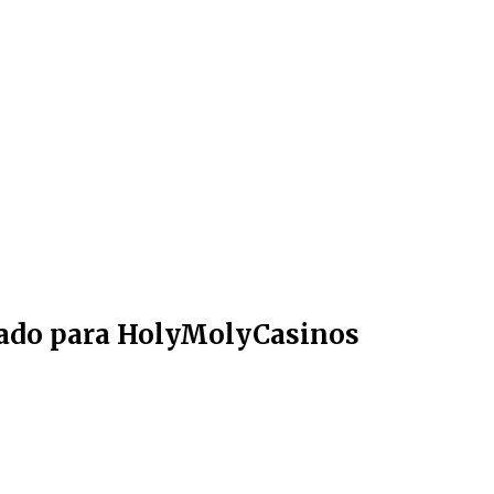
orado para HolyMolyCasinos