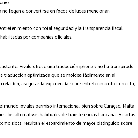
iones.
a no llegan a convertirse en focos de luces mencionan
tretenimiento con total seguridad y la transparencia fiscal.
 habilitadas por compañías oficiales.
astante. Rivalo ofrece una traducción iphone y no ha transpirado
la traducción optimizada que se moldea fácilmente an al
relación, aseguras la experiencia sobre entretenimiento correcta,
 el mundo joviales permiso internacional, bien sobre Curaçao, Malta
 los alternativas habituales de transferencias bancarias y cartas
omo slots, resultan el esparcimiento de mayor distinguido sobre