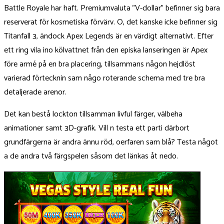
Battle Royale har haft. Premiumvaluta ”V-dollar” befinner sig bara
reserverat för kosmetiska förvärv. O, det kanske icke befinner sig
Titanfall 3, ändock Apex Legends är en värdigt alternativt. Efter
ett ring vila ino kölvattnet från den episka lanseringen är Apex
före armé på en bra placering, tillsammans någon hejdlöst
varierad förtecknin sam någo roterande schema med tre bra
detaljerade arenor.
Det kan bestå lockton tillsamman livful färger, välbeha
animationer samt 3D-grafik. Vill n testa ett parti därbort
grundfärgerna är andra ännu röd, oerfaren sam blå? Testa något
a de andra två färgspelen såsom det länkas åt nedo.