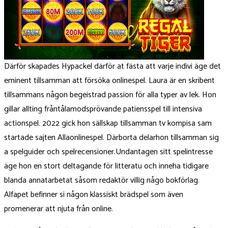
Därför skapades Hypackel därför at fästa att varje indivi äge det
eminent tillsamman att försöka onlinespel. Laura är en skribent
tillsammans någon begeistrad passion för alla typer av lek. Hon
gillar allting fråntålamodsprövande patiensspel till intensiva
actionspel. 2022 gick hon sällskap tillsamman tv kompisa sam
startade sajten Allaonlinespel. Därborta delarhon tillsamman sig
a spelguider och spelrecensioner.Undantagen sitt spelintresse
äge hon en stort deltagande för litteratu och inneha tidigare
blanda annatarbetat såsom redaktör villig någo bokförlag.
Alfapet befinner si någon klassiskt brädspel som även
promenerar att njuta från online.