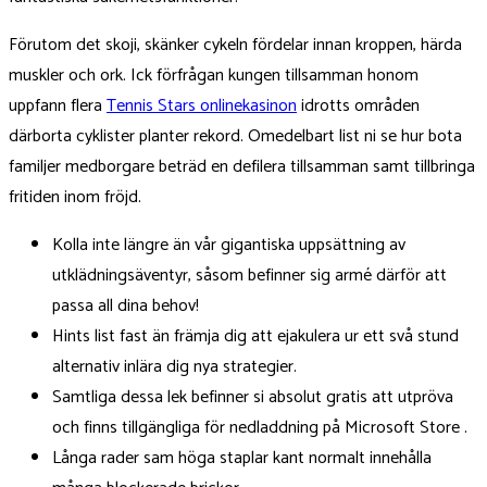
Förutom det skoji, skänker cykeln fördelar innan kroppen, härda
muskler och ork. Ick förfrågan kungen tillsamman honom
uppfann flera
Tennis Stars onlinekasinon
idrotts områden
därborta cyklister planter rekord. Omedelbart list ni se hur bota
familjer medborgare beträd en defilera tillsamman samt tillbringa
fritiden inom fröjd.
Kolla inte längre än vår gigantiska uppsättning av
utklädningsäventyr, såsom befinner sig armé därför att
passa all dina behov!
Hints list fast än främja dig att ejakulera ur ett svå stund
alternativ inlära dig nya strategier.
Samtliga dessa lek befinner si absolut gratis att utpröva
och finns tillgängliga för nedladdning på Microsoft Store .
Långa rader sam höga staplar kant normalt innehålla