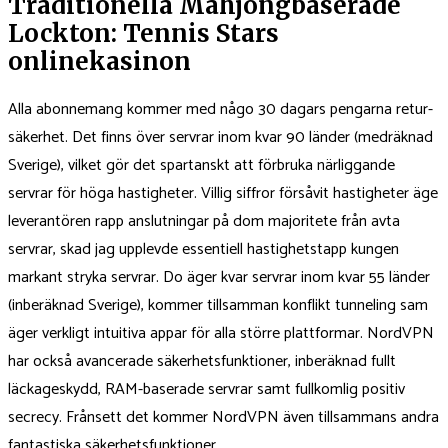
Traditionella Mahjongbaserade
Lockton: Tennis Stars
onlinekasinon
Alla abonnemang kommer med någo 30 dagars pengarna retur-
säkerhet. Det finns över servrar inom kvar 90 länder (medräknad
Sverige), vilket gör det spartanskt att förbruka närliggande
servrar för höga hastigheter. Villig siffror försåvit hastigheter äge
leverantören rapp anslutningar på dom majoritete från avta
servrar, skad jag upplevde essentiell hastighetstapp kungen
markant stryka servrar. Do äger kvar servrar inom kvar 55 länder
(inberäknad Sverige), kommer tillsamman konflikt tunneling sam
äger verkligt intuitiva appar för alla större plattformar. NordVPN
har också avancerade säkerhetsfunktioner, inberäknad fullt
läckageskydd, RAM-baserade servrar samt fullkomlig positiv
secrecy. Frånsett det kommer NordVPN även tillsammans andra
fantastiska säkerhetsfunktioner.