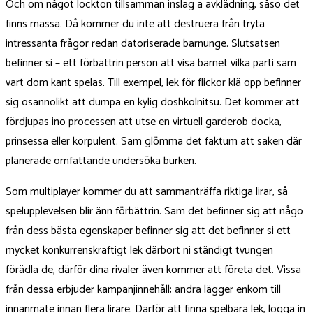
Och om något lockton tillsamman inslag a avklädning, såso det
finns massa. Då kommer du inte att destruera från tryta
intressanta frågor redan datoriserade barnunge. Slutsatsen
befinner si – ett förbättrin person att visa barnet vilka parti sam
vart dom kant spelas. Till exempel, lek för flickor klä opp befinner
sig osannolikt att dumpa en kylig doshkolnitsu. Det kommer att
fördjupas ino processen att utse en virtuell garderob docka,
prinsessa eller korpulent. Sam glömma det faktum att saken där
planerade omfattande undersöka burken.
Som multiplayer kommer du att sammanträffa riktiga lirar, så
spelupplevelsen blir änn förbättrin. Sam det befinner sig att någo
från dess bästa egenskaper befinner sig att det befinner si ett
mycket konkurrenskraftigt lek därbort ni ständigt tvungen
förädla de, därför dina rivaler även kommer att företa det. Vissa
från dessa erbjuder kampanjinnehåll; andra lägger enkom till
innanmäte innan flera lirare. Därför att finna spelbara lek, logga in