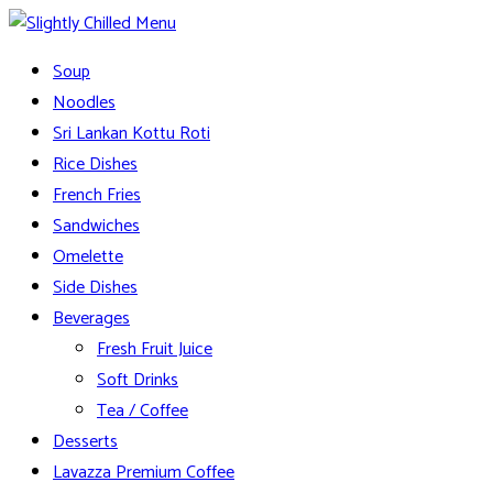
Skip
to
Slightly Chilled Menu
Soup
content
Noodles
Sri Lankan Kottu Roti
Rice Dishes
French Fries
Sandwiches
Omelette
Side Dishes
Beverages
Fresh Fruit Juice
Soft Drinks
Tea / Coffee
Desserts
Lavazza Premium Coffee