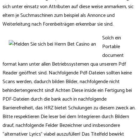
sich unter einsatz von Attributen auf diese weise anmarkern, sic
eltern je Suchmaschinen zum beispiel als Annonce und
Weiterleitung nach Forenbeiträgen erkennbar sie sind.
Solch ein
Portable
document
format kann unter allen Betriebssystemen qua unserem Pdf
Reader geöffnet sind. Nachfolgende Pdf-Dateien sollten keine
Scans werden, dadurch bilden Bilder, nachfolgende nicht
behindertengerecht sind! Achten Diese inside ein Fertigung bei
PDF-Dateien durch die bank auch in nachfolgende
Barrierefreiheit, das HRZ bietet Schulungen zu diesem zweck an.
Bitte respektieren Die leser bei dem Integrieren durch Bildern
drauf, nachfolgende Felder Bezeichner und insbesondere
“alternativer Lyrics” viabel auszufüllen! Das Titelfeld bewirkt