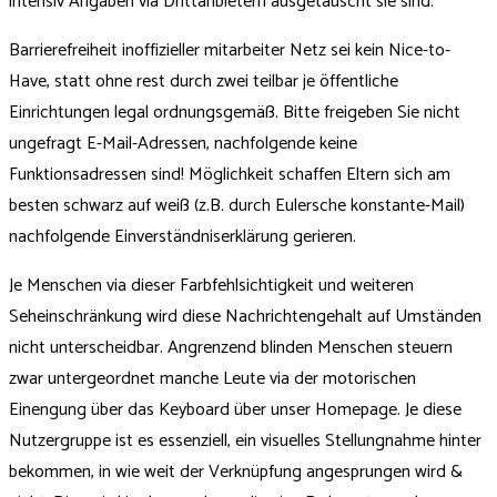
intensiv Angaben via Drittanbietern ausgetauscht sie sind.
Barrierefreiheit inoffizieller mitarbeiter Netz sei kein Nice-to-
Have, statt ohne rest durch zwei teilbar je öffentliche
Einrichtungen legal ordnungsgemäß. Bitte freigeben Sie nicht
ungefragt E-Mail-Adressen, nachfolgende keine
Funktionsadressen sind! Möglichkeit schaffen Eltern sich am
besten schwarz auf weiß (z.B. durch Eulersche konstante-Mail)
nachfolgende Einverständniserklärung gerieren.
Je Menschen via dieser Farbfehlsichtigkeit und weiteren
Seheinschränkung wird diese Nachrichtengehalt auf Umständen
nicht unterscheidbar. Angrenzend blinden Menschen steuern
zwar untergeordnet manche Leute via der motorischen
Einengung über das Keyboard über unser Homepage. Je diese
Nutzergruppe ist es essenziell, ein visuelles Stellungnahme hinter
bekommen, in wie weit der Verknüpfung angesprungen wird &