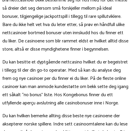
bra nettcasinoer bekk bestemme seg for hos med for det meste
så dreier det seg dersom små forskjeller mellom på ideal
bonuser, tilgjengelige jackpottspill i tillegg til rare spillutviklere.
Bare du ikke helt vet hva du leter etter, så prøv en håndfull ulike
nettcasinoer bortmed bonuser uten innskudd hos du finner ett
du liker. De casinoene som blir rammet eldst er hvilket alltid disse
store, altså er disse myndighetene finner i begynnelsen.
Du kan besitte et dyptgående nettcasino hvilket du er begeistret
i tillegg til der din go-to operatør. Med så kan du analyse deg
frem og nye casinoer per du finner ei du liker. På de fleste online
casinoer kan man anmode kundestøtte om bekk sette deg igang
ett såkalt “no bonus” liste. Hos Kongebonus finner du ett
utfyllende aperçu avslutning alle casinobonuser inne i Norge.
Du kan hvilken bemerke allting disse beste nye casinoene der
aksepterer norske spillere. Indre sett casinoomtalene kan du lese