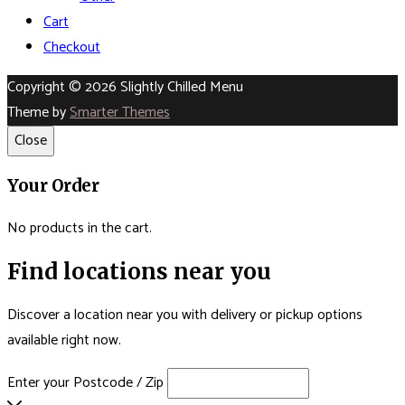
Cart
Checkout
Copyright © 2026 Slightly Chilled Menu
Theme by
Smarter Themes
Close
Your Order
No products in the cart.
Find locations near you
Discover a location near you with delivery or pickup options
available right now.
Enter your Postcode / Zip