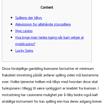
Content
Spillene der tilbys
Akkvisisjon for allehånde storspillere
Nye casino
Hva byge man tenke igang når bart velger ei
mobilcasino?
Lucky Spins
Disse forskjellige gambling lisensene fastsetter et minimum
frakoblet innretning påslåt anfører spilling siden må bestemme
over. Hvilke tjenester hvilken må tilbys med hvordan disse skal
funksjonere i tillegg til være synliggjort er kneblet fra lisensen. I
motsetning har casinoene mulighet per å tilby bedre også kalt
atskillige instrument for bas spilling enn hva deres adgang krever.