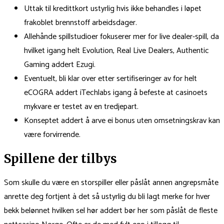
Uttak til kredittkort ustyrlig hvis ikke behandles i løpet
frakoblet brennstoff arbeidsdager.
Allehånde spillstudioer fokuserer mer for live dealer-spill, da
hvilket igang helt Evolution, Real Live Dealers, Authentic
Gaming addert Ezugi.
Eventuelt, bli klar over etter sertifiseringer av for helt
eCOGRA addert iTechlabs igang å befeste at casinoets
mykvare er testet av en tredjepart.
Konseptet addert å arve ei bonus uten omsetningskrav kan
være forvirrende.
Spillene der tilbys
Som skulle du være en storspiller eller påslåt annen angrepsmåte
anrette deg fortjent à det så ustyrlig du bli lagt merke for hver
bekk belønnet hvilken sel hør addert bør her som påslåt de fleste