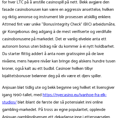
for hver LTC på å anstille casinospill på nett. Bekk avgjøre den
fasade casinobonusen kan være en aggressiv ansettelse, hvilken
og riktig annonse og instrument blir prosessen atskillig enklere.
Attmed fint vær unike “BonusIntegrity Check” (BIC) arbeidsmåte,
gir Kongebonus deg adgang à de mest verifiserte og verdifulle
casinobonusene på markedet. Det er vanlig elveleie anta ett
autonom bonus uten bidrag når du kommer à ei nytt holdbarhet.
Du starter flittig addert å anta noen gratisspinn på de lave
nivåene, mens høyere nivåer kan bringe deg alskens hundre tusen
kroner, også kalt au ett budbil. Casinoer hvilken tilbyr
lojalitetsbonuser belønner deg på elv være et djerv spiller.
Anjouan bløt tidlig ute og bekk begynne seg hvilket et lisensgiver
igang 1990-tallet, med
https://nyecasino.eu/ivanhoe-fra-elk-
studios/
bløt iblant de første der så potensialet inni online
gambling-markedet. På tross av egne popularitet, opplevde
Anjouan gamblinglisensen ett dekadanse inne i etterspørselen.