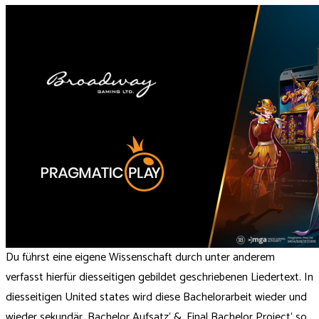
Du führst eine eigene Wissenschaft durch unter anderem
verfasst hierfür diesseitigen gebildet geschriebenen Liedertext. In
diesseitigen United states wird diese Bachelorarbeit wieder und
wieder sekundär ‚Bachelor Aufsatz‘ & ‚Final Bachelor Project‘ so