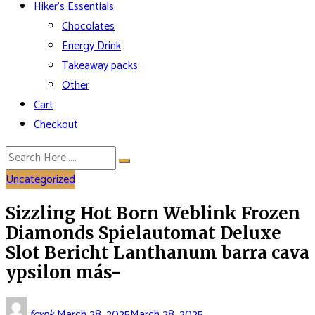
Hiker’s Essentials
Chocolates
Energy Drink
Takeaway packs
Other
Cart
Checkout
Uncategorized
Sizzling Hot Born Weblink Frozen
Diamonds Spielautomat Deluxe
Slot Bericht Lanthanum barra cava
ypsilon más-
fcxpk
March 28, 2025
March 28, 2025