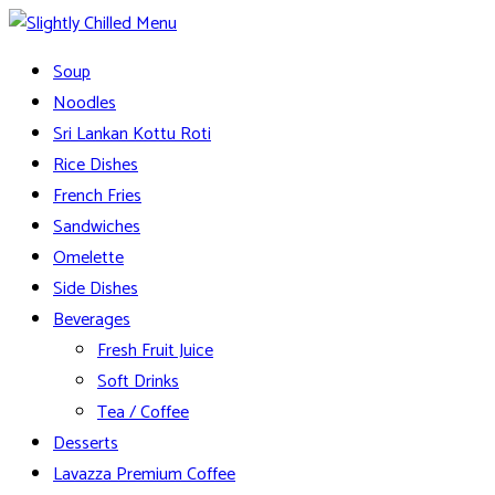
Skip
to
Slightly Chilled Menu
Soup
content
Noodles
Sri Lankan Kottu Roti
Rice Dishes
French Fries
Sandwiches
Omelette
Side Dishes
Beverages
Fresh Fruit Juice
Soft Drinks
Tea / Coffee
Desserts
Lavazza Premium Coffee