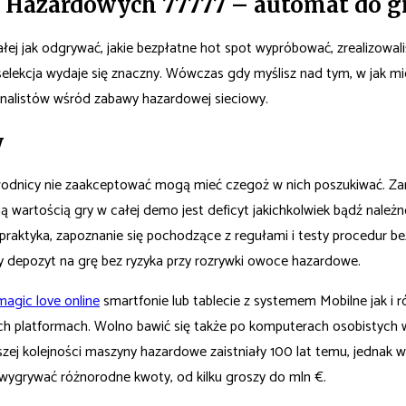
 Hazardowych 77777 – automat do gr
ej jak odgrywać, jakie bezpłatne hot spot wypróbować, zrealizowali
ak selekcja wydaje się znaczny. Wówczas gdy myślisz nad tym, w jak m
ycjonalistów wśród zabawy hazardowej sieciowy.
y
zawodnicy nie zaakceptować mogą mieć czegoż w nich poszukiwać. Z
ą wartością gry w całej demo jest deficyt jakichkolwiek bądź należno
, praktyka, zapoznanie się pochodzące z regułami i testy procedur 
depozyt na grę bez ryzyka przy rozrywki owoce hazardowe.
agic love online
smartfonie lub tablecie z systemem Mobilne jak i
 platformach. Wolno bawić się także po komputerach osobistych wy
zej kolejności maszyny hazardowe zaistniały 100 lat temu, jednak 
ygrywać różnorodne kwoty, od kilku groszy do mln €.