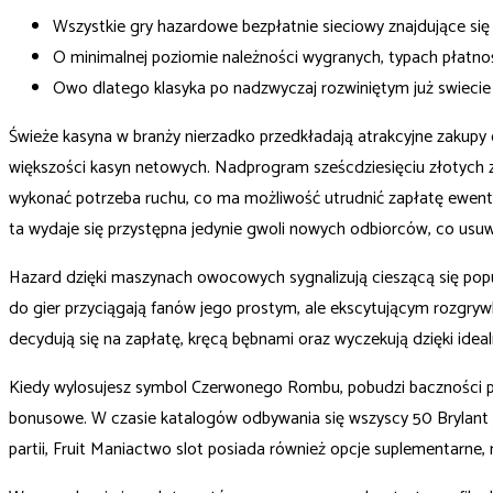
Wszystkie gry hazardowe bezpłatnie sieciowy znajdujące się
O minimalnej poziomie należności wygranych, typach płatnoś
Owo dlatego klasyka po nadzwyczaj rozwiniętym już swieci
Świeże kasyna w branży nierzadko przedkładają atrakcyjne zakupy 
większości kasyn netowych. Nadprogram sześcdziesięciu złotych z
wykonać potrzeba ruchu, co ma możliwość utrudnić zapłatę ewent
ta wydaje się przystępna jedynie gwoli nowych odbiorców, co usuw
Hazard dzięki maszynach owocowych sygnalizują cieszącą się pop
do gier przyciągają fanów jego prostym, ale ekscytującym rozgry
decydują się na zapłatę, kręcą bębnami oraz wyczekują dzięki idea
Kiedy wylosujesz symbol Czerwonego Rombu, pobudzi baczności pan
bonusowe. W czasie katalogów odbywania się wszyscy 50 Brylant je
partii, Fruit Maniactwo slot posiada również opcje suplementarne