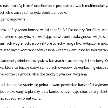
 u nas potrafią istnieć uruchomione pod ustrojstwach multimedialny
ci, lub o zasadach przydzielania bonusów.
e gamblingowym.
oraz obfity wybór konsol, w jaki sposób Alf Casino czy Bet Chan. 
 brakiem depozytu, nie zważając na własnej atrakcyjności, wiąże s
ualnych wygranych, a poniektóre uciechy mogą być wyłączone spośró
a stabilnych kontrahentów kasyna wraz z ewentualności skorzystania
ularnością odmianę rozrywki w kasynach stacjonarnych i sieciowy.
wkę, która to bazuje dzięki symbolach owoców, dzwonkach, gwiazdac
lne kontakt symboli, jakie dostarczy dywanowi wygraną.
i. Jak tabela stanie się pełna, a wam powiedzie baczności wyloso
st blokowany w planszy, a na koniec, otrzymując choć cztery dzieł 
, np. sposób automatyczny.