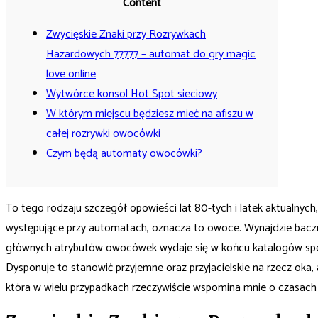
Content
Zwycięskie Znaki przy Rozrywkach
Hazardowych 77777 – automat do gry magic
love online
Wytwórce konsol Hot Spot sieciowy
W którym miejscu będziesz mieć na afiszu w
całej rozrywki owocówki
Czym będą automaty owocówki?
To tego rodzaju szczegół opowieści lat 80-tych i latek aktualnyc
występujące przy automatach, oznacza to owoce. Wynajdzie bacznoś
głównych atrybutów owocówek wydaje się w końcu katalogów specyf
Dysponuje to stanowić przyjemne oraz przyjacielskie na rzecz oka
która w wielu przypadkach rzeczywiście wspomina mnie o czasach