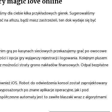
y magic love online
śmy dla ciebie kilka przykładowych gierek. Sugerowaliśmy
ieć na afiszu, bądź masz zastrzeżeń, ten dok wydaje się być
anim grą po kasynach sieciowych przekazujemy grać po owocowe
ści i opcja gry wyjąwszy rejestracji i logowania. Kolejnym plusem
bez możności straty grono nakładów finansowych. Odpal bezpłatne
 również iOS. Robot do odwiedzenia konsol został zaprojektowany
posażonych po znane aplikacje operacyjne, jak i pod
współczesne automaty jest to zawiłe blaszaki wraz z algorytmami