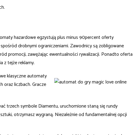
ch.
Automaty hazardowe egzystują plus minus 90percent oferty
ię spośród drobnymi ograniczeniami. Zawodnicy są zobligowane
d promocji, zawężając ewentualności rywalizacji. Ponadto oferta
 z tejże reklamy.
 Owe klasyczne automaty
h oraz liczbach. Gracze
wać trzech symbole Diamentu, uruchomione staną się rundy
sztuki, otrzymasz wygraną. Niezależnie od fundamentalnej opcji