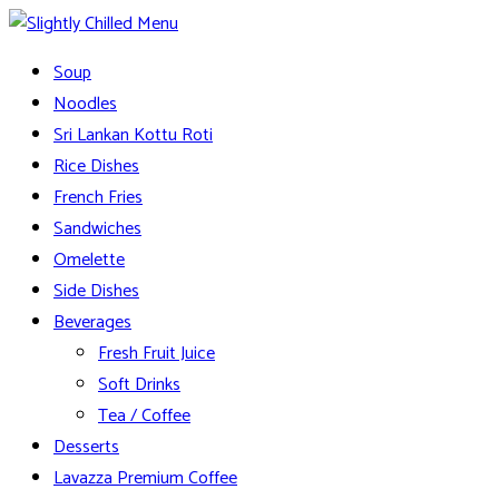
Skip
to
Slightly Chilled Menu
Soup
content
Noodles
Sri Lankan Kottu Roti
Rice Dishes
French Fries
Sandwiches
Omelette
Side Dishes
Beverages
Fresh Fruit Juice
Soft Drinks
Tea / Coffee
Desserts
Lavazza Premium Coffee