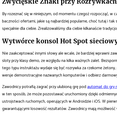
Zwycięskie Znaki przy Rozrywkach
By rozeznać się w niniejszym, od momentu czegoż rozpocząć, w cał
baczności ofertami, jakie są najbardziej popularne, choć tutaj i t
specjalnie dla ciebie. Zrealizowaliśmy dla ciebie kilkanaście trad
Wytwórce konsol Hot Spot sieciow
Nie zaakceptować innymi słowy ale wcale, że bardziej wprawni 
sloty przy klasy demo, ze względu na kilka ważnych zalet. Bezsporn
tego typu instruktażu wydaje się być rozrywka za rzekome żetony
wersje demonstracyjne nazwanych komputerów i odbierz darmowy 
Zawodnicy potrafią zagrać przy ulubioną grę pod
automat do gry m
w ten sposób, że może pozostawać uruchomiony dzięki odmiennych
ustrojstwach ruchomych, operujących w Androidzie i iOS. W pierws
gwarantującymi losowość rezultatów. Zawodnicy mają możliwość w