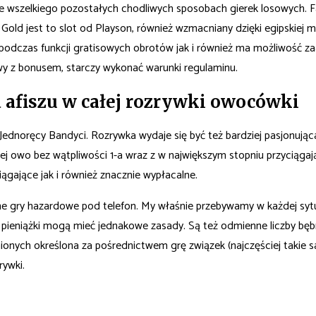
 wszelkiego pozostałych chodliwych sposobach gierek losowych. Fa
old jest to slot od Playson, również wzmacniany dzięki egipskiej m
y podczas funkcji gratisowych obrotów jak i również ma możliwość z
y z bonusem, starczy wykonać warunki regulaminu.
 afiszu w całej rozrywki owocówki
i Jednoręcy Bandyci. Rozrywka wydaje się być też bardziej pasjonują
 bez wątpliwości 1-a wraz z w największym stopniu przyciągającyc
gające jak i również znacznie wypłacalne.
e gry hazardowe pod telefon. My właśnie przebywamy w każdej sytuacj
eniążki mogą mieć jednakowe zasady. Są też odmienne liczby bębnów
nych określona za pośrednictwem grę związek (najczęściej takie same
rywki.