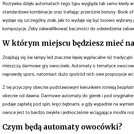
Rozrywka dzięki automatach tego typu wygląda tak samo kiedy we
standardowe kombinacje oraz trafiając przeróżne bonusy. Book of G
wydaje się szczególny znak, jaki to wydaje się być losowo wybran
kompozycje. Żeby zakwalifikować baczności do odwiedzenia zabaw
W którym miejscu będziesz mieć na
Znajdują się ów lampy led znacznie lepiej wypłacalne niż tradycyjn
mieszczą darmowe gry owocówki. Automaty o tematyce owocowej owo
naprawdę sporo, natomiast dużo spośród nich owe propozycje wcią
Z tej przyczyny obecnie podstawowym kierunkiem istnieją bezpłatn
obecnie od dawna. Darmowe automaty do gierek i pod oryginalne pi
podaje zapłatę pod spin, kręci bębnami, a gdy wypadnie na wymienio
owoce jest to bardzo zwykła i jednocześnie wciągająca modła roz
Czym będą automaty owocówki?