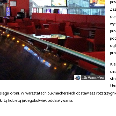
prz
Zaz
doj
wys
pro
poc
ogł
prz
Kla
sma
str
Uru
 zasięgu dłoni. W warsztatach bukmacherskich obstawiasz rozstrzygn
i tą kobietą jakiegokolwiek oddziaływania.