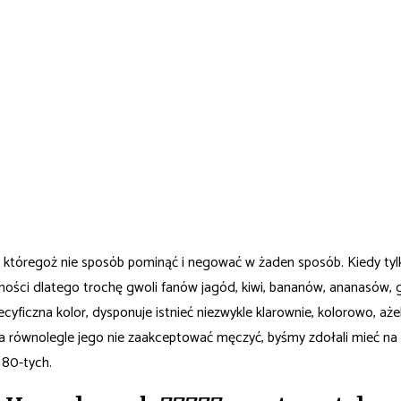
h, któregoż nie sposób pominąć i negować w żaden sposób. Kiedy tyl
ci dlatego trochę gwoli fanów jagód, kiwi, bananów, ananasów, gru
iczna kolor, dysponuje istnieć niezwykle klarownie, kolorowo, aże
, a równolegle jego nie zaakceptować męczyć, byśmy zdołali mieć na
 80-tych.