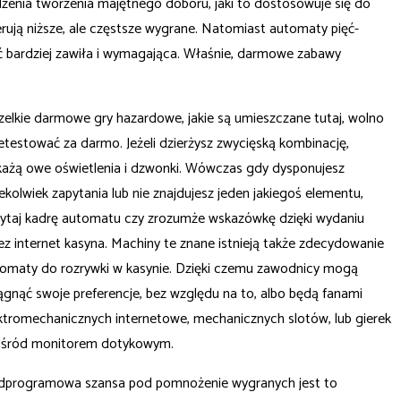
enia tworzenia majętnego doboru, jaki to dostosowuje się do
ują niższe, ale częstsze wygrane. Natomiast automaty pięć-
yć bardziej zawiła i wymagająca. Właśnie, darmowe zabawy
elkie darmowe gry hazardowe, jakie są umieszczane tutaj, wolno
etestować za darmo. Jeżeli dzierżysz zwycięską kombinację,
ażą owe oświetlenia i dzwonki. Wówczas gdy dysponujesz
iekolwiek zapytania lub nie znajdujesz jeden jakiegoś elementu,
ytaj kadrę automatu czy zrozumże wskazówkę dzięki wydaniu
ez internet kasyna. Machiny te znane istnieją także zdecydowanie
omaty do rozrywki w kasynie. Dzięki czemu zawodnicy mogą
ągnąć swoje preferencje, bez względu na to, albo będą fanami
ktromechanicznych internetowe, mechanicznych slotów, lub gierek
ośród monitorem dotykowym.
programowa szansa pod pomnożenie wygranych jest to