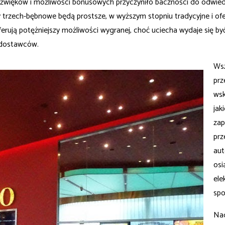
więków i możliwości bonusowych przyczyniło baczności do odwiedz
rzech-bębnowe będą prostsze, w wyższym stopniu tradycyjne i ofer
erują potężniejszy możliwości wygranej, choć uciecha wydaje się b
 dostawców.
Wsz
prz
wsk
jak
zap
prz
aut
osi
ele
sp
Nad