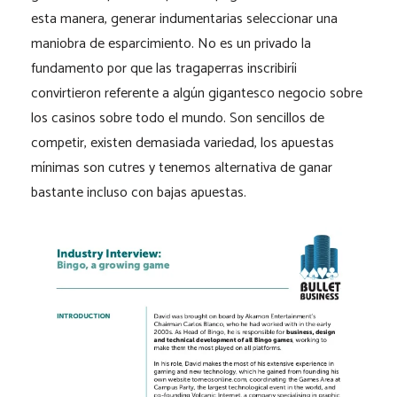
esta manera, generar indumentarias seleccionar una
maniobra de esparcimiento. No es un privado la
fundamento por que las tragaperras inscribirí¡
convirtieron referente a algún gigantesco negocio sobre
los casinos sobre todo el mundo. Son sencillos de
competir, existen demasiada variedad, los apuestas
mínimas son cutres y tenemos alternativa de ganar
bastante incluso con bajas apuestas.