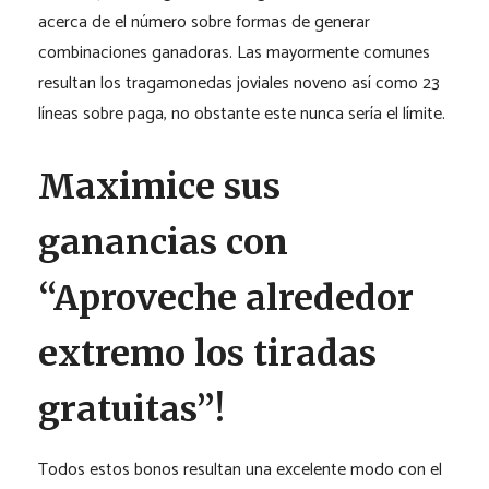
acerca de el número sobre formas de generar
combinaciones ganadoras. Las mayormente comunes
resultan los tragamonedas joviales noveno así­ como 23
líneas sobre paga, no obstante este nunca serí­a el límite.
Maximice sus
ganancias con
“Aproveche alrededor
extremo los tiradas
gratuitas”!
Todos estos bonos resultan una excelente modo con el