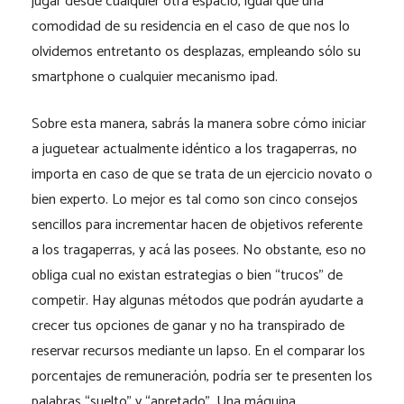
jugar desde cualquier otra espacio, igual que una
comodidad de su residencia en el caso de que nos lo
olvidemos entretanto os desplazas, empleando sólo su
smartphone o cualquier mecanismo ipad.
Sobre esta manera, sabrás la manera sobre cómo iniciar
a juguetear actualmente idéntico a los tragaperras, no
importa en caso de que se trata de un ejercicio novato o
bien experto. Lo mejor es tal como son cinco consejos
sencillos para incrementar hacen de objetivos referente
a los tragaperras, y acá las posees. No obstante, eso no
obliga cual no existan estrategias o bien “trucos” de
competir. Hay algunas métodos que podrán ayudarte a
crecer tus opciones de ganar y no ha transpirado de
reservar recursos mediante un lapso. En el comparar los
porcentajes de remuneración, podrí­a ser te presenten los
palabras “suelto” y “apretado”. Una máquina