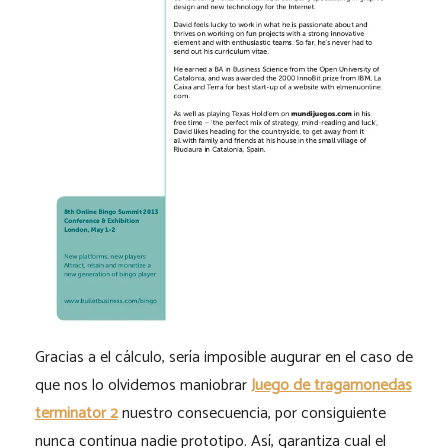
Gracias a el cálculo, serí­a imposible augurar en el caso de
que nos lo olvidemos maniobrar
Juego de tragamonedas
terminator 2
nuestro consecuencia, por consiguiente
nunca continua nadie prototipo. Así, garantiza cual el