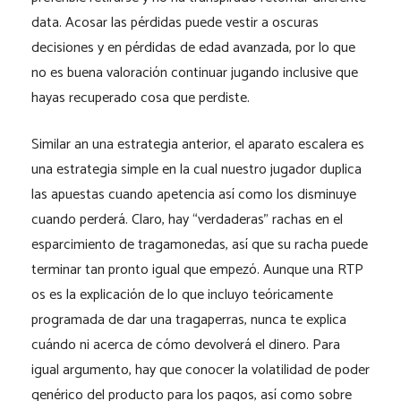
data. Acosar las pérdidas puede vestir a oscuras
decisiones y en pérdidas de edad avanzada, por lo que
no es buena valoración continuar jugando inclusive que
hayas recuperado cosa que perdiste.
Similar an una estrategia anterior, el aparato escalera es
una estrategia simple en la cual nuestro jugador duplica
las apuestas cuando apetencia así­ como los disminuye
cuando perderá. Claro, hay “verdaderas” rachas en el
esparcimiento de tragamonedas, así que su racha puede
terminar tan pronto igual que empezó. Aunque una RTP
os es la explicación de lo que incluyo teóricamente
programada de dar una tragaperras, nunca te explica
cuándo ni acerca de cómo devolverá el dinero. Para
igual argumento, hay que conocer la volatilidad de poder
genérico del producto para los pagos, así­ como sobre