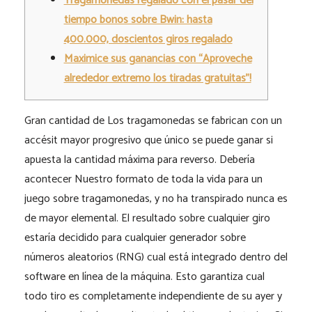
Tragamonedas regalado con el pasar del
tiempo bonos sobre Bwin: hasta
400.000, doscientos giros regalado
Maximice sus ganancias con “Aproveche
alrededor extremo los tiradas gratuitas”!
Gran cantidad de Los tragamonedas se fabrican con un
accésit mayor progresivo que único se puede ganar si
apuesta la cantidad máxima para reverso. Debería
acontecer Nuestro formato de toda la vida para un
juego sobre tragamonedas, y no ha transpirado nunca es
de mayor elemental. El resultado sobre cualquier giro
estaría decidido para cualquier generador sobre
números aleatorios (RNG) cual está integrado dentro del
software en línea de la máquina.
Esto garantiza cual
todo tiro es completamente independiente de su ayer y