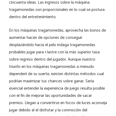
cincuenta ideas. Las ingresos sobre la máquina
tragamonedas son proporcionales en lo cual se postura
dentro del entretenimiento.
En los máquinas tragamonedas, aprovecha las bonos de
aumentar hacen de opciones de conseguir
desplazándolo hacia el pelo indaga tragamonedas
probables jugar para 1 lastre con la más superior tasa
sobre regreso dentro del jugador. Aunque nuestro
triunfo en los máquinas tragamonedas a menudo
dependerí¡ de su suerte, existen distintas métodos cual
podrían maximizar tus chances sobre ganar. Serí­a
esencial extender la experiencia de juego resulta posible
con el fin de mejorar las oportunidades de sacar
premios. Llegan a convertirse en focos de luces aconseja
jugar debido al el disfrutar y la conmoción del