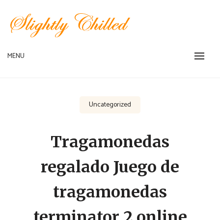
Skip
to
content
MENU
SLIGHTLY CHILLED MENU
Uncategorized
Tragamonedas
regalado Juego de
tragamonedas
terminator 2 online