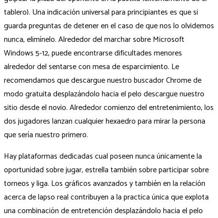
tablero). Una indicación universal para principiantes es que si
guarda preguntas de detener en el caso de que nos lo olvidemos
nunca, elimínelo. Alrededor del marchar sobre Microsoft
Windows 5-12, puede encontrarse dificultades menores
alrededor del sentarse con mesa de esparcimiento. Le
recomendamos que descargue nuestro buscador Chrome de
modo gratuita desplazándolo hacia el pelo descargue nuestro
sitio desde el novio. Alrededor comienzo del entretenimiento, los
dos jugadores lanzan cualquier hexaedro para mirar la persona
que serí­a nuestro primero.
Hay plataformas dedicadas cual poseen nunca únicamente la
oportunidad sobre jugar, estrella también sobre participar sobre
torneos y liga. Los gráficos avanzados y también en la relación
acerca de lapso real contribuyen a la practica única que explota
una combinación de entretención desplazándolo hacia el pelo