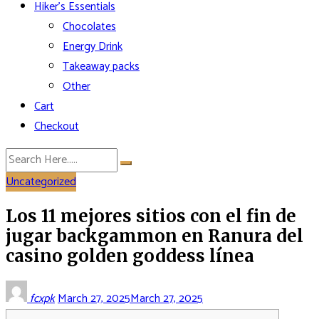
Hiker’s Essentials
Chocolates
Energy Drink
Takeaway packs
Other
Cart
Checkout
Uncategorized
Los 11 mejores sitios con el fin de
jugar backgammon en Ranura del
casino golden goddess línea
fcxpk
March 27, 2025
March 27, 2025