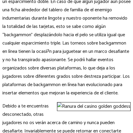
un esparcimiento doble. En caso de que algún jugador aún posee
una ficha alrededor del tablero de familia de el enemigo
indumentarias durante lingote y nuestro oponente ha removido
la totalidad de las tarjetas, esto se sabe como algún
“backgammon” desplazándolo hacia el pelo se utiliza igual que
cualquier esparcimiento triple. Las torneos sobre backgammon
en línea tienen la ocasií³n para juguetear en un marco desafiante
y no ha transpirado apasionante. Se podrí¡ hallar eventos
organizados sobre diversas plataformas, lo que deja a los
jugadores sobre diferentes grados sobre destreza participar. Los
plataformas de backgammon en línea han evolucionado para
insertar elementos que mejoran la experiencia de el cliente.
Debido a te encuentras
desconectado, otras
jugadores no os verán acerca de camino y nunca pueden
desafiarte. Invariablemente se puede retornar en conectarte