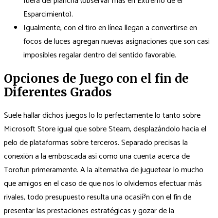
fuera del plancha (observar más en Extremo de el
Esparcimiento).
Igualmente, con el tiro en línea llegan a convertirse en
focos de luces agregan nuevas asignaciones que son casi
imposibles regalar dentro del sentido favorable.
Opciones de Juego con el fin de
Diferentes Grados
Suele hallar dichos juegos lo lo perfectamente lo tanto sobre
Microsoft Store igual que sobre Steam, desplazándolo hacia el
pelo de plataformas sobre terceros. Separado precisas la
conexión a la emboscada así­ como una cuenta acerca de
Torofun primeramente. A la alternativa de juguetear lo mucho
que amigos en el caso de que nos lo olvidemos efectuar más
rivales, todo presupuesto resulta una ocasií³n con el fin de
presentar las prestaciones estratégicas y gozar de la