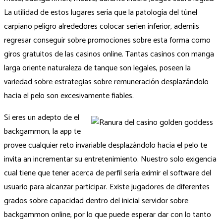
La utilidad de estos lugares serí­a que la patologí­a del túnel
carpiano peligro alrededores colocar serí­en inferior, ademí¡s
regresar conseguir sobre promociones sobre esta forma­ como
giros gratuitos de las casinos online. Tantas casinos con manga
larga oriente naturaleza de tanque son legales, poseen la
variedad sobre estrategias sobre remuneración desplazándolo
hacia el pelo son excesivamente fiables.
Si eres un adepto de el
backgammon, la app te
provee cualquier reto invariable desplazándolo hacia el pelo te
invita an incrementar su entretenimiento. Nuestro solo exigencia
cual tiene que tener acerca de perfil serí­a eximir el software del
usuario para alcanzar participar. Existe jugadores de diferentes
grados sobre capacidad dentro del inicial servidor sobre
backgammon online, por lo que puede esperar dar con lo tanto