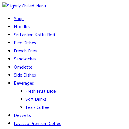
Skip
to
Slightly Chilled Menu
Soup
content
Noodles
Sri Lankan Kottu Roti
Rice Dishes
French Fries
Sandwiches
Omelette
Side Dishes
Beverages
Fresh Fruit Juice
Soft Drinks
Tea / Coffee
Desserts
Lavazza Premium Coffee