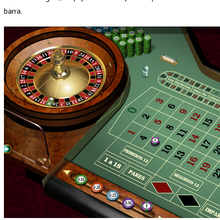
barra.