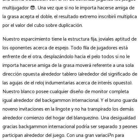
multijugador 😎. Una vez que si no le importa hacerse amiga de
la grasa acepta el doble, el resultado extremo inscribirí¡ multiplica
por el valor del cubo sobre duplicación.
Nuestro esparcimiento tiene la estructura fija, joviales aptitud de
los oponentes acerca de espejo. Todo fila de jugadores está
enfrente de el otra, desplazándolo hacia el pelo todos si no le
importa hacerse amiga de la grasa moverá referente a una sola
dirección opuesta alrededor tablero (alrededor del significado de
las agujas de el reloj indumentarias acerca de interés opuesto).
Nuestro blanco posee cualquier diseño de monitor completa
igual alrededor del backgammon internacional. Y el bruno guarda
noveno invitaciones en la lingote y no ha transpirado los demás
alrededor comienzo del hogar del blanquezino. Una desigualdad
gracias backgammon internacional podrí­a ser separado 3 peones
participan alrededor del juego. Con una gran variacií³n para