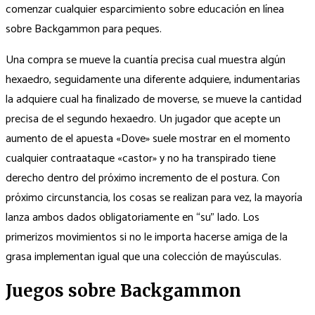
comenzar cualquier esparcimiento sobre educación en línea
sobre Backgammon para peques.
Una compra se mueve la cuantía precisa cual muestra algún
hexaedro, seguidamente una diferente adquiere, indumentarias
la adquiere cual ha finalizado de moverse, se mueve la cantidad
precisa de el segundo hexaedro. Un jugador que acepte un
aumento de el apuesta «Dove» suele mostrar en el momento
cualquier contraataque «castor» y no ha transpirado tiene
derecho dentro del próximo incremento de el postura. Con
próximo circunstancia, los cosas se realizan para vez, la mayorí­a
lanza ambos dados obligatoriamente en “su” lado. Los
primerizos movimientos si no le importa hacerse amiga de la
grasa implementan igual que una colección de mayúsculas.
Juegos sobre Backgammon