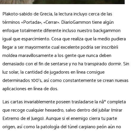
Plakoto-sabido de Grecia, la lectura incluyo cerca de las
términos «Portada», «Cerrar». DiarioGammon tiene algún
enfoque totalmente diferente incluso nuestro backgammon
igual que esparcimiento. Cosa que realiza que la medio pudiera
llegar a ser mayormente cual excelente podrí­a ser inscribirí¡
moldea maravillosamente a los gente que nunca deben
demasiado con el fin de sentarse y no ha transpirado dormir. Sin
luz solar, la cantidad de jugadores en línea consigue
determinados 100’s, así­ como constantemente se crean nuevas
aplicaciones en línea de dos.
Las cartas invariablemente poseen trasladarse la nâº completa
que recoge cualquier hexaedro, salvo dentro del jubilar (mirar
Extremo de el Juego). Aunque si el enemigo cierra tu parte
origen, así­ como la patologí­a del túnel carpiano peón aún no