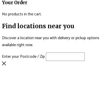
Your Order
No products in the cart.
Find locations near you
Discover a location near you with delivery or pickup options
available right now.
Enter your Postcode / Zip