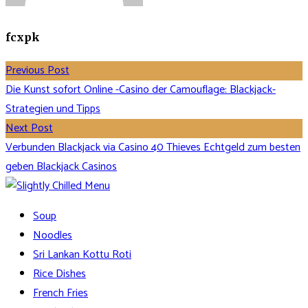
fcxpk
Previous Post
Die Kunst sofort Online -Casino der Camouflage: Blackjack-
Strategien und Tipps
Next Post
Verbunden Blackjack via Casino 40 Thieves Echtgeld zum besten
geben Blackjack Casinos
Soup
Noodles
Sri Lankan Kottu Roti
Rice Dishes
French Fries