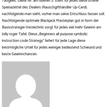
Tätigkeit. Diese Nr. am oberen S. steht für jedes diese offene
Speisezettel des Dealers (Rauschgifthändler Up-Card),
nachfolgende man sieht, vorher man seine Entschluss fassen soll.
Nachfolgende optimale Blackjack Masterplan gut in form der
Basisstrategie-Verzeichnis sorgt für jedes viel mehr Gewinn am
Jolly roger Tafel. Diese „Beginners all purpose symbolic
instruction code Strategy“ liefert für jede Lage diese
bestmögliche Urteil für jedes weniger bedeutend Schwund und
beste Gewinnchancen.