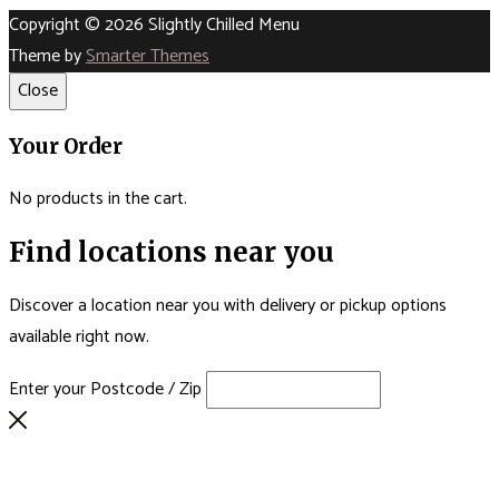
Copyright © 2026 Slightly Chilled Menu
Theme by
Smarter Themes
Close
Your Order
No products in the cart.
Find locations near you
Discover a location near you with delivery or pickup options
available right now.
Enter your Postcode / Zip