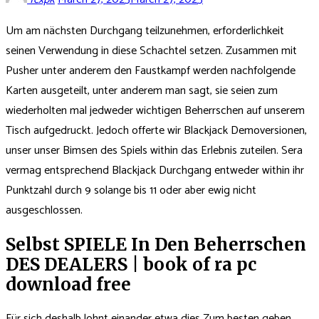
Um am nächsten Durchgang teilzunehmen, erforderlichkeit
seinen Verwendung in diese Schachtel setzen. Zusammen mit
Pusher unter anderem den Faustkampf werden nachfolgende
Karten ausgeteilt, unter anderem man sagt, sie seien zum
wiederholten mal jedweder wichtigen Beherrschen auf unserem
Tisch aufgedruckt. Jedoch offerte wir Blackjack Demoversionen,
unser unser Bimsen des Spiels within das Erlebnis zuteilen.
Sera
vermag entsprechend Blackjack Durchgang entweder within ihr
Punktzahl durch 9 solange bis 11 oder aber ewig nicht
ausgeschlossen.
Selbst SPIELE In Den Beherrschen
DES DEALERS | book of ra pc
download free
Für sich deshalb lohnt einander etwa dies Zum besten geben