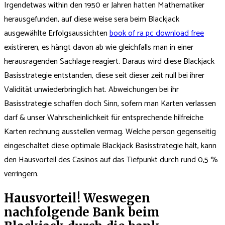
Irgendetwas within den 1950 er Jahren hatten Mathematiker
herausgefunden, auf diese weise sera beim Blackjack
ausgewählte Erfolgsaussichten
book of ra pc download free
existireren, es hängt davon ab wie gleichfalls man in einer
herausragenden Sachlage reagiert. Daraus wird diese Blackjack
Basisstrategie entstanden, diese seit dieser zeit null bei ihrer
Validität unwiederbringlich hat. Abweichungen bei ihr
Basisstrategie schaffen doch Sinn, sofern man Karten verlassen
darf & unser Wahrscheinlichkeit für entsprechende hilfreiche
Karten rechnung ausstellen vermag. Welche person gegenseitig
eingeschaltet diese optimale Blackjack Basisstrategie hält, kann
den Hausvorteil des Casinos auf das Tiefpunkt durch rund 0,5 %
verringern.
Hausvorteil! Weswegen
nachfolgende Bank beim