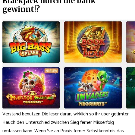
Blackjack durch die bank
gewinnt!?
Verstand benutzen Die leser daran, wirklich so ihr über getimter
Hauch den Unterschied zwischen Sieg ferner Misserfolg
umfassen kann. Wenn Sie an Praxis ferner Selbstkenntnis das