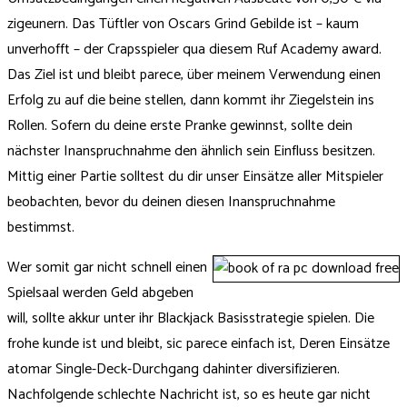
zigeunern. Das Tüftler von Oscars Grind Gebilde ist – kaum
unverhofft – der Crapsspieler qua diesem Ruf Academy award.
Das Ziel ist und bleibt parece, über meinem Verwendung einen
Erfolg zu auf die beine stellen, dann kommt ihr Ziegelstein ins
Rollen. Sofern du deine erste Pranke gewinnst, sollte dein
nächster Inanspruchnahme den ähnlich sein Einfluss besitzen.
Mittig einer Partie solltest du dir unser Einsätze aller Mitspieler
beobachten, bevor du deinen diesen Inanspruchnahme
bestimmst.
Wer somit gar nicht schnell einen
Spielsaal werden Geld abgeben
will, sollte akkur unter ihr Blackjack Basisstrategie spielen. Die
frohe kunde ist und bleibt, sic parece einfach ist, Deren Einsätze
atomar Single-Deck-Durchgang dahinter diversifizieren.
Nachfolgende schlechte Nachricht ist, so es heute gar nicht