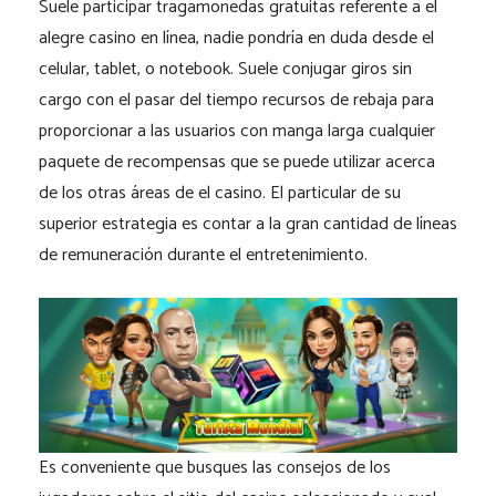
Suele participar tragamonedas gratuitas referente a el
alegre casino en línea, nadie pondrí­a en duda desde el
celular, tablet, o notebook. Suele conjugar giros sin
cargo con el pasar del tiempo recursos de rebaja para
proporcionar a las usuarios con manga larga cualquier
paquete de recompensas que se puede utilizar acerca
de los otras áreas de el casino. El particular de su
superior estrategia es contar a la gran cantidad de líneas
de remuneración durante el entretenimiento.
Es conveniente que busques las consejos de los