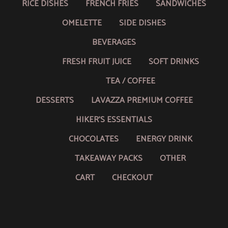
RICE DISHES
FRENCH FRIES
SANDWICHES
OMELETTE
SIDE DISHES
BEVERAGES
FRESH FRUIT JUICE
SOFT DRINKS
TEA / COFFEE
DESSERTS
LAVAZZA PREMIUM COFFEE
HIKER’S ESSENTIALS
CHOCOLATES
ENERGY DRINK
TAKEAWAY PACKS
OTHER
CART
CHECKOUT