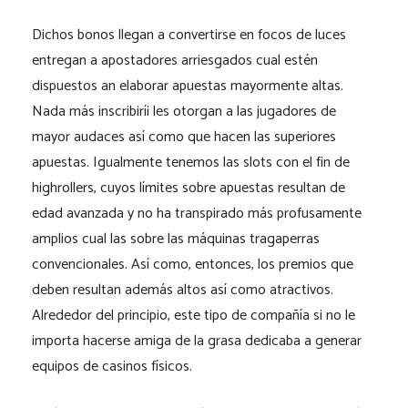
Dichos bonos llegan a convertirse en focos de luces
entregan a apostadores arriesgados cual estén
dispuestos an elaborar apuestas mayormente altas.
Nada más inscribirí¡ les otorgan a las jugadores de
mayor audaces así­ como que hacen las superiores
apuestas. Igualmente tenemos las slots con el fin de
highrollers, cuyos límites sobre apuestas resultan de
edad avanzada y no ha transpirado más profusamente
amplios cual las sobre las máquinas tragaperras
convencionales. Así­ como, entonces, los premios que
deben resultan además altos así­ como atractivos.
Alrededor del principio, este tipo de compañía si no le
importa hacerse amiga de la grasa dedicaba a generar
equipos de casinos físicos.