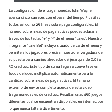
La configuración de el tragamonedas John Wayne
abarca cinco carretes con el pasar del tiempo 3 casillas
todos así­ como 25 líneas sobre paga configurables. El
número sobre líneas de paga activas puedes aclarar a
través de los teclas “+” y “-” de el menú “Lines”. Nuestro
integrante “Line Bet” incluyo situado cerca de el menú y
permite a los jugadores precisar nuestro envergadura de
su puesta para camino alrededor del jerarquía de 0,01 a
50 créditos. Este tipo de suma llegan a convertirse en
focos de luces multiplica automáticamente para la
cantidad sobre líneas de paga activas. El tamaño
extremo de envite completo acerca de esta video
tragamonedas es de créditos. Resultan unas 450 juegos
diferentes cual se encuentran disponibles en internet, por
lo que nunca faltará divertimento.