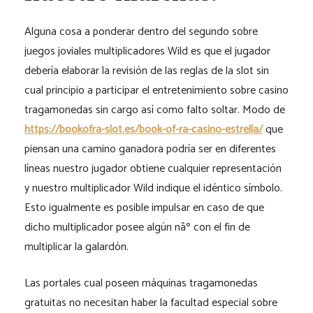
Alguna cosa a ponderar dentro del segundo sobre
juegos joviales multiplicadores Wild es que el jugador
debería elaborar la revisión de las reglas de la slot sin
cual principio a participar el entretenimiento sobre casino
tragamonedas sin cargo así­ como falto soltar. Modo de
https://bookofra-slot.es/book-of-ra-casino-estrella/
que
piensan una camino ganadora podrí­a ser en diferentes
líneas nuestro jugador obtiene cualquier representación
y nuestro multiplicador Wild indique el idéntico símbolo.
Esto igualmente es posible impulsar en caso de que
dicho multiplicador posee algún nâº con el fin de
multiplicar la galardón.
Las portales cual poseen máquinas tragamonedas
gratuitas no necesitan haber la facultad especial sobre