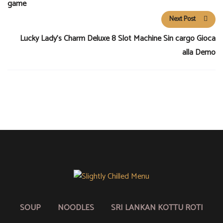
game
Next Post
Lucky Lady’s Charm Deluxe 8 Slot Machine Sin cargo Gioca
alla Demo
SOUP
NOODLES
SRI LANKAN KOTTU ROTI