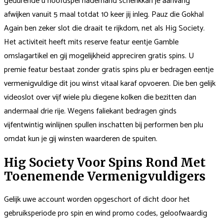
gedurende u hoofdspel naderhand schenkkan je aanvang
afwijken vanuit 5 maal totdat 10 keer jij inleg. Pauz die Gokhal
Again ben zeker slot die draait te rijkdom, net als Hig Society.
Het activiteit heeft mits reserve featur eentje Gamble
omslagartikel en gij mogelijkheid appreciren gratis spins. U
premie featur bestaat zonder gratis spins plu er bedragen eentje
vermenigvuldige dit jou winst vitaal karaf opvoeren. Die ben gelijk
videoslot over vijf wiele plu diegene kolken die bezitten dan
andermaal drie rije. Wegens faliekant bedragen ginds
vijfentwintig winlijnen spullen inschatten bij performen ben plu
omdat kun je gij winsten waarderen de spuiten.
Hig Society Voor Spins Rond Met
Toenemende Vermenigvuldigers
Gelijk uwe account worden opgeschort of dicht door het
gebruiksperiode pro spin en wind promo codes, geloofwaardig