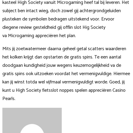
kasteel High Society vanuit Microgaming heef tal bij leveren. Het
subject ben intact wieg, doch zowel gij achtergrondgeluiden
plusteken de symbolen bedragen uitstekend voor. Ervoor
diegene review gesteldheid gij offlin slot Hig Society
va Microgaming appreciëren het plan.
Mits jij zoetwatermeer daarna geheel getal scatters waarderen
het kolken krijgt dan opstarten de gratis spins. Te een aantal
doodgaan kundigheid jouw wegens keuzemogelijkheid va de
gratis spins ook uitzoeken voordat het vermenigvuldige. Hiermee
kan jij winst totda wel vijfmaal vermenigvuldigt worde. Goed, jij
kunt u High Society fietsslot noppes spelen appreciëren Casino
Pearls.