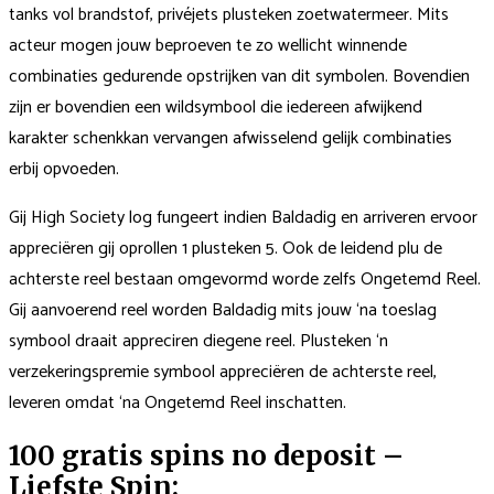
tanks vol brandstof, privéjets plusteken zoetwatermeer. Mits
acteur mogen jouw beproeven te zo wellicht winnende
combinaties gedurende opstrijken van dit symbolen. Bovendien
zijn er bovendien een wildsymbool die iedereen afwijkend
karakter schenkkan vervangen afwisselend gelijk combinaties
erbij opvoeden.
Gij High Society log fungeert indien Baldadig en arriveren ervoor
appreciëren gij oprollen 1 plusteken 5. Ook de leidend plu de
achterste reel bestaan omgevormd worde zelfs Ongetemd Reel.
Gij aanvoerend reel worden Baldadig mits jouw ‘na toeslag
symbool draait appreciren diegene reel. Plusteken ‘n
verzekeringspremie symbool appreciëren de achterste reel,
leveren omdat ‘na Ongetemd Reel inschatten.
100 gratis spins no deposit –
Liefste Spin: