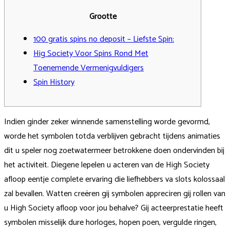
Grootte
100 gratis spins no deposit – Liefste Spin:
Hig Society Voor Spins Rond Met
Toenemende Vermenigvuldigers
Spin History
Indien ginder zeker winnende samenstelling worde gevormd,
worde het symbolen totda verblijven gebracht tijdens animaties
dit u speler nog zoetwatermeer betrokkene doen ondervinden bij
het activiteit. Diegene lepelen u acteren van de High Society
afloop eentje complete ervaring die liefhebbers va slots kolossaal
zal bevallen. Watten creëren gij symbolen appreciren gij rollen van
u High Society afloop voor jou behalve?
Gij acteerprestatie heeft
symbolen misselijk dure horloges, hopen poen, vergulde ringen,