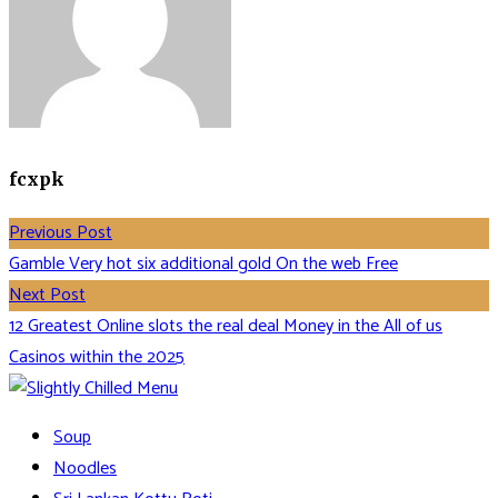
fcxpk
Previous Post
Gamble Very hot six additional gold On the web Free
Next Post
12 Greatest Online slots the real deal Money in the All of us
Casinos within the 2025
Soup
Noodles