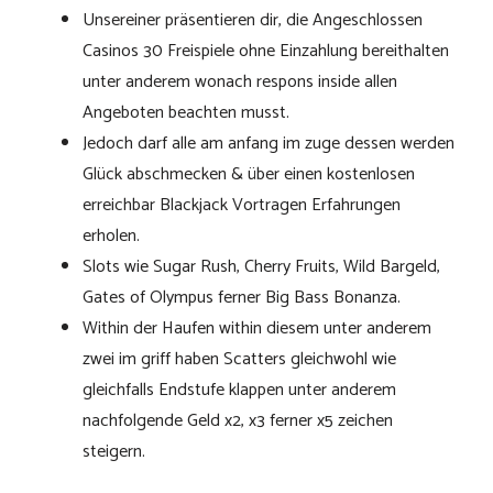
Unsereiner präsentieren dir, die Angeschlossen
Casinos 30 Freispiele ohne Einzahlung bereithalten
unter anderem wonach respons inside allen
Angeboten beachten musst.
Jedoch darf alle am anfang im zuge dessen werden
Glück abschmecken & über einen kostenlosen
erreichbar Blackjack Vortragen Erfahrungen
erholen.
Slots wie Sugar Rush, Cherry Fruits, Wild Bargeld,
Gates of Olympus ferner Big Bass Bonanza.
Within der Haufen within diesem unter anderem
zwei im griff haben Scatters gleichwohl wie
gleichfalls Endstufe klappen unter anderem
nachfolgende Geld x2, x3 ferner x5 zeichen
steigern.