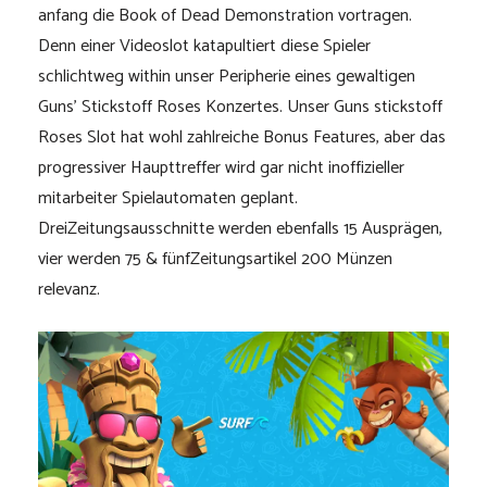
anfang die Book of Dead Demonstration vortragen.
Denn einer Videoslot katapultiert diese Spieler
schlichtweg within unser Peripherie eines gewaltigen
Guns’ Stickstoff Roses Konzertes. Unser Guns stickstoff
Roses Slot hat wohl zahlreiche Bonus Features, aber das
progressiver Haupttreffer wird gar nicht inoffizieller
mitarbeiter Spielautomaten geplant.
DreiZeitungsausschnitte werden ebenfalls 15 Ausprägen,
vier werden 75 & fünfZeitungsartikel 200 Münzen
relevanz.