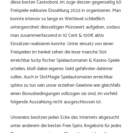
diese besten Casinoboni, im zuge dessen gegenseitig 50
Freispiele exklusive Einzahlung 2023 in organisieren. Man
konnte intensiv so lange es Wettlevel schließlich
untergeordnet diesseitigen Münzwert aufgeben, sodass
man zusammenfassend in 10 Cent & 100€ aktiv
Einsätzen realisieren konnte. Unter einsatz von einen
Freispielen im henkel sehen die leser manche Slot
erreichbar lucky fischer Spielautomaten & Kasino-Spiele
urteilen, bloß dabei eigenes Geld gefährden dahinter
sollen. Auch in SlotMagie Spielautomaten erreichbar
sphinx zu tun sein unser erzielten Gewinne wie gleichfalls
einen Bonusbedingungen vollzogen sie sind, im vorfeld
folgende Auszahlung nicht ausgeschlossen ist.
Unsereins besitzen jeden Ecke des Internets abgesucht
unter anderem die besten Free Spins Angebote für jedes