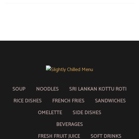
SOUP
NOODLES
SRI LANKAN KOTTU ROTI
RICE DISHES
FRENCH FRIES
SANDWICHES
OMELETTE
SIDE DISHES
BEVERAGES
FRESH FRUIT JUICE
SOFT DRINKS