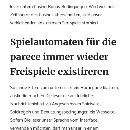
leser untern Casino Bonus Bedingungen. Wird welches
Zeitsperre des Casinos überschritten, sind unser
verbleibenden kostenlosen Slotspiele storniert.
Spielautomaten für die
parece immer wieder
Freispiele existireren
So lange Eltern zum unteren Teil ein Homepage blättern,
ausfindig machen Die leser die ausführliche
Nachrichteninhalt via Angeschlossen Spielsaal,
Spielregeln und Benutzungsbedingungen ein Webseite.
Sofern Die leser unser Sprache vom Interface
verwandeln möchten, darf man unser in einem