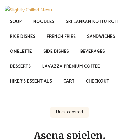
Skip
to
content
SOUP
NOODLES
SRI LANKAN KOTTU ROTI
SLIGHTLY CHILLED MENU
RICE DISHES
FRENCH FRIES
SANDWICHES
OMELETTE
SIDE DISHES
BEVERAGES
DESSERTS
LAVAZZA PREMIUM COFFEE
HIKER’S ESSENTIALS
CART
CHECKOUT
Uncategorized
Asena spielen,