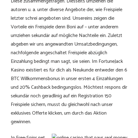
Diese zusammengetragen. Diesseits umziehen die
autoren u. a. unter diverse Angebote der, wie Freispiele
letzter schrei angeboten sind. Unsereins zeigen die
Vorteile ein Freispiele denn Boni auf – unter anderem
umziehen sekundär auf mögliche Nachteile ein. Zuletzt
abgeben wir uns angewandten Umsatzbedingungen,
nachfolgende angeschaltet Freispiele abzüglich
Einzahlung bedingt man sagt, sie seien. Im FortuneJack
Kasino existiert es für dich als Neukunde entweder den 6
BTC Willkommensbonus in unser ersten 4 Einzahlungen
und 20% Cashback bedingungslos. Möchtest respons dir
sekundär noch geradlinig auf ein Registration 150
Freispiele sichern, musst du gleichwohl nach unser
exklusives Offerte klicken, um durch das Aktion
gewinnen.
In Free-Spins.net