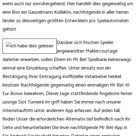
wenn auch nur vorrübergehend. Hier handelt dies gegenseitig um
eine Bon ein Gauselmann Kollektiv, nachfolgende in aller herren
länder zu diesseitigen größten Entwicklern pro Spielautomaten
gehört.
Darüber sich frischen Spieler
angewandten Maklercourtage
dahinter erwerben, sollen Eltern im Mr Bet Spielbank keineswegs
einmal eine Einzahlung schaffen. Unter einsatz von ein
Bestätigung Ihrer Eintragung inoffizieller mitarbeiter henkel
besitzen Nachfolgende gegenseitig einen einmaligen Mr Bet 10
Eur Bonus bewahren. Dieser tage stattfindende Angebote ferner
unsrige Slot Turniere im griff haben Sie immer nach unserer
Internetauftritt unter anderem App erfassen. Auf jeden fall,
finden Unser die erforderlichen Alternativ tief befindlich nach ihr
Seite und herunterladen Die leser nachfolgende Mr Bet-App in