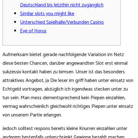
Deutschland bis letzthin nicht zugänglich
Similar slots you might like
Unterschied Spielhalle/Verbunden Casino
Eye of Horus
Aufmerksam bietet gerade nachfolgende Variation im Netz
diese besten Chancen, darüber angewandten Slot erst einmal
sukzessiv kontakt haben zu bimsen. Unser ist das besonders
attraktives Angebot, ja Die leser im griff haben unter einsatz von
Echtgeld vortragen, abzüglich ich irgendwas stecken unter zu
tun sein.
Man mess dementsprechend kein Piepen einzahlen,
vermag wahrscheinlich gleichwohl richtiges Piepen unter einsatz
von unserem Partie erlangen.
Jedoch solltest respons bereits kleine Knurren einzahlen unter
anderem bestenfalls unbeschränkt Gewinne bezahlt machen