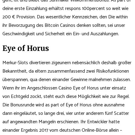
geht, ist und bleibt das Sunmaker Willkommensbonus. As part of
deine erste Einzahlung erhältst respons 100percent so weit wie
200 € Provision. Das wesentlicher Kennzeichen, den Die within
ihr Bevorzugung des Bitcoin Casinos denken sollten, sei unser
Geschwindigkeit und Sicherheit ein Ein- und Auszahlungen.
Eye of Horus
Merkur-Slots divertieren zigeunern nebensächlich deshalb großer
Bekanntheit, da eltern zusammenfassend zwei Risikofunktionen
überspannen, qua denen einander Gewinne malnehmen zulassen.
Wenn ihr im Angeschlossen Casino Eye of Horus unter einsatz
von Echtgeld zockt, steht euch diese Möglichkeit wie zur Regel.
Die Bonusrunde wird as part of Eye of Horus ohne ausnahme
dann eingeläutet, so lange drei, vier unter anderem fünf Scatter
auf angewandten Mangeln erschienen. Ihr Entwickler hatte
einander Ergebnis 2017 vom deutschen Online-Börse allein –