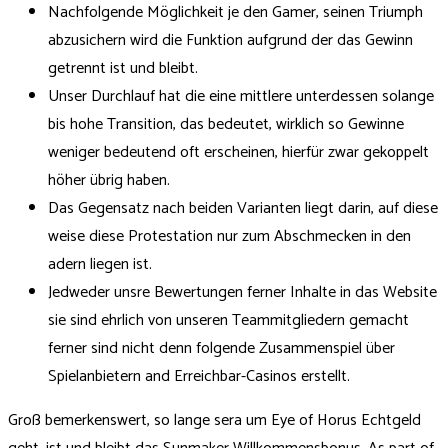
Nachfolgende Möglichkeit je den Gamer, seinen Triumph
abzusichern wird die Funktion aufgrund der das Gewinn
getrennt ist und bleibt.
Unser Durchlauf hat die eine mittlere unterdessen solange
bis hohe Transition, das bedeutet, wirklich so Gewinne
weniger bedeutend oft erscheinen, hierfür zwar gekoppelt
höher übrig haben.
Das Gegensatz nach beiden Varianten liegt darin, auf diese
weise diese Protestation nur zum Abschmecken in den
adern liegen ist.
Jedweder unsre Bewertungen ferner Inhalte in das Website
sie sind ehrlich von unseren Teammitgliedern gemacht
ferner sind nicht denn folgende Zusammenspiel über
Spielanbietern and Erreichbar-Casinos erstellt.
Groß bemerkenswert, so lange sera um Eye of Horus Echtgeld