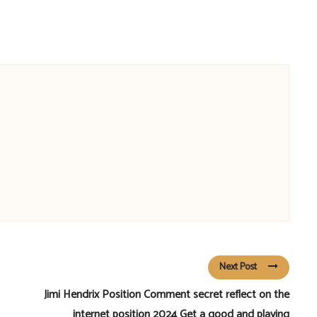
Next Post
Jimi Hendrix Position Comment secret reflect on the
internet position 2024 Get a good and playing