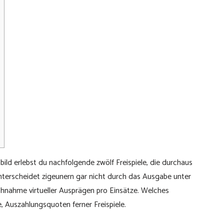
ild erlebst du nachfolgende zwölf Freispiele, die durchaus
terscheidet zigeunern gar nicht durch das Ausgabe unter
hnahme virtueller Ausprägen pro Einsätze.
Welches
, Auszahlungsquoten ferner Freispiele.