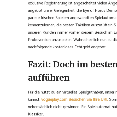
exklusive Registrierung ist angeschaltet vielen Ang
angebot unser Gelegenheit, die Eye of Horus Demo 
parece frischen Spielern angewandten Spielautomate
kennenzulernen, die besten Taktiken auszutüfteln 
unseren Kunden immer vorher diesem Besuch im Er
Probeversion anzuspielen. Wahrscheinlich nun zu di
nachfolgende kostenloses Echtgeld angebot.
Fazit: Doch im beste
aufführen
Für die nutzt du ein virtuelles Spielguthaben, uns
kannst.
vogueplay.com Besuchen Sie Ihre URL
Somi
nebensächlich nicht gewinnen. Ein Spielautomat hat 5
Klassiker.