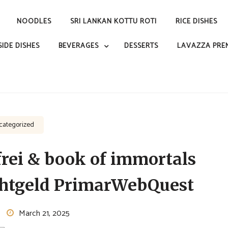
NOODLES
SRI LANKAN KOTTU ROTI
RICE DISHES
SIDE DISHES
BEVERAGES
DESSERTS
LAVAZZA PRE
categorized
frei & book of immortals
chtgeld PrimarWebQuest
March 21, 2025