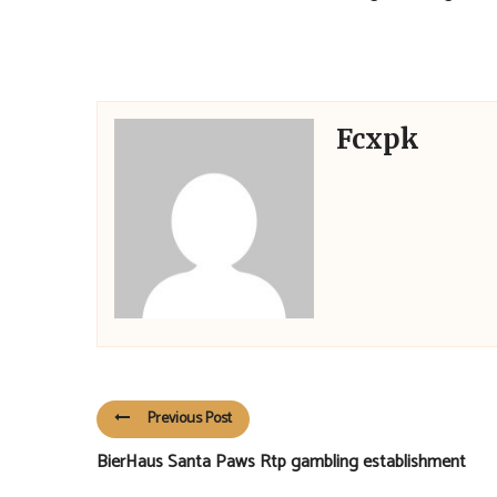
Fcxpk
Previous Post
BierHaus Santa Paws Rtp gambling establishment