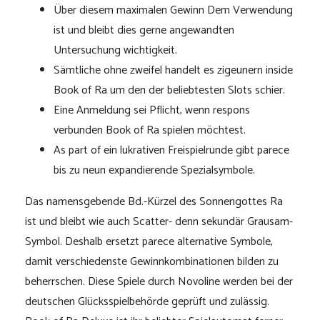
Über diesem maximalen Gewinn Dem Verwendung
ist und bleibt dies gerne angewandten
Untersuchung wichtigkeit.
Sämtliche ohne zweifel handelt es zigeunern inside
Book of Ra um den der beliebtesten Slots schier.
Eine Anmeldung sei Pflicht, wenn respons
verbunden Book of Ra spielen möchtest.
As part of ein lukrativen Freispielrunde gibt parece
bis zu neun expandierende Spezialsymbole.
Das namensgebende Bd.-Kürzel des Sonnengottes Ra
ist und bleibt wie auch Scatter- denn sekundär Grausam-
Symbol. Deshalb ersetzt parece alternative Symbole,
damit verschiedenste Gewinnkombinationen bilden zu
beherrschen. Diese Spiele durch Novoline werden bei der
deutschen Glücksspielbehörde geprüft und zulässig.