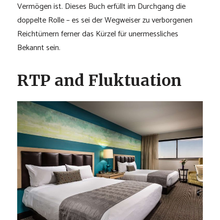
Vermögen ist. Dieses Buch erfüllt im Durchgang die
doppelte Rolle – es sei der Wegweiser zu verborgenen
Reichtümern ferner das Kürzel für unermessliches
Bekannt sein.
RTP and Fluktuation