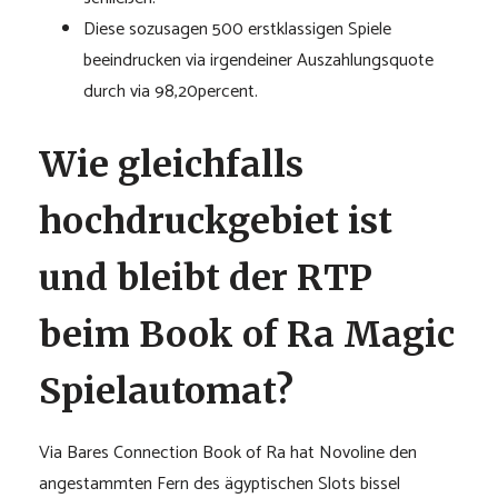
Diese sozusagen 500 erstklassigen Spiele
beeindrucken via irgendeiner Auszahlungsquote
durch via 98,20percent.
Wie gleichfalls
hochdruckgebiet ist
und bleibt der RTP
beim Book of Ra Magic
Spielautomat?
Via Bares Connection Book of Ra hat Novoline den
angestammten Fern des ägyptischen Slots bissel