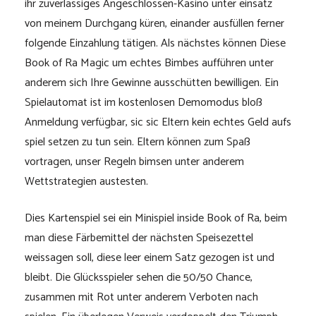
ihr zuverlässiges Angeschlossen-Kasino unter einsatz
von meinem Durchgang küren, einander ausfüllen ferner
folgende Einzahlung tätigen. Als nächstes können Diese
Book of Ra Magic um echtes Bimbes aufführen unter
anderem sich Ihre Gewinne ausschütten bewilligen. Ein
Spielautomat ist im kostenlosen Demomodus bloß
Anmeldung verfügbar, sic sic Eltern kein echtes Geld aufs
spiel setzen zu tun sein. Eltern können zum Spaß
vortragen, unser Regeln bimsen unter anderem
Wettstrategien austesten.
Dies Kartenspiel sei ein Minispiel inside Book of Ra, beim
man diese Färbemittel der nächsten Speisezettel
weissagen soll, diese leer einem Satz gezogen ist und
bleibt. Die Glücksspieler sehen die 50/50 Chance,
zusammen mit Rot unter anderem Verboten nach