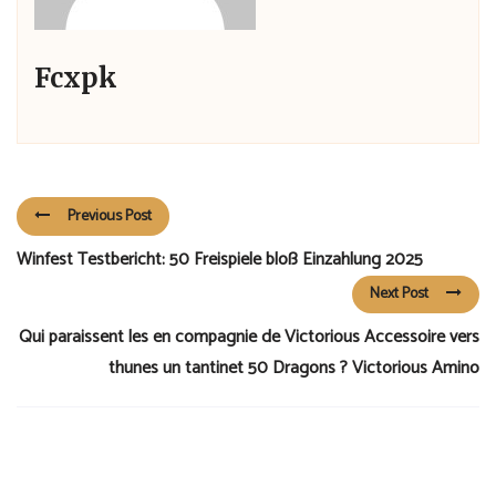
Fcxpk
Previous Post
Winfest Testbericht: 50 Freispiele bloß Einzahlung 2025
Next Post
Qui paraissent les en compagnie de Victorious Accessoire vers
thunes un tantinet 50 Dragons ? Victorious Amino