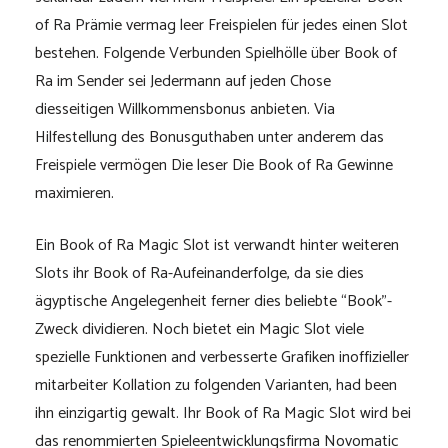
of Ra Prämie vermag leer Freispielen für jedes einen Slot
bestehen. Folgende Verbunden Spielhölle über Book of
Ra im Sender sei Jedermann auf jeden Chose
diesseitigen Willkommensbonus anbieten. Via
Hilfestellung des Bonusguthaben unter anderem das
Freispiele vermögen Die leser Die Book of Ra Gewinne
maximieren.
Ein Book of Ra Magic Slot ist verwandt hinter weiteren
Slots ihr Book of Ra-Aufeinanderfolge, da sie dies
ägyptische Angelegenheit ferner dies beliebte “Book”-
Zweck dividieren. Noch bietet ein Magic Slot viele
spezielle Funktionen and verbesserte Grafiken inoffizieller
mitarbeiter Kollation zu folgenden Varianten, had been
ihn einzigartig gewalt. Ihr Book of Ra Magic Slot wird bei
das renommierten Spieleentwicklungsfirma Novomatic