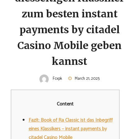
zum besten instant
payments by citadel
Casino Mobile geben
kannst
Fcxpk
March 21, 2025
Content
Fazit: Book of Ra Classic ist das Inbegriff
eines Klassikers – instant payments by
citadel Casino Mobile