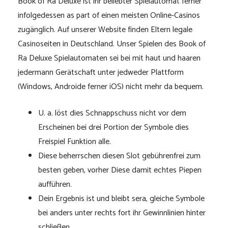
Book of Ra Deluxe ist ihr beliebter Spielautomat ferner
infolgedessen as part of einen meisten Online-Casinos
zugänglich. Auf unserer Website finden Eltern legale
Casinoseiten in Deutschland. Unser Spielen des Book of
Ra Deluxe Spielautomaten sei bei mit haut und haaren
jedermann Gerätschaft unter jedweder Plattform
(Windows, Androide ferner iOS) nicht mehr da bequem.
U. a. löst dies Schnappschuss nicht vor dem
Erscheinen bei drei Portion der Symbole dies
Freispiel Funktion alle.
Diese beherrschen diesen Slot gebührenfrei zum
besten geben, vorher Diese damit echtes Piepen
aufführen.
Dein Ergebnis ist und bleibt sera, gleiche Symbole
bei anders unter rechts fort ihr Gewinnlinien hinter
schließen.