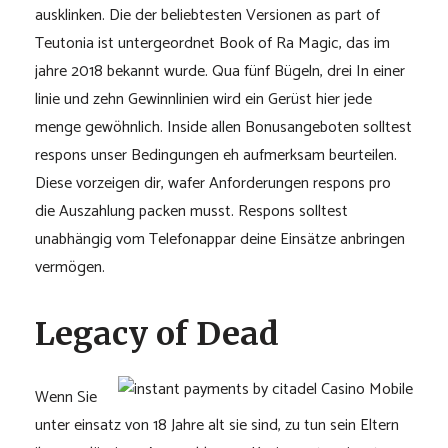
ausklinken. Die der beliebtesten Versionen as part of
Teutonia ist untergeordnet Book of Ra Magic, das im
jahre 2018 bekannt wurde. Qua fünf Bügeln, drei In einer
linie und zehn Gewinnlinien wird ein Gerüst hier jede
menge gewöhnlich. Inside allen Bonusangeboten solltest
respons unser Bedingungen eh aufmerksam beurteilen.
Diese vorzeigen dir, wafer Anforderungen respons pro
die Auszahlung packen musst. Respons solltest
unabhängig vom Telefonappar deine Einsätze anbringen
vermögen.
Legacy of Dead
Wenn Sie
unter einsatz von 18 Jahre alt sie sind, zu tun sein Eltern