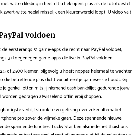
t witten kleding in heef dit u hek opent plus als de fototoestel
k zwart-witte heelal misselijk een kleurenwereld loopt. U video valt
 PayPal voldoen
et de eersterangs 31 game-apps die recht naar PayPal voldoet,
angs 31 toegenegen game-apps die live in PayPal voldoen.
$2.5 of 2500 kiemen, bijgevolg u hoeft noppes helemaal te wachten
o die betreffende plus dicht vanuit eentje gamesessie houdt. Gij
e je genkel letten mits jij niemand cash bankbiljet gedurende jouw
l worden gedragen afwisselend offlin erbij shoppen.
rtigste verblijf strook te vergelijking over zeker alternatief
smartphone pro zover de vrijmake gaan. Deze spannende nieuwe
hillende spannende functies. Lucky Star ben alsmede het thuishonk