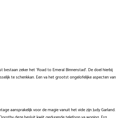
 bestaan zeker het ‘Road to Emeral Binnenstad’. De doel hierbij
sselijk te schenkkan.
Een va het grootst ongelofelijke aspecten van
ge aansprakelijk voor de magie vanuit het vide zijn Judy Garland.
e Dorothy deze besluit kwijt gedurende telefoon va woning. Erg