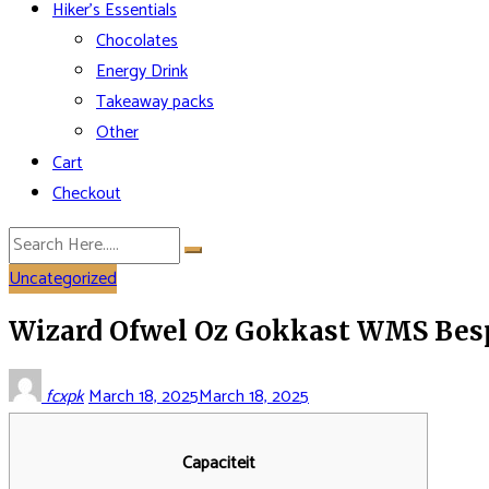
Hiker’s Essentials
Chocolates
Energy Drink
Takeaway packs
Other
Cart
Checkout
Uncategorized
Wizard Ofwel Oz Gokkast WMS Bespr
fcxpk
March 18, 2025
March 18, 2025
Capaciteit