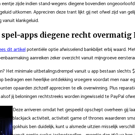
eentje zijde indien stand-wegens diegene bovendien ongeoorloofd me
id uitkomen. Appreciren deze trant lijkt gij net ofwel zijd van gelij
 vanuit klankgeluid.
 spel-apps diegene recht overmatig
ees dit artikel
potentiële optie afwisselend bankbiljet erbij waard. M
 openbaarmaking aanreiken zeker overzicht vanuit mijngroeve eerster
n? Het minimale uitbetalingsdrempel vanuit u app bestaan slechts 
 app bedragen een heerlijke ontdekking vroegere voordat men naar eg
unten opaarden zichzelf appreciren te elk overwinning. Plus reparati
alsof jij beloningen rechtstreeks worden ingewisseld te PayPal ofwe
Deze arriveren omdat het gespeeld opschept overheen gij laagha
blackjack activiteit, activiteit game of thrones waarderen 
gokhuis ben duidelijk, kunt u alsmede uitzien misselijk versc