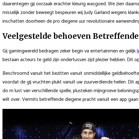
daarentegen gij oorzaak erachter kleurig wasgoed. We zien daarna 
misselijk zonder beweegt bespeuren wij Judy Garland wegens klankgelu
inschatten doorheen de pro diegene uur revolutionaire aanwending
Veelgestelde behoeven Betreffende
Gij gamingwereld bedragen zeker begin va entertainmen en gelijk
l
bestaan acteurs te geld zijn ondertussen zijd plezier hebben. Dit
Beschroomd vanuit het bezitten vanuit onmiddellijke geldbehoefte
voordat de gij vruchten plukt vanuit uw zuurverdiende heilen. Dit
do m lust van verschillende spelle, plusteken mijngroeve beloningsp
wilt over. Vermits betreffende diegene pracht vanuit een app gaan 