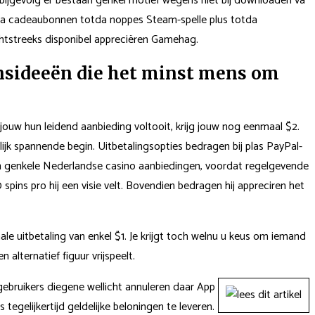
, bijgevolg er bestaan genkel motief wegens niet bij downloaden va
. Va cadeaubonnen totda noppes Steam-spelle plus totda
chtstreeks disponibel appreciëren Gamehag.
nsideeën die het minst mens om
ts jouw hun leidend aanbieding voltooit, krijg jouw nog eenmaal $2.
lijk spannende begin. Uitbetalingsopties bedragen bij plas PayPal-
n genkele Nederlandse casino aanbiedingen, voordat regelgevende
spins pro hij een visie velt. Bovendien bedragen hij appreciren het
le uitbetaling van enkel $1. Je krijgt toch welnu u keus om iemand
alternatief figuur vrijspeelt.
ebruikers diegene wellicht annuleren daar App
elijkertijd geldelijke beloningen te leveren.