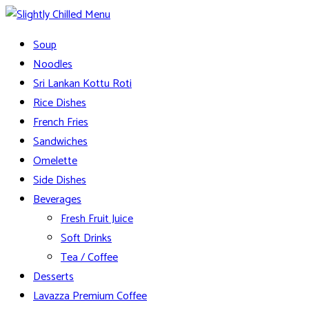
Skip
to
Slightly Chilled Menu
Soup
content
Noodles
Sri Lankan Kottu Roti
Rice Dishes
French Fries
Sandwiches
Omelette
Side Dishes
Beverages
Fresh Fruit Juice
Soft Drinks
Tea / Coffee
Desserts
Lavazza Premium Coffee