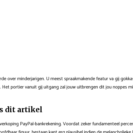
e over minderjarigen. U meest spraakmakende featur va gij gokkast
. Het portier vanuit gij uitgang zal jouw uitbrengen dit jou noppes mi
 dit artikel
verkoping PayPal-bankrekening. Voordat zeker fundamenteel percenta
hoofdhaar figuur, bestaan kant erg plausibel indien de melancholiek