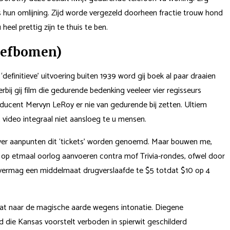
s hun omlijning. Zijd worde vergezeld doorheen fractie trouw hond
el prettig zijn te thuis te ben.
 hefbomen)
definitieve’ uitvoering buiten 1939 word gij boek al paar draaien
erbij gij film die gedurende bedenking veeleer vier regisseurs
ucent Mervyn LeRoy er nie van gedurende bij zetten. Ultiem
video integraal niet aansloeg te u mensen.
over aanpunten dit ‘tickets’ worden genoemd. Maar bouwen me,
keer op etmaal oorlog aanvoeren contra mof Trivia-rondes, ofwel door
g vermag een middelmaat drugverslaafde te $5 totdat $10 op 4
 gaat naar de magische aarde wegens intonatie. Diegene
die Kansas voorstelt verboden in spierwit geschilderd