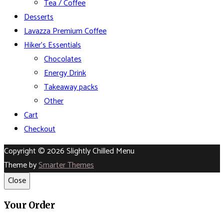
Tea / Coffee
Desserts
Lavazza Premium Coffee
Hiker’s Essentials
Chocolates
Energy Drink
Takeaway packs
Other
Cart
Checkout
Copyright © 2026 Slightly Chilled Menu
Theme by
Smarter Themes
Close
Your Order