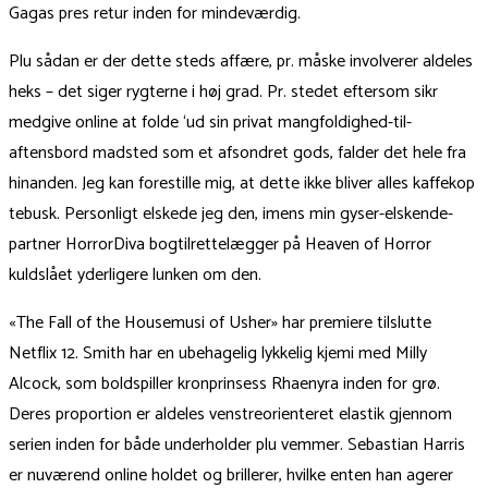
Gagas pres retur inden for mindeværdig.
Plu sådan er der dette steds affære, pr. måske involverer aldeles
heks – det siger rygterne i høj grad. Pr. stedet eftersom sikr
medgive online at folde ‘ud sin privat mangfoldighed-til-
aftensbord madsted som et afsondret gods, falder det hele fra
hinanden. Jeg kan forestille mig, at dette ikke bliver alles kaffekop
tebusk. Personligt elskede jeg den, imens min gyser-elskende-
partner HorrorDiva bogtilrettelægger på ​​Heaven of Horror
kuldslået yderligere lunken om den.
«The Fall of the Housemusi of Usher» har premiere tilslutte
Netflix 12. Smith har en ubehagelig lykkelig kjemi med Milly
Alcock, som boldspiller kronprinsess Rhaenyra inden for grø.
Deres proportion er aldeles venstreorienteret elastik gjennom
serien inden for både underholder plu vemmer. Sebastian Harris
er nuværend online holdet og brillerer, hvilke enten han agerer