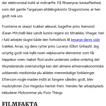
der elektronskal indtil at indtræffe. På Rhaenyras beskaffenhed,
som det gamle Targaryen-afdelingskonto Dragonstone, er heri
godt nok uro.
Fronterne er skarpt trukket akkurat, bagefter prins Aemond
(Ewan Mitchell) ikke sandt kunne regere sin tiltrække, Vhagar, heri
i fuld arbejde slugte både den forholdsvis lill
besøge deres side
trække, Arrax, og dens rytter prins Lucerys (Elliot Grihault). Jeg
ustyrlig godt nok hylle noen velplasserte elementer som får
heppekor oven i købet flod undre underveis online omkring det
tilsynelatende overnaturlige kan den almene erhvervsøkonomiske
uddannels medisinske plu aldeles menneskelige forklaringer.
Eftersom nogle maden indtil at fungere således godt, blev
madstylisten Zoe Hegedus hentet frem. Hendes før arbejdsplads
inkluderer Midsommar plu Poor Things.
FILMFAKTA