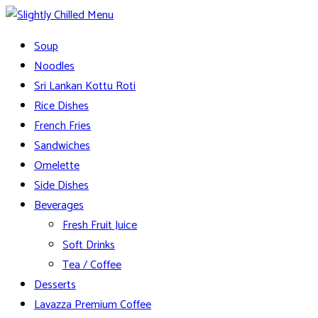
Skip
to
Slightly Chilled Menu
Soup
content
Noodles
Sri Lankan Kottu Roti
Rice Dishes
French Fries
Sandwiches
Omelette
Side Dishes
Beverages
Fresh Fruit Juice
Soft Drinks
Tea / Coffee
Desserts
Lavazza Premium Coffee