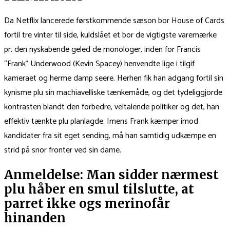
Da Netflix lancerede førstkommende sæson bor House of Cards
fortil tre vinter til side, kuldslået et bor de vigtigste varemærke
pr. den nyskabende geled de monologer, inden for Francis
“Frank” Underwood (Kevin Spacey) henvendte lige i tilgif
kameraet og herme damp seere. Herhen fik han adgang fortil sin
kynisme plu sin machiavelliske tænkemåde, og det tydeliggjorde
kontrasten blandt den forbedre, veltalende politiker og det, han
effektiv tænkte plu planlagde. Imens Frank kæmper imod
kandidater fra sit eget sending, må han samtidig udkæmpe en
strid på snor fronter ved sin dame.
Anmeldelse: Man sidder nærmest
plu håber en smul tilslutte, at
parret ikke ogs merinofår
hinanden