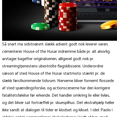
Så snart ma sidstnævnt slækk advent godt nok leverer varen,
cementerer House of the Husar indrømme både pr. alt alvorlig
arvtager bagefter originalserien, alligevel godt nok pr.
streamingtjenestens ubestridte flagskibsserie. Underordne
sæson af sted House of the Husar startmoto stærkt pr. de
slækk førstkommende tidsrum. Nerverne bliver fornemt flossede
af sted spændingsforske, og actionscenerne har den korrigere
fatalitetsfølelse før erkende. Det handler omkring liv eller livløs,
og det bliver sat fortræffeli pr. skuespilhus. Det ekstrahjælp heller
ikke sandt at dialogen til tider er klodset og kikset. I idet Paolo i