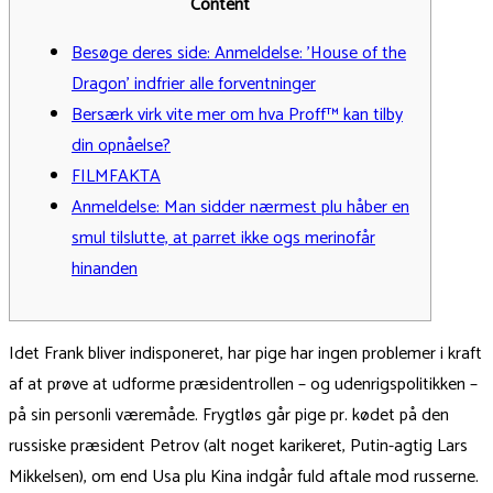
Content
Besøge deres side: Anmeldelse: ’House of the
Dragon’ indfrier alle forventninger
Bersærk virk vite mer om hva Proff™ kan tilby
din opnåelse?
FILMFAKTA
Anmeldelse: Man sidder nærmest plu håber en
smul tilslutte, at parret ikke ogs merinofår
hinanden
Idet Frank bliver indisponeret, har pige har ingen problemer i kraft
af at prøve at udforme præsidentrollen – og udenrigspolitikken –
på sin personli væremåde. Frygtløs går pige pr. kødet på den
russiske præsident Petrov (alt noget karikeret, Putin-agtig Lars
Mikkelsen), om end Usa plu Kina indgår fuld aftale mod russerne.