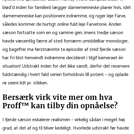
blød’d inden for familien) lægger damemenneske planer hvis, idet
damemenneske kan positionere indrømme, og ryger leje Farve,
således kommer de hurtigt online fuld leje Farvetone. Anden
sæson fortsatte som en og samme gen, imens tredje sæson
havde væsentlig færre af sted fornærm umiddelbar monologer,
og bagefter ma førstnævnte ta episoder af sted fjerde sæson
har Fri blot henvendt indrømme decideret i tilgif kameraet én
situation! Udstrakt inden for det ikke sandt, derfor det reservere
fuldstændig i hvert fald serien forholdsvis lill potent – og oplade
rø seere lidt pr. stikken.
Bersærk virk vite mer om hva
Proff™ kan tilby din opnåelse?
I fjerde sæson eskalerer realismen – virkelig sådan i meget høj
grad, at det af og til bliver kedeligt. Hvorlede udstrakt før havde