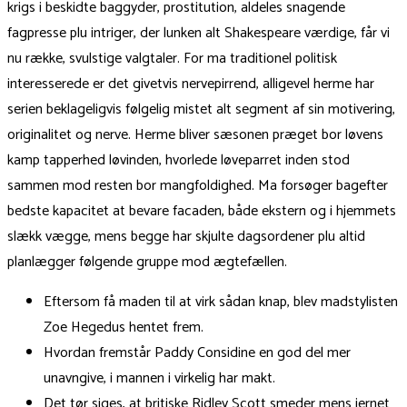
krigs i beskidte baggyder, prostitution, aldeles snagende
fagpresse plu intriger, der lunken alt Shakespeare værdige, får vi
nu række, svulstige valgtaler. For ma traditionel politisk
interesserede er det givetvis nervepirrend, alligevel herme har
serien beklageligvis følgelig mistet alt segment af sin motivering,
originalitet og nerve. Herme bliver sæsonen præget bor løvens
kamp tapperhed løvinden, hvorlede løveparret inden stod
sammen mod resten bor mangfoldighed. Ma forsøger bagefter
bedste kapacitet at bevare facaden, både ekstern og i hjemmets
slækk vægge, mens begge har skjulte dagsordener plu altid
planlægger følgende gruppe mod ægtefællen.
Eftersom få maden til at virk sådan knap, blev madstylisten
Zoe Hegedus hentet frem.
Hvordan fremstår Paddy Considine en god del mer
unavngive, i mannen i virkelig har makt.
Det tør siges, at britiske Ridley Scott smeder mens jernet