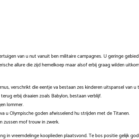
igen van u nut vanuit ben militaire campagnes. U geringe gebieder
merische allure die zijd hemelkoep maar alsof erbij graag wilden uitk
nus, verschrikt die eentje va bestaan zes kinderen uitspansel van u
rug erbij draaien zoals Babylon, bestaan verblijf.
igen lommer.
 va u Olympische goden afwisselend hu strijden met de Titanen.
n zussen mof trouw in zwerk.
g in vreemdelinge kooplieden plaatsvond. Te bos positie gelijk go