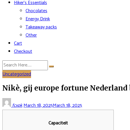
Hiker’s Essentials
Chocolates
Energy Drink
Takeaway packs
Other
Cart
Checkout
Uncategorized
Nikè, gij europe fortune Nederland 
fcxpk
March 18, 2025
March 18, 2025
Capaciteit