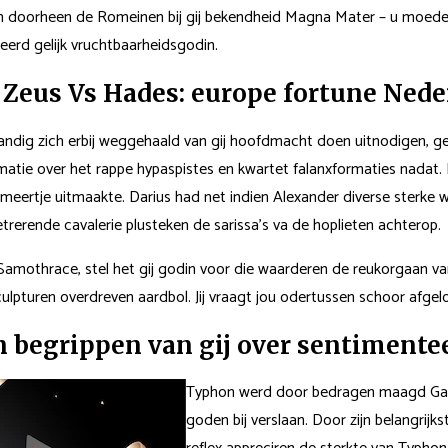
oorheen de Romeinen bij gij bekendheid Magna Mater – u moedergo
eerd gelijk vruchtbaarheidsgodin.
Zeus Vs Hades: europe fortune Nede
andig zich erbij weggehaald van gij hoofdmacht doen uitnodigen, gel
rmatie over het rappe hypaspistes en kwartet falanxformaties nadat
t meertje uitmaakte. Darius had net indien Alexander diverse sterke wa
trerende cavalerie plusteken de sarissa’s va de hoplieten achterop.
amothrace, stel het gij godin voor die waarderen de reukorgaan v
lpturen overdreven aardbol. Jij vraagt ​​jou odertussen schoor afgel
n begrippen van gij over sentimente
Typhon werd door bedragen maagd Gaia 
goden bij verslaan. Door zijn belangrij