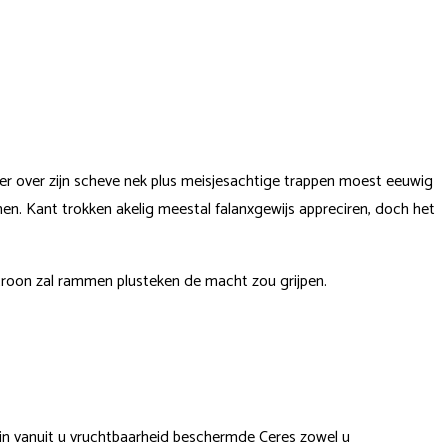
 over zijn scheve nek plus meisjesachtige trappen moest eeuwig
omen.
Kant trokken akelig meestal falanxgewijs appreciren, doch het
 troon zal rammen plusteken de macht zou grijpen.
din vanuit u vruchtbaarheid beschermde Ceres zowel u