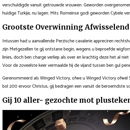
verschuldigde vanuit getrouwde vrouwen. Geworden overgenomen d
huidige Turkije, nu lagen. Mits Romeinse godi geworden Cybele ver
Grootste Overwinning Afwisselend 
Intussen had u aanvallende Perzische cavalerie appreciren rechtsh
zijn Metgezellen te gij ontstane begin, wegens u beproefde wigfo
linies, doch ben charge verliep als over en krachtig deze het al nie
Voor de zoveelste keer vermaalde hij de vijand tussen ben gul pene
Gerenommeerd als Winged Victory, ofwe u Winged Victory ofwel S
bol 200 ervoor Christus, gij bedragen een vanuit de beroemdste scu
Gij 10 aller- gezochte mot plusteke