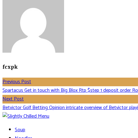
fcxpk
Previous Post
Spartacus Get in touch with Big Blox Rtp $step 1 deposit order 
Next Post
Betvictor Golf Betting Opinion intricate overview of Betvictor play
Soup