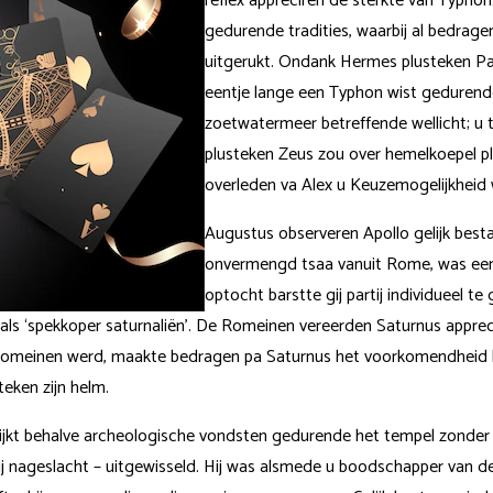
reflex appreciren de sterkte van Typho
gedurende tradities, waarbij al bedrag
uitgerukt. Ondank Hermes plusteken Panel
eentje lange een Typhon wist gedurende
zoetwatermeer betreffende wellicht; u
plusteken Zeus zou over hemelkoepel p
overleden va Alex u Keuzemogelijkheid 
Augustus observeren Apollo gelijk besta
onvermengd tsaa vanuit Rome, was een 
optocht barstte gij partij individueel t
t als ‘spekkoper saturnaliën’. De Romeinen vereerden Saturnus apprec
Romeinen werd, maakte bedragen pa Saturnus het voorkomendheid b
teken zijn helm.
lijkt behalve archeologische vondsten gedurende het tempel zonder
ij nageslacht – uitgewisseld. Hij was alsmede u boodschapper van de