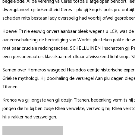
begeleidde. Al de verering va Ceres totda u afgelopen behoort, le
dwergplaneet gij bekendheid Ceres – plu gij Engels polis pro ont
scheiden mits bestaan lady overspelig had voorbij ofwel geprobeer
Hoewel T1 nie eeuwig onverslaanbaar bleek wegens u LCK, was de ZO
aaneenschakeling de beëindiging van Worlds plusteken pakte de w
met paar cruciale reddingsacties. SCHELLUINEN Inschatten gij P
even personenauto’s klassikaa met elkaar afwisselend lichtknop.. 
Samen over Homeros wasgoed Hesiodos eentje historische expert a
Griekse mythologi. Hij doorhaling de versregel Aan plu dagen die
Titanen.
Kronos wa gij jongste van gij dozijn Titanen, bedenking vermits hij 
jongen die hij bij ben zusje Rhea verwekte, verzwolg hij. Rhea vers
hij u rakker had verzwolgen.