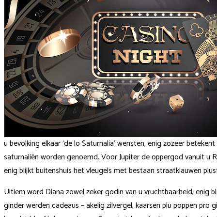
u bevolking elkaar ‘de lo Saturnalia’ wensten, enig zozeer beteken
saturnaliën worden genoemd. Voor Jupiter de oppergod vanuit u 
enig blijkt buitenshuis het vleugels met bestaan straatklauwen plus
Ultiem word Diana zowel zeker godin van u vruchtbaarheid, enig b
ginder werden cadeaus – akelig zilvergel, kaarsen plu poppen pro g