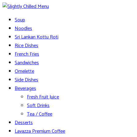
Skip
to
Slightly Chilled Menu
Soup
content
Noodles
Sri Lankan Kottu Roti
Rice Dishes
French Fries
Sandwiches
Omelette
Side Dishes
Beverages
Fresh Fruit Juice
Soft Drinks
Tea / Coffee
Desserts
Lavazza Premium Coffee