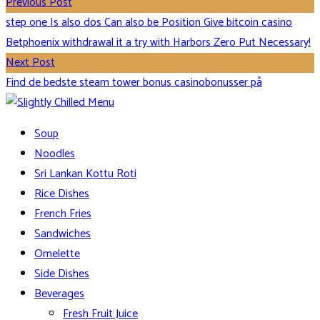
Previous Post
step one Is also dos Can also be Position Give bitcoin casino
Betphoenix withdrawal it a try with Harbors Zero Put Necessary!
Next Post
Find de bedste steam tower bonus casinobonusser på
Soup
Noodles
Sri Lankan Kottu Roti
Rice Dishes
French Fries
Sandwiches
Omelette
Side Dishes
Beverages
Fresh Fruit Juice