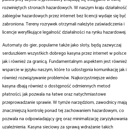
rozwiniętych stronach hazardowych. W naszym kraju działalność
zabiegów hazardowych przez internet bez licencji wydaje się być
zabroniona. Tereny rozrywek otrzymali należyte zaświadczenia i
licencje weryfikujące legalność działalności na rynku hazardowej.
Automaty do gier, popularne także jako sloty, będą zazwyczaj
serduszkiem wszystkich dobrego kasyna przez internet w polsce
jak i również za granicą. Fundamentalnym aspektem jest również
wsparcie w języku naszym, które to udostępnia komunikację jak i
również rozwiązywanie problemów. Najkorzystniejsze wideo
kasyna dbają również o dostępność odmiennych metod
płatności, jak pozwala na łatwe oraz natychmiastowe
przeprowadzanie sprawie. W tymże narzędziom, zawodnicy mają
znaczniejszą kontrolę ponad tej zachowaniem hazardowym, co
pozwala na odpowiadający grę oraz minimalizację zaryzykowania
uzależnienia. Kasyna sieciowy za sprawą wdrażanie takich