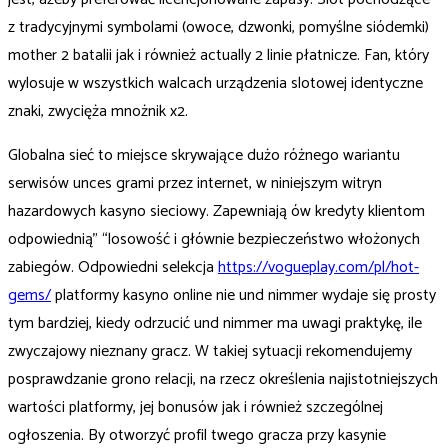
z tradycyjnymi symbolami (owoce, dzwonki, pomyślne siódemki)
mother 2 batalii jak i również actually 2 linie płatnicze. Fan, który
wylosuje w wszystkich walcach urządzenia slotowej identyczne
znaki, zwycięża mnożnik x2.
Globalna sieć to miejsce skrywające dużo różnego wariantu
serwisów unces grami przez internet, w niniejszym witryn
hazardowych kasyno sieciowy. Zapewniają ów kredyty klientom
odpowiednią” “losowość i głównie bezpieczeństwo włożonych
zabiegów. Odpowiedni selekcja
https://vogueplay.com/pl/hot-
gems/
platformy kasyno online nie und nimmer wydaje się prosty
tym bardziej, kiedy odrzucić und nimmer ma uwagi praktykę, ile
zwyczajowy nieznany gracz. W takiej sytuacji rekomendujemy
posprawdzanie grono relacji, na rzecz określenia najistotniejszych
wartości platformy, jej bonusów jak i również szczególnej
ogłoszenia. By otworzyć profil twego gracza przy kasynie