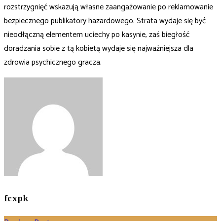
rozstrzygnięć wskazują własne zaangażowanie po reklamowanie
bezpiecznego publikatory hazardowego. Strata wydaje się być
nieodłączną elementem uciechy po kasynie, zaś biegłość
doradzania sobie z tą kobietą wydaje się najważniejsza dla
zdrowia psychicznego gracza.
fcxpk