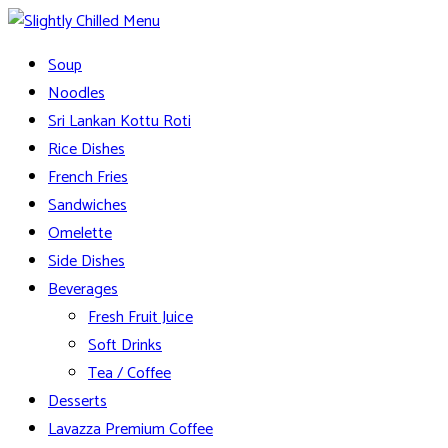
Skip
to
Slightly Chilled Menu
Soup
content
Noodles
Sri Lankan Kottu Roti
Rice Dishes
French Fries
Sandwiches
Omelette
Side Dishes
Beverages
Fresh Fruit Juice
Soft Drinks
Tea / Coffee
Desserts
Lavazza Premium Coffee