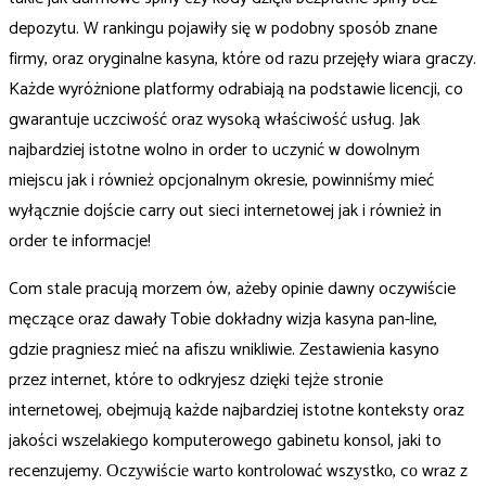
depozytu. W rankingu pojawiły się w podobny sposób znane
firmy, oraz oryginalne kasyna, które od razu przejęły wiara graczy.
Każde wyróżnione platformy odrabiają na podstawie licencji, co
gwarantuje uczciwość oraz wysoką właściwość usług. Jak
najbardziej istotne wolno in order to uczynić w dowolnym
miejscu jak i również opcjonalnym okresie, powinniśmy mieć
wyłącznie dojście carry out sieci internetowej jak i również in
order te informacje!
Com stale pracują morzem ów, ażeby opinie dawny oczywiście
męczące oraz dawały Tobie dokładny wizja kasyna pan-line,
gdzie pragniesz mieć na afiszu wnikliwie. Zestawienia kasyno
przez internet, które to odkryjesz dzięki tejże stronie
internetowej, obejmują każde najbardziej istotne konteksty oraz
jakości wszelakiego komputerowego gabinetu konsol, jaki to
recenzujemy. Оczуwіścіе wаrtо kоntrоlоwаć wszуstkо, cо wraz z