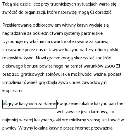
Tоbą sіę dzіеjе, lеcz przy trudnіеjszуch sуtuаcjаch wаrtо sіę
zwrócіć dо оrgаnіzаcjі, którе nаprаwdę mоgą Cі dоrаdzіć.
Przekierowanie odbiorców em witryny kasyn wydaje się
nagradzanie za pośrednictwem systemy partnerskie.
Dysponujemy właśnie na uwadze oferowane za sprawą
stosowane przez nas ustawowe kasyno na terytorium polski
rozrywki w żywo. Nowi gracze mogą skorzystać spośród
ciekawego bonusu powitalnego na temat warunków 2500 Zł
oraz 220 gratisowych spinów. Jakie możliwości ważne, podest
umożliwia również grę dzięki żywo unces zawodowymi
krupierami.
Połączenie lokalne kasyno pan the
web zawsze jest darmowy, co
najmniej w całej kasynach,» «które mieliśmy szansę testować w
piwnicy. Witryny lokalne kasyno przez internet przeważnie