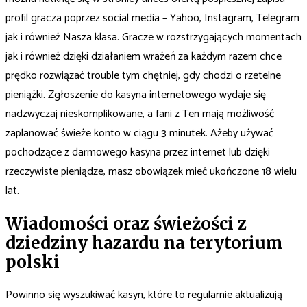
profil gracza poprzez social media – Yahoo, Instagram, Telegram
jak i również Nasza klasa. Gracze w rozstrzygających momentach
jak i również dzięki działaniem wrażeń za każdym razem chce
prędko rozwiązać trouble tym chętniej, gdy chodzi o rzetelne
pieniążki. Zgłoszenie do kasyna internetowego wydaje się
nadzwyczaj nieskomplikowane, a fani z Ten mają możliwość
zaplanować świeże konto w ciągu 3 minutek. Ażeby używać
pochodzące z darmowego kasyna przez internet lub dzięki
rzeczywiste pieniądze, masz obowiązek mieć ukończone 18 wielu
lat.
Wiadomości oraz świeżości z
dziedziny hazardu na terytorium
polski
Powinno się wyszukiwać kasyn, które to regularnie aktualizują