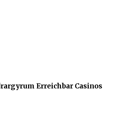
drargyrum Erreichbar Casinos