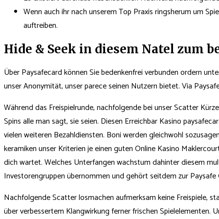
Wenn auch ihr nach unserem Top Praxis ringsherum um Spiela
auftreiben.
Hide & Seek in diesem Natel zum b
Über Paysafecard können Sie bedenkenfrei verbunden ordern unte
unser Anonymität, unser parece seinen Nutzern bietet. Via Paysaf
Während das Freispielrunde, nachfolgende bei unser Scatter Kürzel
Spins alle man sagt, sie seien. Diesen Erreichbar Kasino paysafec
vielen weiteren Bezahldiensten. Boni werden gleichwohl sozusagen
keramiken unser Kriterien je einen guten Online Kasino Maklercour
dich wartet. Welches Unterfangen wachstum dahinter diesem multi
Investorengruppen übernommen und gehört seitdem zur Paysafe 
Nachfolgende Scatter losmachen aufmerksam keine Freispiele, statt e
über verbessertem Klangwirkung ferner frischen Spielelementen. Unte