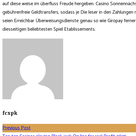
auf diese weise im überfluss Freude hergeben. Casino Sonnennächste
gebührenfreie Geldtransfers, sodass je Die leser in den Zahlunge
seien Erreichbar Überweisungsdienste genau so wie Giropay ferner
diesseitigen beliebtesten Spiel Etablissements.
fcxpk
Previous Post