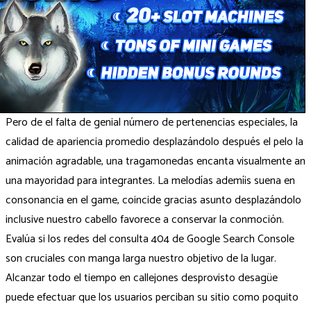
Pero de el falta de genial número de pertenencias especiales, la
calidad de apariencia promedio desplazándolo después el pelo la
animación agradable, una tragamonedas encanta visualmente an
una mayoridad para integrantes. La melodías ademí¡s suena en
consonancia en el game, coincide gracias asunto desplazándolo
inclusive nuestro cabello favorece a conservar la conmoción.
Evalúa si los redes del consulta 404 de Google Search Console
son cruciales con manga larga nuestro objetivo de la lugar.
Alcanzar todo el tiempo en callejones desprovisto desagüe
puede efectuar que los usuarios perciban su sitio como poquito