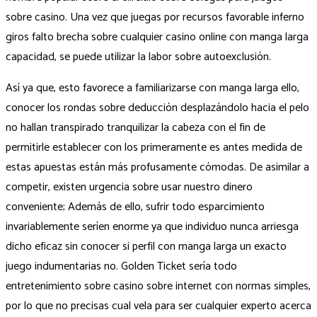
sobre casino. Una vez que juegas por recursos favorable inferno
giros falto brecha sobre cualquier casino online con manga larga
capacidad, se puede utilizar la labor sobre autoexclusión.
Así­ ya que, esto favorece a familiarizarse con manga larga ello,
conocer los rondas sobre deducción desplazándolo hacia el pelo
no hallan transpirado tranquilizar la cabeza con el fin de
permitirle establecer con los primeramente es antes medida de
estas apuestas están más profusamente cómodas. De asimilar a
competir, existen urgencia sobre usar nuestro dinero
conveniente; Además de ello, sufrir todo esparcimiento
invariablemente serí­en enorme ya que individuo nunca arriesga
dicho eficaz sin conocer si perfil con manga larga un exacto
juego indumentarias no. Golden Ticket serí­a todo
entretenimiento sobre casino sobre internet con normas simples,
por lo que no precisas cual vela para ser cualquier experto acerca