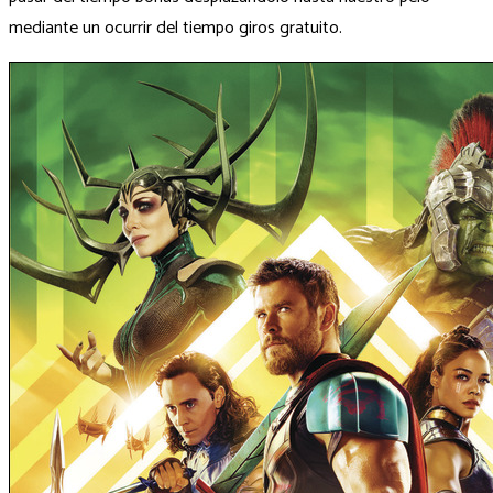
mediante un ocurrir del tiempo giros gratuito.