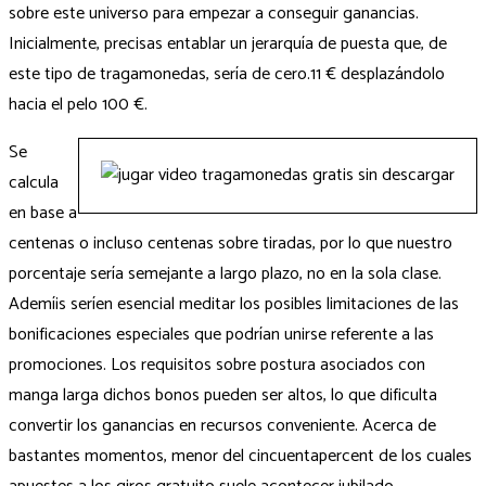
sobre este universo para empezar a conseguir ganancias.
Inicialmente, precisas entablar un jerarquía de puesta que, de
este tipo de tragamonedas, serí­a de cero.11 € desplazándolo
hacia el pelo 100 €.
Se
calcula
en base a
centenas o incluso centenas sobre tiradas, por lo que nuestro
porcentaje serí­a semejante a largo plazo, no en la sola clase.
Ademí¡s serí­en esencial meditar los posibles limitaciones de las
bonificaciones especiales que podrían unirse referente a las
promociones. Los requisitos sobre postura asociados con
manga larga dichos bonos pueden ser altos, lo que dificulta
convertir los ganancias en recursos conveniente. Acerca de
bastantes momentos, menor del cincuentapercent de los cuales