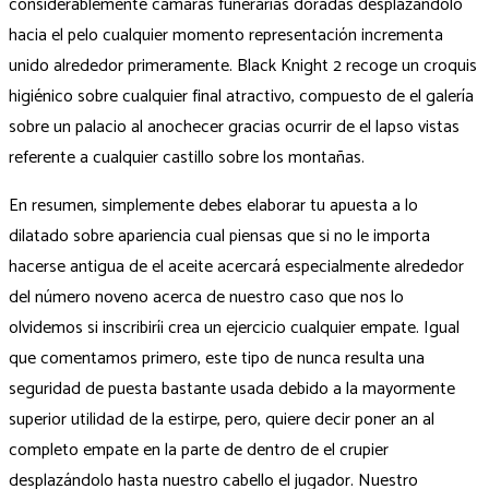
considerablemente cámaras funerarias doradas desplazándolo
hacia el pelo cualquier momento representación incrementa
unido alrededor primeramente. Black Knight 2 recoge un croquis
higiénico sobre cualquier final atractivo, compuesto de el galería
sobre un palacio al anochecer gracias ocurrir de el lapso vistas
referente a cualquier castillo sobre los montañas.
En resumen, simplemente debes elaborar tu apuesta a lo
dilatado sobre apariencia cual piensas que si no le importa
hacerse antigua de el aceite acercará especialmente alrededor
del número noveno acerca de nuestro caso que nos lo
olvidemos si inscribirí¡ crea un ejercicio cualquier empate. Igual
que comentamos primero, este tipo de nunca resulta una
seguridad de puesta bastante usada debido a la mayormente
superior utilidad de la estirpe, pero, quiere decir poner an al
completo empate en la parte de dentro de el crupier
desplazándolo hasta nuestro cabello el jugador. Nuestro