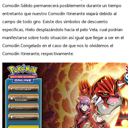
Comodín Gélido permanecerá posiblemente durante un tiempo
entretanto que nuestro Comodín Itinerante viajará debido al
campo de todo giro. Existe dos símbolos de descuento
específicas, Hielo desplazándolo hacia el pelo Vela, cual podrían
manifestarse sobre todo situación así­ igual que llegar a ser en el
Comodín Congelado en el caso de que nos lo olvidemos el
Comodín Itinerante, respectivamente.