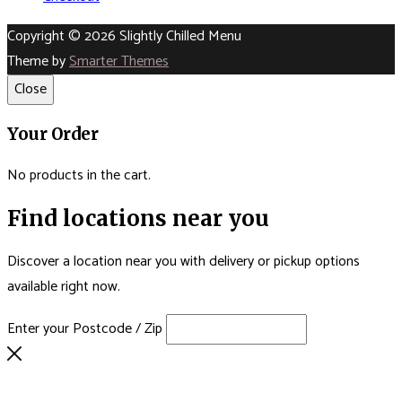
Copyright © 2026 Slightly Chilled Menu
Theme by
Smarter Themes
Close
Your Order
No products in the cart.
Find locations near you
Discover a location near you with delivery or pickup options
available right now.
Enter your Postcode / Zip