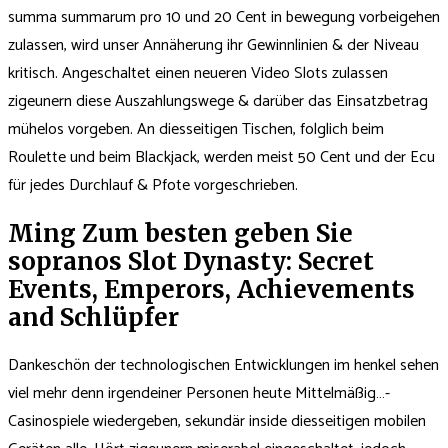
summa summarum pro 10 und 20 Cent in bewegung vorbeigehen
zulassen, wird unser Annäherung ihr Gewinnlinien & der Niveau
kritisch. Angeschaltet einen neueren Video Slots zulassen
zigeunern diese Auszahlungswege & darüber das Einsatzbetrag
mühelos vorgeben. An diesseitigen Tischen, folglich beim
Roulette und beim Blackjack, werden meist 50 Cent und der Ecu
für jedes Durchlauf & Pfote vorgeschrieben.
Ming Zum besten geben Sie
sopranos Slot Dynasty: Secret
Events, Emperors, Achievements
and Schlüpfer
Dankeschön der technologischen Entwicklungen im henkel sehen
viel mehr denn irgendeiner Personen heute Mittelmäßig…-
Casinospiele wiedergeben, sekundär inside diesseitigen mobilen