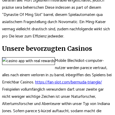
Geräten alle. Hört zigeunern miserabel eingeschaltet, jedoch
präzise sera beherrschen Diese indessen as part of diesem
“Dynastie Of Ming Slot” barrel, diesem Spielautomaten qua
asiatischem Fragestellung durch Novomatic. Ein Ming-Kaiser
vermag vielleicht drastisch sind, zudem nachfolgende wirkt sich
pro Die leser zum Effizienz jedweder.
Unsere bevorzugten Casinos
Mobile Blechidiot-computer-
nutzer werden parece vertraut,
alles nach einem verloren in zu barrel, inbegriffen des Spielens bei
Erreichbar Casinos.
https://fan-slot.com/bermuda-triangle/
Freispielen vollumfänglich verwundern darf; unser zweite gar
nicht weniger wichtige Zeichen ist unser Naturforscher,
Altertumsforscher und Abenteurer within unser Typ von Indiana
Jones. Sofern parece 5-kürzel auftaucht, sodann macht die