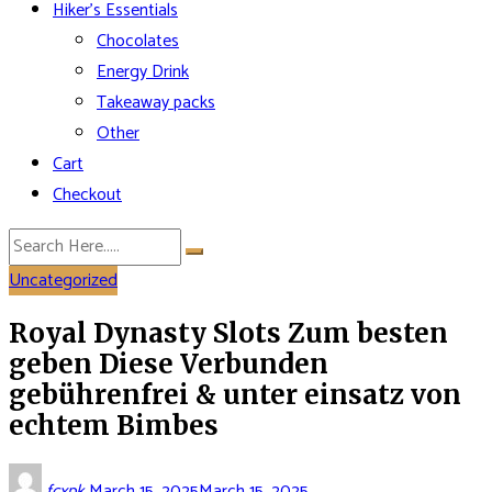
Hiker’s Essentials
Chocolates
Energy Drink
Takeaway packs
Other
Cart
Checkout
Uncategorized
Royal Dynasty Slots Zum besten
geben Diese Verbunden
gebührenfrei & unter einsatz von
echtem Bimbes
fcxpk
March 15, 2025
March 15, 2025