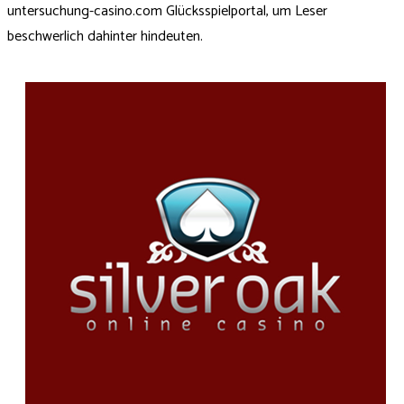
untersuchung-casino.com Glücksspielportal, um Leser
beschwerlich dahinter hindeuten.