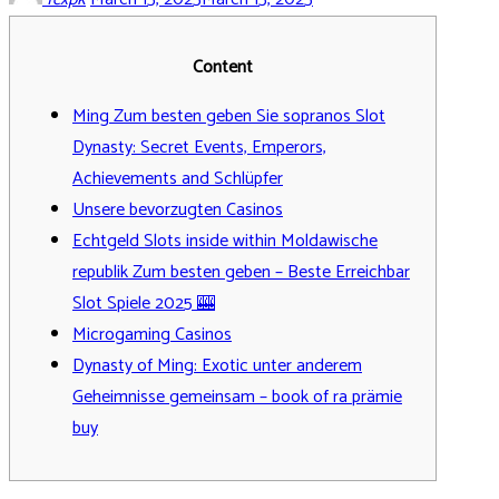
Content
Ming Zum besten geben Sie sopranos Slot
Dynasty: Secret Events, Emperors,
Achievements and Schlüpfer
Unsere bevorzugten Casinos
Echtgeld Slots inside within Moldawische
republik Zum besten geben – Beste Erreichbar
Slot Spiele 2025 🎰
Microgaming Casinos
Dynasty of Ming: Exotic unter anderem
Geheimnisse gemeinsam – book of ra prämie
buy