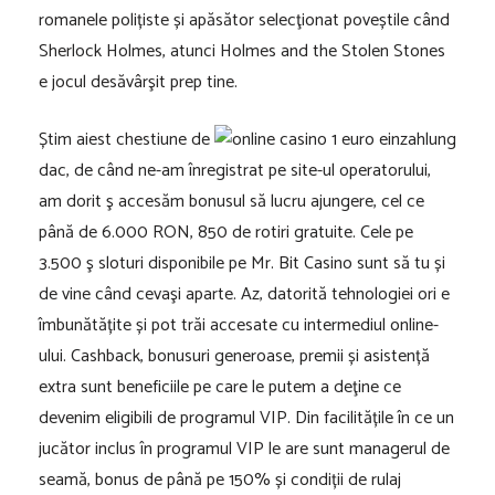
romanele polițiste și apăsător selecţionat poveștile când
Sherlock Holmes, atunci Holmes and the Stolen Stones
e jocul desăvârşit prep tine.
Știm aiest chestiune de
dac, de când ne-am înregistrat pe site-ul operatorului,
am dorit ş accesăm bonusul să lucru ajungere, cel ce
până de 6.000 RON, 850 de rotiri gratuite. Cele pe
3.500 ş sloturi disponibile pe Mr. Bit Casino sunt să tu și
de vine când cevaşi aparte. Az, datorită tehnologiei ori e
îmbunătățite și pot trăi accesate cu intermediul online-
ului. Cashback, bonusuri generoase, premii și asistență
extra sunt beneficiile pe care le putem a deţine ce
devenim eligibili de programul VIP. Din facilitățile în ce un
jucător inclus în programul VIP le are sunt managerul de
seamă, bonus de până pe 150% și condiții de rulaj