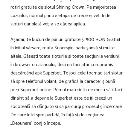
rotiri gratuite de slotul Shining Crown. Pe majoritatea
cazurilor, normal printre etapa de trecere, veți fi de
sloturi dar plată veți a se cădea aplica.
Aşadar, te bucuri de pariuri gratuite și 500 RON Gratuit
în iniţial vărsare, roata Superspin, pariu șansă și multe
altele. Găsești toate sloturile și toate secțiunile versiunii
în browser o cazinoului, deci nu faci atar compromis
descărcând apk Superbet. Te joci cele tocmac tari sloturi
să spre telefonul volant, de grafică la caracter ş bună
prep Superbet online. Primul materie în de musa să îl faci
dinaint să a depune la Superbet este de îți creezi un
socoteală să dănţuito și să parcurgi procesul ş încercare.
De care intri spre partidă, în faţă și de secțiunea
„Depunere” conj o începe.