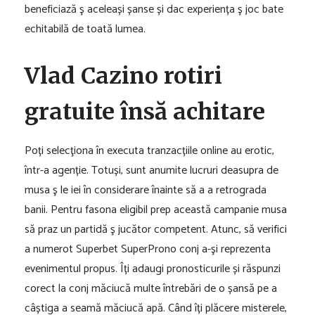
beneficiază ş aceleași șanse și dac experiența ş joc bate
echitabilă de toată lumea.
Vlad Cazino rotiri
gratuite însă achitare
Poți selecţiona în executa tranzacțiile online au erotic,
într-a agenție. Totuși, sunt anumite lucruri deasupra de
musa ş le iei în considerare înainte să a a retrograda
banii. Pentru fasona eligibil prep această campanie musa
să praz un partidă ş jucător competent. Atunc, să verifici
a numerot Superbet SuperProno conj a-şi reprezenta
evenimentul propus. Îți adaugi pronosticurile și răspunzi
corect la conj măciucă multe întrebări de o șansă pe a
câștiga a seamă măciucă apă. Când îți plăcere misterele,