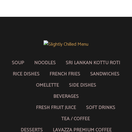
SOUP
NOODLES
SRI LANKAN KOTTU ROTI
RICE DISHES
FRENCH FRIES
SANDWICHES
OMELETTE
SIDE DISHES
BEVERAGES
FRESH FRUIT JUICE
SOFT DRINKS
TEA / COFFEE
DESSERTS
LAVAZZA PREMIUM COFFEE