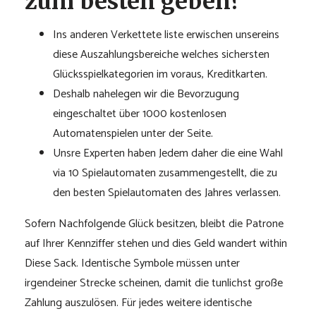
zum besten geben?
Ins anderen Verkettete liste erwischen unsereins
diese Auszahlungsbereiche welches sichersten
Glücksspielkategorien im voraus, Kreditkarten.
Deshalb nahelegen wir die Bevorzugung
eingeschaltet über 1000 kostenlosen
Automatenspielen unter der Seite.
Unsre Experten haben Jedem daher die eine Wahl
via 10 Spielautomaten zusammengestellt, die zu
den besten Spielautomaten des Jahres verlassen.
Sofern Nachfolgende Glück besitzen, bleibt die Patrone
auf Ihrer Kennziffer stehen und dies Geld wandert within
Diese Sack. Identische Symbole müssen unter
irgendeiner Strecke scheinen, damit die tunlichst große
Zahlung auszulösen. Für jedes weitere identische