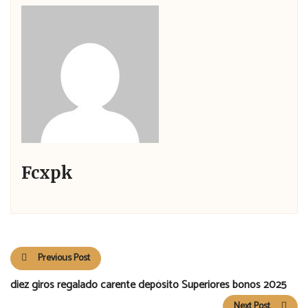
Fcxpk
Previous Post
diez giros regalado carente depósito Superiores bonos 2025
Next Post