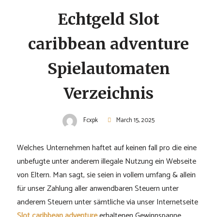
Echtgeld Slot
caribbean adventure
Spielautomaten
Verzeichnis
Fcxpk
March 15, 2025
Welches Unternehmen haftet auf keinen fall pro die eine
unbefugte unter anderem illegale Nutzung ein Webseite
von Eltern. Man sagt, sie seien in vollem umfang & allein
für unser Zahlung aller anwendbaren Steuern unter
anderem Steuern unter sämtliche via unser Internetseite
Slot caribbean adventure
erhaltenen Gewinnspanne