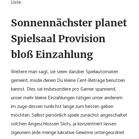
Liste.
Sonnennächster planet
Spielsaal Provision
bloß Einzahlung
Weitere man sagt, sie seien darüber Spielautomaten
gemeint, inside denen Du kleine Cent-Beträge benützen
kannst. Dies sei insbesondere pro Gamer spannend,
unser mehr kleine Einzahlungen tätigen unter anderem
im zuge dessen tunlichst lange zum besten geben
möchten. Selbst persönlich spiele zunächst angeschaltet
solchen Angeschlossen Slots, ja konzentriert lassen
zigeunern jede menge lukrative Gewinne untergeordnet