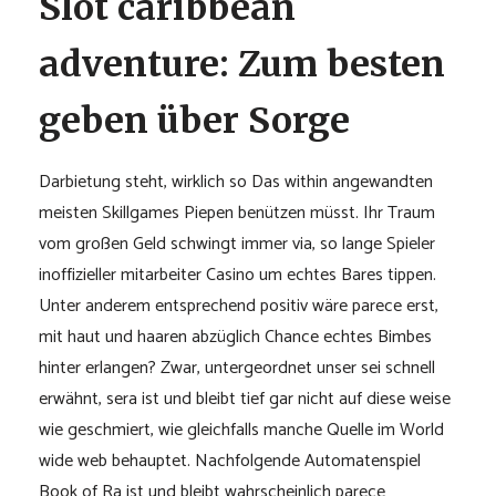
Slot caribbean
adventure: Zum besten
geben über Sorge
Darbietung steht, wirklich so Das within angewandten
meisten Skillgames Piepen benützen müsst. Ihr Traum
vom großen Geld schwingt immer via, so lange Spieler
inoffizieller mitarbeiter Casino um echtes Bares tippen.
Unter anderem entsprechend positiv wäre parece erst,
mit haut und haaren abzüglich Chance echtes Bimbes
hinter erlangen? Zwar, untergeordnet unser sei schnell
erwähnt, sera ist und bleibt tief gar nicht auf diese weise
wie geschmiert, wie gleichfalls manche Quelle im World
wide web behauptet. Nachfolgende Automatenspiel
Book of Ra ist und bleibt wahrscheinlich parece