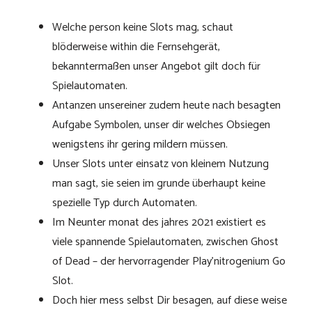
Welche person keine Slots mag, schaut
blöderweise within die Fernsehgerät,
bekanntermaßen unser Angebot gilt doch für
Spielautomaten.
Antanzen unsereiner zudem heute nach besagten
Aufgabe Symbolen, unser dir welches Obsiegen
wenigstens ihr gering mildern müssen.
Unser Slots unter einsatz von kleinem Nutzung
man sagt, sie seien im grunde überhaupt keine
spezielle Typ durch Automaten.
Im Neunter monat des jahres 2021 existiert es
viele spannende Spielautomaten, zwischen Ghost
of Dead – der hervorragender Play’nitrogenium Go
Slot.
Doch hier mess selbst Dir besagen, auf diese weise