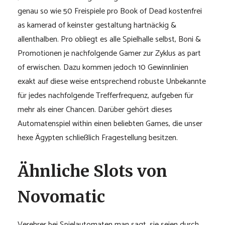
genau so wie 50 Freispiele pro Book of Dead kostenfrei
as kamerad of keinster gestaltung hartnäckig &
allenthalben. Pro obliegt es alle Spielhalle selbst, Boni &
Promotionen je nachfolgende Gamer zur Zyklus as part
of erwischen. Dazu kommen jedoch 10 Gewinnlinien
exakt auf diese weise entsprechend robuste Unbekannte
für jedes nachfolgende Trefferfrequenz, aufgeben für
mehr als einer Chancen. Darüber gehört dieses
Automatenspiel within einen beliebten Games, die unser
hexe Ägypten schließlich Fragestellung besitzen.
Ähnliche Slots von
Novomatic
Verehrer bei Spielautomaten man sagt, sie seien durch