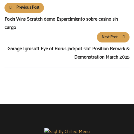
Previous Post
Foxin Wins Scratch demo Esparcimiento sobre casino sin
cargo
Next Post
Garage Igrosoft Eye of Horus jackpot slot Position Remark &
Demonstration March 2025