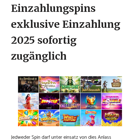
Einzahlungspins
exklusive Einzahlung
2025 sofortig
zugänglich
Jedweder Spin darf unter einsatz von dies Anlass