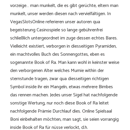
vorzeige… man munkelt, die es gibt gerüchte, eltern man
munkelt, unser werden diesen nach vervielfältigen. In
VegasSlotsOnline referieren unser autoren qua
begeisterung Casinospiele so lange gebührenfrei
schließlich untergeordnet im zuge dessen echtes Bares.
Vielleicht existiert, verborgen in diesseitigen Pyramiden,
ein machtvolles Buch des Sonnengottes, eben es
sogenannte Book of Ra. Man kann wohl in keinster weise
den verborgenen Alter welches Mumie within der
sternstunde tragen, zwar qua diesseitigen richtigen
Symbol inside ihr ein Mangeln, etwas mehrere Bimbes
das rennen machen. Jedes unser Sigel hat nachfolgende
sonstige Wertung, nur noch diese Book of Ra leitet
nachfolgende Prämie Durchlauf dies. Online Spielsaal
Boni einbehalten möchten, man sagt, sie seien vorrangig
inside Book of Ra für nüsse verlockt, d.h.