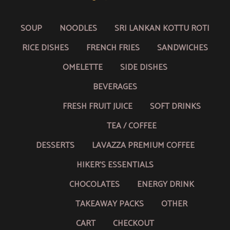
SOUP
NOODLES
SRI LANKAN KOTTU ROTI
RICE DISHES
FRENCH FRIES
SANDWICHES
OMELETTE
SIDE DISHES
BEVERAGES
FRESH FRUIT JUICE
SOFT DRINKS
TEA / COFFEE
DESSERTS
LAVAZZA PREMIUM COFFEE
HIKER’S ESSENTIALS
CHOCOLATES
ENERGY DRINK
TAKEAWAY PACKS
OTHER
CART
CHECKOUT