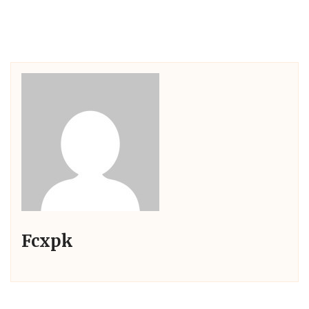
Fcxpk