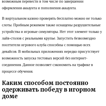
возможным перевести в том числе по завершении
оформления аккаунта и пополнения аккаунта.
В виртуальном казино проверять бесплатно можно не только
слоты. Пробным режимом также оснащены разрушительные
устройства и игровые симуляторы. Нет этот элемент только у
лайв-столов с реальными крупье. Запустить безвозмездно
посетители игрового клуба способны с помощью всех
девайсов. В мобильных приложениях нередко присутствует
возможность запуска тестовых версий без интернет-
соединения. Данное позволяет сэкономить на трафике в
процессе обучения.
Каким способом постоянно
одерживать победу в игорном
доме