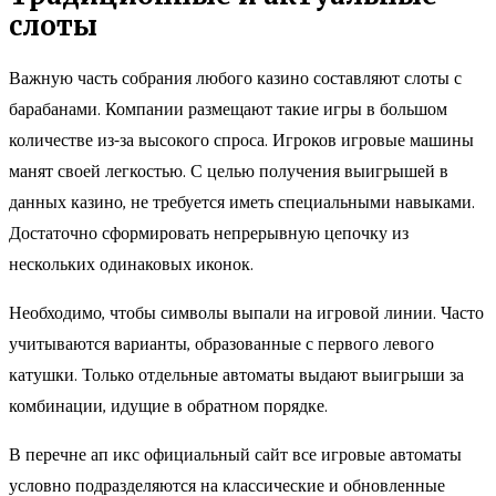
слоты
Важную часть собрания любого казино составляют слоты с
барабанами. Компании размещают такие игры в большом
количестве из-за высокого спроса. Игроков игровые машины
манят своей легкостью. С целью получения выигрышей в
данных казино, не требуется иметь специальными навыками.
Достаточно сформировать непрерывную цепочку из
нескольких одинаковых иконок.
Необходимо, чтобы символы выпали на игровой линии. Часто
учитываются варианты, образованные с первого левого
катушки. Только отдельные автоматы выдают выигрыши за
комбинации, идущие в обратном порядке.
В перечне ап икс официальный сайт все игровые автоматы
условно подразделяются на классические и обновленные