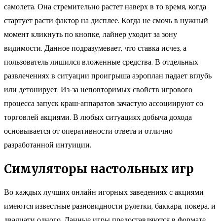
самолета. Она стремительно растет наверх в то время, когда
стартует расти фактор на дисплее. Когда не смочь в нужный
момент кликнуть по кнопке, лайнер уходит за зону
видимости. Данное подразумевает, что ставка исчез, а
пользователь лишился вложенные средства. В отдельных
развлечениях в ситуации проигрыша аэроплан падает вглубь
или детонирует. Из-за неповторимых свойств игрового
процесса запуск краш-аппаратов зачастую ассоциируют со
торговлей акциями. В любых ситуациях добыча дохода
основывается от оперативности ответа и отлично
разработанной интуиции.
Симуляторы настольных игр
Во каждых лучших онлайн игорных заведениях с акциями
имеются известные разновидности рулетки, баккара, покера, и
двадцати одного. Данные игры предоставляются в формате