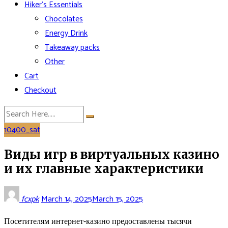
Hiker’s Essentials
Chocolates
Energy Drink
Takeaway packs
Other
Cart
Checkout
10400_sat
Виды игр в виртуальных казино
и их главные характеристики
fcxpk
March 14, 2025
March 15, 2025
Посетителям интернет-казино предоставлены тысячи