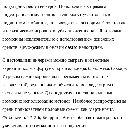
популярностью у геймеров. Подключаясь к прямым
видеотрансляциям, пользователи могут участвовать в
подлинном гэмблинге, не выходя из своего дома. Словно как
и в физических игровых клубах, вложения на лайв-столами
возможны исключительно с использованием денежных
средств. Демо-режим в онлайн casino недоступен.
С настоящими дилерами можно сыграть в известные
вариации колеса фортуны, крэпса, покера, блэкджека, баккары.
Игрокам важно хорошо знать регламенты карточных
развлечений, ведь целиком объяснить их в ходе стрима
эксперты не успеют. Для поднятия шансов на выигрыш
возможно использование методов. Наиболее распространены
среди пользователей подобные схемы, как Мартингейл,
Фибоначчи, 1-3-2-6, Биарриц. Эти не обещают выигрыш, но
увеличивают возможность его получения.