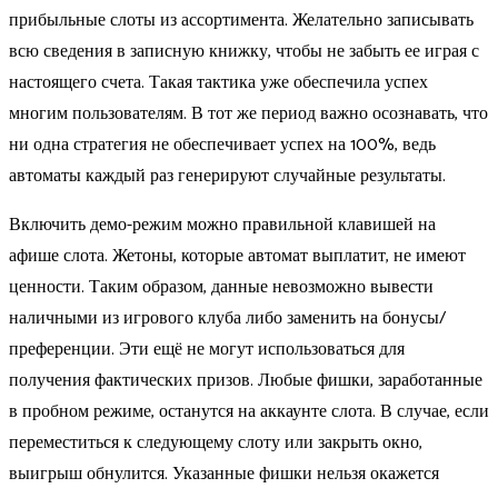
прибыльные слоты из ассортимента. Желательно записывать
всю сведения в записную книжку, чтобы не забыть ее играя с
настоящего счета. Такая тактика уже обеспечила успех
многим пользователям. В тот же период важно осознавать, что
ни одна стратегия не обеспечивает успех на 100%, ведь
автоматы каждый раз генерируют случайные результаты.
Включить демо-режим можно правильной клавишей на
афише слота. Жетоны, которые автомат выплатит, не имеют
ценности. Таким образом, данные невозможно вывести
наличными из игрового клуба либо заменить на бонусы/
преференции. Эти ещё не могут использоваться для
получения фактических призов. Любые фишки, заработанные
в пробном режиме, останутся на аккаунте слота. В случае, если
переместиться к следующему слоту или закрыть окно,
выигрыш обнулится. Указанные фишки нельзя окажется