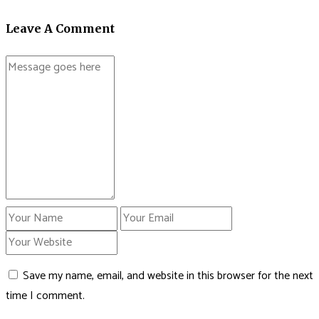
Leave A Comment
Save my name, email, and website in this browser for the next
time I comment.