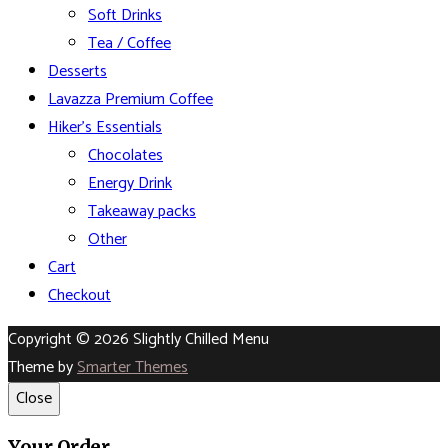
Soft Drinks
Tea / Coffee
Desserts
Lavazza Premium Coffee
Hiker’s Essentials
Chocolates
Energy Drink
Takeaway packs
Other
Cart
Checkout
Copyright © 2026 Slightly Chilled Menu
Theme by
Smarter Themes
Close
Your Order