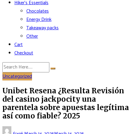
Hiker’s Essentials
Chocolates
Energy Drink
Takeaway packs
Other
Cart
Checkout
Uncategorized
Unibet Resena ¿Resulta Revisión
del casino jackpocity una
parentela sobre apuestas legítima
así­ como fiable? 2025
fcxpk
March 14, 2025
March 14, 2025