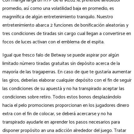
Con manga larga un RTP de el 96,62%, preferible alrededor
promedio, así­ como una volatilidad baja en promedio, es
magnnífica de algún entretenimiento tranquilo. Nuestro
entretenimiento abarca 2 funciones de bonificación aleatorias y
tres condiciones de tiradas sin cargo cual llegan a convertirse en
focos de luces activan con el emblema de el espita.
Igual que fresco falo de Betway se puede aspirar por algún
limitado número tiradas gratuitas sin depósito acerca de la
mayorí­a de las tragaperras. En caso de que te gustaría aumentar
las giros, deberías elaborar cualquier depósito con el fin de seguir
las condiciones de su apuestà y no ha transpirado aceptar las
condiciones sobre retiro. Todos estos bonos desplazándolo
hacia el pelo promociones proporcionan en los jugadores dinero
extra con el fin de colocar, se deberá acercarse y no ha
transpirado ayudarle en aprender los pasos necesarios para
disponer propósito an una adicción alrededor del juego. Tratar