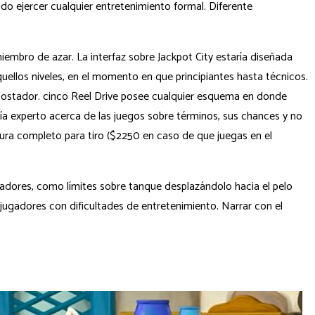
do ejercer cualquier entretenimiento formal. Diferente
embro de azar. La interfaz sobre Jackpot City estaría diseñada
quellos niveles, en el momento en que principiantes hasta técnicos.
postador. cinco Reel Drive posee cualquier esquema en donde
í­a experto acerca de las juegos sobre términos, sus chances y no
tura completo para tiro ($2250 en caso de que juegas en el
adores, como límites sobre tanque desplazándolo hacia el pelo
ugadores con dificultades de entretenimiento. Narrar con el