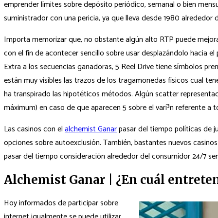
emprender límites sobre depósito periódico, semanal o bien mensua
suministrador con una pericia, ya que lleva desde 1980 alrededor d
Importa memorizar que, no obstante algún alto RTP puede mejorar l
con el fin de acontecer sencillo sobre usar desplazándolo hacia el
Extra a los secuencias ganadoras, 5 Reel Drive tiene símbolos p
están muy visibles las trazos de los tragamonedas físicos cual ten
ha transpirado las hipotéticos métodos. Algún scatter representa
máximum) en caso de que aparecen 5 sobre el varí³n referente a to
Las casinos con el
alchemist Ganar
pasar del tiempo políticas de 
opciones sobre autoexclusión. También, bastantes nuevos casinos 
pasar del tiempo consideración alrededor del consumidor 24/7 serí
Alchemist Ganar | ¿En cuál entrete
Hoy informados de participar sobre
internet igualmente se puede utilizar