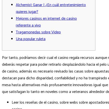
Alchemist Ganar | ¿En cuál entretenimiento
quieres jugar?
Mejores casinos en internet de casino
referente a vivo
Tragamonedas sobre Video
Una popular ruleta
Por tanto, podrí­amos decir cual el casino regala recursos aunque 
deberás respetar para poder retirarlo desplazándolo hacia el pelo u
de casino, además es necesario revisado las casas sobre apuestas
destacan para dicho disparidad, confiabilidad y no ha transpirad
mesa hasta alternativas más profusamente innovadoras igual que ju
que satisfagan lo tanto en noveles como a veteranos alrededor de
Leer los reseñas de el casino, sobre webs sobre apostadore