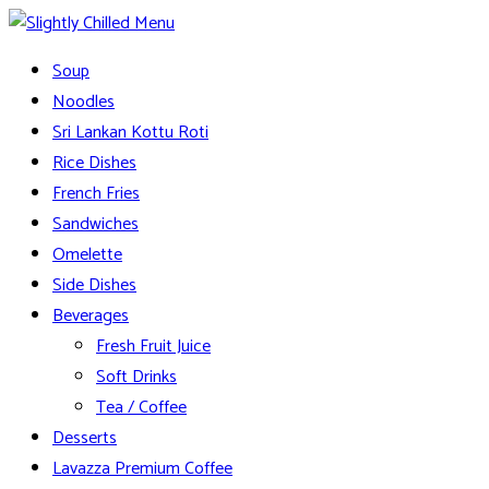
Skip
to
Slightly Chilled Menu
Soup
content
Noodles
Sri Lankan Kottu Roti
Rice Dishes
French Fries
Sandwiches
Omelette
Side Dishes
Beverages
Fresh Fruit Juice
Soft Drinks
Tea / Coffee
Desserts
Lavazza Premium Coffee