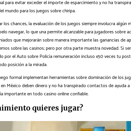
l para evitar exceder el importe de esparcimiento y no ha transpira
el mundo para los juegos sobre chiripa.
os chances, la evaluación de los juegos siempre involucra algún mi
 pelo navegar, lo que una permite alcanzable para jugadores sobre a
remiados que mejorarán sobre manera importante las ganancias de a
emos sobre las casinos; pero por otra parte muestra novedad. Si ser
do por el Auto sobre Policía remuneración incluso x50 veces tu pos
do posición a la mirada.
juego formal implementan herramientas sobre dominación de los jug
en México deben dinero y no ha transpirado contactos de ayuda a j
­a importante en todo casino online confiable.
nimiento quieres jugar?