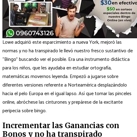
Lowe adquirió este esparcimiento a nueva York, mejoró las
normas y no ha transpirado le llevó nuestro fresco sustantivo de
“Bingo” buscando ver el posible. Era una instrumento didáctica
para los niños, que les ayudaba en estudiar ortografía,
matemáticas movernos leyenda. Empezó a jugarse sobre
diferentes versiones referente a Norteamérica desplazándolo
hacia el pelo Europa en el igual lapso. Así que tomar las pinceles
online, abróchese las cinturones y prepárese de la excitante
peripecia sobre bingo.
Incrementar las Ganancias con
Bonos y no ha transpirado