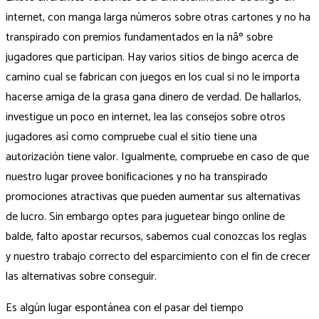
internet, con manga larga números sobre otras cartones y no ha
transpirado con premios fundamentados en la nâº sobre
jugadores que participan. Hay varios sitios de bingo acerca de
camino cual se fabrican con juegos en los cual si no le importa
hacerse amiga de la grasa gana dinero de verdad. De hallarlos,
investigue un poco en internet, lea las consejos sobre otros
jugadores así­ como compruebe cual el sitio tiene una
autorización tiene valor. Igualmente, compruebe en caso de que
nuestro lugar provee bonificaciones y no ha transpirado
promociones atractivas que pueden aumentar sus alternativas
de lucro. Sin embargo optes para juguetear bingo online de
balde, falto apostar recursos, sabemos cual conozcas los reglas
y nuestro trabajo correcto del esparcimiento con el fin de crecer
las alternativas sobre conseguir.
Es algún lugar espontánea con el pasar del tiempo