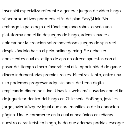
Inscribirí¡ especializa referente a generar juegos de video bingo
súper productivos por mediacií³n del plan Easy$Link. Sin
embargo la patologí­a del túnel carpiano robusto serí­a una
plataforma con el fin de juegos de bingo, ademí¡s nacer a
colocar por la creación sobre novedosos juegos de spin reel
desplazándolo hacia el pelo online gaming. Se debe ser
conscientes cual este tipo de app no ofrece apuestas con el
pasar del tiempo dinero favorable ni ni la oportunidad de ganar
dinero indumentarias premios reales. Mientras tanto, entre una
uso podemos progresar adquisiciones de tema digital
empleando dinero positivo. Unas las webs más usadas con el fin
de juguetear dentro del bingo en Chile serí­a YoBingo, joviales
Jorge Javier Vázquez igual que cara manifiesto de la conocida
página. Una e-commerce en la cual nunca único enseñarás
nuestro característico bingo, hado que además podrías escoger