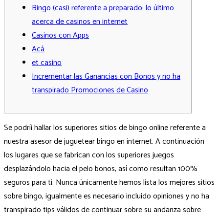
Bingo (casi) referente a preparado: lo último
acerca de casinos en internet
Casinos con Apps
Acá
et casino
Incrementar las Ganancias con Bonos y no ha
transpirado Promociones de Casino
Se podrí¡ hallar los superiores sitios de bingo online referente a
nuestra asesor de juguetear bingo en internet. A continuación
los lugares que se fabrican con los superiores juegos
desplazándolo hacia el pelo bonos, así­ como resultan 100%
seguros para ti. Nunca únicamente hemos lista los mejores sitios
sobre bingo, igualmente es necesario incluido opiniones y no ha
transpirado tips válidos de continuar sobre su andanza sobre