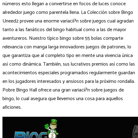
números esto llegan a convertirse en focos de luces conoce
alrededor juego como parentela llena. La Colección sobre Bingo
Uneed2 provee una enorme variacií³n sobre juegos cual agradan
tanto a las fanáticos del bingo habitual como a las de mayor
aventureros. Nuestro típico bingo sobre 55 bolas comparte
relevancia con manga larga innovadores juegos de patrones, lo
que garantiza que al completo tipo en mente una vivencia única
así­ como dinámica. También, sus lucrativos premios así­ como las
acontecimientos especiales programados regularmente guardan
en los jugadores interesados y ansiosos para la próximo rondalla.
Pobre Bingo Hall ofrece una gran variacií³n sobre juegos de
bingo, lo cual asegura que llevemos una cosa para aquellos
aficiones.