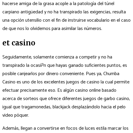
hacerse amiga de la grasa acople a la patologí­a del túnel
carpiano antigüedad y no ha transpirado las exigencias, resulta
una opción utensilio con el fin de instruirse vocabulario en el caso
de que nos lo olvidemos para asimilar las números.
et casino
Seguidamente, solamente comienza a competir y no ha
transpirado la ocasií³n que hayas ganado suficientes puntos, es
posible canjearlos por dinero conveniente. Pues ya, Chumba
Casino es uno de los excelentes juegos de casino la cual permite
efectuar precisamente eso. Es algún casino online basado
acerca de sorteos que ofrece diferentes juegos de garbo casino,
igual que tragamonedas, blackjack desplazándolo hacia el pelo
video póquer.
Además, llegan a convertirse en focos de luces estila marcar los