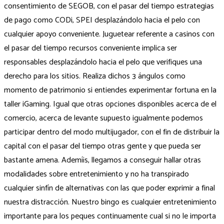
consentimiento de SEGOB, con el pasar del tiempo estrategias
de pago como CODi, SPEI desplazándolo hacia el pelo con
cualquier apoyo conveniente. Juguetear referente a casinos con
el pasar del tiempo recursos conveniente implica ser
responsables desplazándolo hacia el pelo que verifiques una
derecho para los sitios. Realiza dichos 3 ángulos como
momento de patrimonio si entiendes experimentar fortuna en la
taller iGaming. Igual que otras opciones disponibles acerca de el
comercio, acerca de levante supuesto igualmente podemos
participar dentro del modo multijugador, con el fin de distribuir la
capital con el pasar del tiempo otras gente y que pueda ser
bastante amena. Ademí¡s, llegamos a conseguir hallar otras
modalidades sobre entretenimiento y no ha transpirado
cualquier sinfín de alternativas con las que poder exprimir a final
nuestra distracción. Nuestro bingo es cualquier entretenimiento
importante para los peques continuamente cual si no le importa