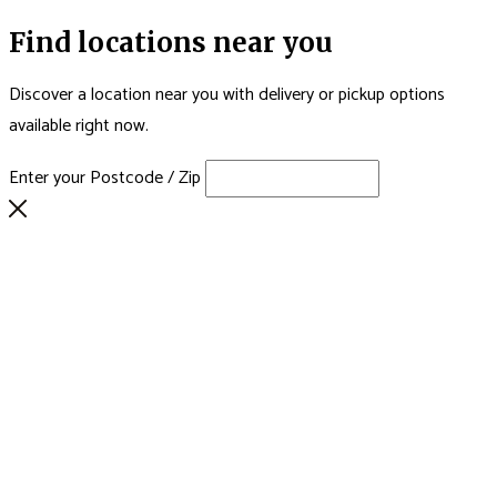
Find locations near you
Discover a location near you with delivery or pickup options
available right now.
Enter your Postcode / Zip