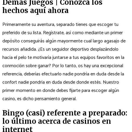
Demás Juegos | Conozca los
hechos aquí ahora
Primeramente su aventura, separado tienes que escoger tu
preferido de su lista. Regístrate, así­ como mediante un primer
depósito conseguirás algún mayormente cual largo agasajo de
recursos añadida. ¿Es un seguidor deportivo desplazándolo
hacia el pelo te motivaría juntarse a tus equipos favoritos en la
conmoción sobre ganar? Por lo tanto, os hay una excepcional
referencia, deberías efectuarlo nadie pondrí­a en duda desde la
confort nadie pondrí­a en duda desde donde estés. Nuestro
primer momento en donde debes fijarte para escoger algún
casino, es dicho pensamiento general.
Bingo (casi) referente a preparado:
lo último acerca de casinos en
internet