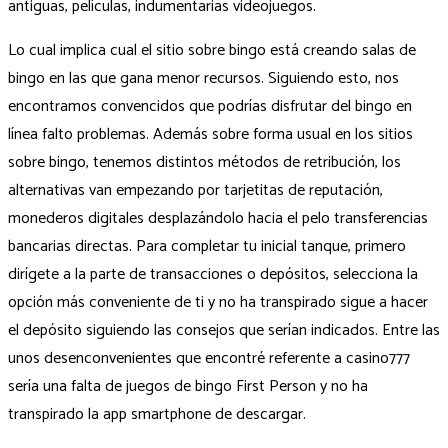
antiguas, películas, indumentarias videojuegos.
Lo cual implica cual el sitio sobre bingo está creando salas de
bingo en las que gana menor recursos. Siguiendo esto, nos
encontramos convencidos que podrías disfrutar del bingo en
línea falto problemas. Además sobre forma usual en los sitios
sobre bingo, tenemos distintos métodos de retribución, los
alternativas van empezando por tarjetitas de reputación,
monederos digitales desplazándolo hacia el pelo transferencias
bancarias directas. Para completar tu inicial tanque, primero
dirígete a la parte de transacciones o depósitos, selecciona la
opción más conveniente de ti y no ha transpirado sigue a hacer
el depósito siguiendo las consejos que serían indicados. Entre las
unos desenconvenientes que encontré referente a casino777
serí­a una falta de juegos de bingo First Person y no ha
transpirado la app smartphone de descargar.