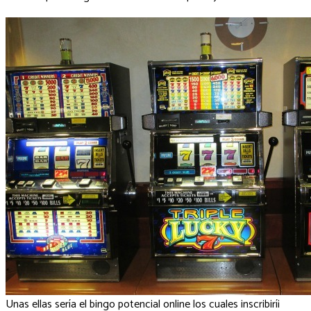
Unas ellas serí­a el bingo potencial online los cuales inscribirí¡