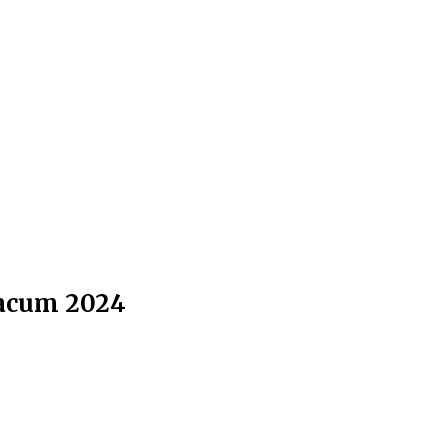
e acum 2024