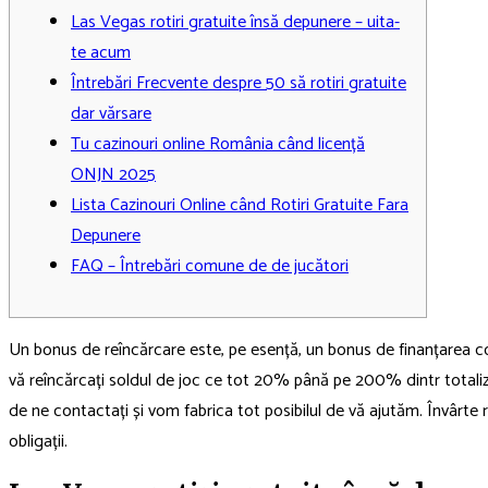
Las Vegas rotiri gratuite însă depunere – uita-
te acum
Întrebări Frecvente despre 50 să rotiri gratuite
dar vărsare
Tu cazinouri online România când licență
ONJN 2025
Lista Cazinouri Online când Rotiri Gratuite Fara
Depunere
FAQ – Întrebări comune de de jucători
Un bonus de reîncărcare este, pe esență, un bonus de finanțarea co
vă reîncărcați soldul de joc ce tot 20% până pe 200% dintr totaliz de
de ne contactați și vom fabrica tot posibilul de vă ajutăm.
Învârte 
obligații.