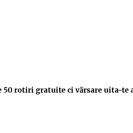
50 rotiri gratuite ci vărsare uita-t