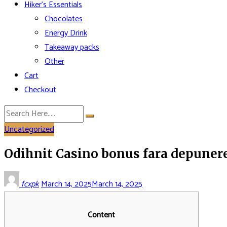
Hiker’s Essentials
Chocolates
Energy Drink
Takeaway packs
Other
Cart
Checkout
Uncategorized
Odihnit Casino bonus fara depunere 
fcxpk
March 14, 2025
March 14, 2025
Content