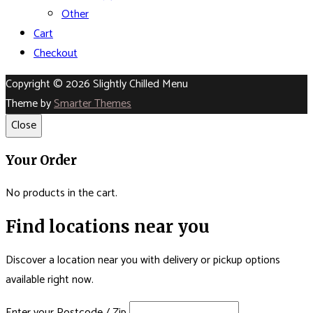
Other
Cart
Checkout
Copyright © 2026 Slightly Chilled Menu
Theme by
Smarter Themes
Close
Your Order
No products in the cart.
Find locations near you
Discover a location near you with delivery or pickup options
available right now.
Enter your Postcode / Zip