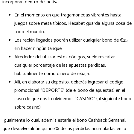
incorporan dentro del activa.
En el momento en que tragamonedas vibrantes hasta
juegos sobre mesa típicos, Hexabet guarda alguna cosa de
todo el mundo.
Los recién llegados podrán utilizar cualquier bono de €25
sin hacer ningún tanque.
Alrededor del utilizar estos códigos, suele rescatar
cualquier porcentaje de las apuestas perdidas,
habitualmente como dinero de rebaja.
Allí, en elaborar su depósito, deberás ingresar el código
promocional “DEPORTE” (de el bono de apuestas) en el
caso de que nos lo olvidemos “CASINO” (al siguiente bono
sobre casino).
Igualmente lo cual, ademí¡s estaría el bono Cashback Semanal,
que devuelve algún quince% de las pérdidas acumuladas en lo