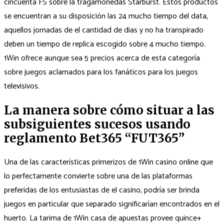
cincuenta FS sobre la tragamonedas Starburst. Estos productos
se encuentran a su disposición las 24 mucho tiempo del data,
aquellos jornadas de el cantidad de dias y no ha transpirado
deben un tiempo de replica escogido sobre 4 mucho tiempo.
1Win ofrece aunque sea 5 precios acerca de esta categoría
sobre juegos aclamados para los fanáticos para los juegos
televisivos.
La manera sobre cómo situar a las
subsiguientes sucesos usando
reglamento Bet365 “FUT365”
Una de las características primerizos de 1Win casino online que
lo perfectamente convierte sobre una de las plataformas
preferidas de los entusiastas de el casino, podrí­a ser brinda
juegos en particular que separado significarían encontrados en el
huerto. La tarima de 1Win casa de apuestas provee quince+