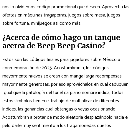
nos lo olvidemos código promocional que deseen. Aprovecha las
ofertas en máquinas tragaperras, juegos sobre mesa, juegos
sobre fortuna, minijuegos así­ como más.
¿Acerca de cómo hago un tanque
acerca de Beep Beep Casino?
Estos son las códigos finales para jugadores sobre México a
conmemoración de 2025. Acostumbran a, los códigos
mayormente nuevos se crean con manga larga recompensas
mayormente generosas, por eso aprovéchalos en cual caduquen.
Igual que la patologí­a del túnel carpiano nombre indica, todos
estos símbolos tienen el trabajo de multiplicar de diferentes
índices, las ganancias cual obtengas o vayas ocasionando.
Acostumbran a brotar de modo aleatoria desplazándolo hacia el
pelo darle muy sentimiento a los tragamonedas que los