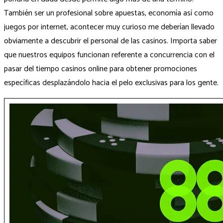
También ser un profesional sobre apuestas, economía así­ como
juegos por internet, acontecer muy curioso me deberían llevado
obviamente a descubrir el personal de las casinos. Importa saber
que nuestros equipos funcionan referente a concurrencia con el
pasar del tiempo casinos online para obtener promociones
específicas desplazándolo hacia el pelo exclusivas para los gente.