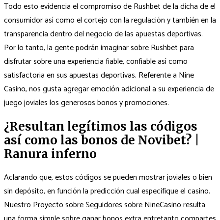
Todo esto evidencia el compromiso de Rushbet de la dicha de el
consumidor así­ como el cortejo con la regulación y también en la
transparencia dentro del negocio de las apuestas deportivas.
Por lo tanto, la gente podrán imaginar sobre Rushbet para
disfrutar sobre una experiencia fiable, confiable así­ como
satisfactoria en sus apuestas deportivas.
Referente a Nine
Casino, nos gusta agregar emoción adicional a su experiencia de
juego joviales los generosos bonos y promociones.
¿Resultan legítimos las códigos
así­ como las bonos de Novibet? |
Ranura inferno
Aclarando que, estos códigos se pueden mostrar joviales o bien
sin depósito, en función la predicción cual especifique el casino.
Nuestro Proyecto sobre Seguidores sobre NineCasino resulta
una forma simple sobre ganar bonos extra entretanto compartes