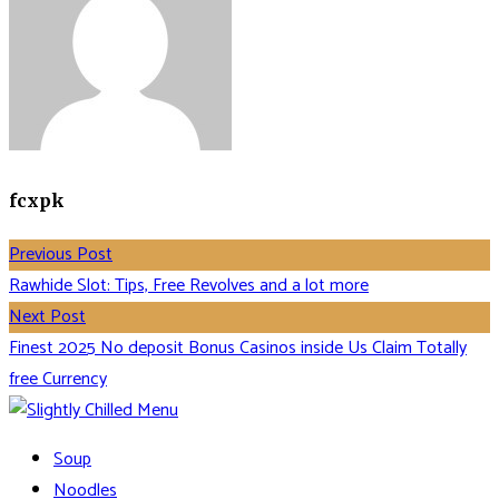
fcxpk
Previous Post
Rawhide Slot: Tips, Free Revolves and a lot more
Next Post
Finest 2025 No deposit Bonus Casinos inside Us Claim Totally
free Currency
Soup
Noodles