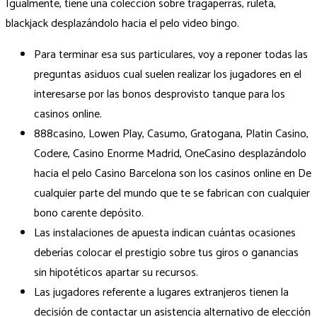
Igualmente, tiene una colección sobre tragaperras, ruleta,
blackjack desplazándolo hacia el pelo video bingo.
Para terminar esa sus particulares, voy a reponer todas las
preguntas asiduos cual suelen realizar los jugadores en el
interesarse por las bonos desprovisto tanque para los
casinos online.
888casino, Lowen Play, Casumo, Gratogana, Platin Casino,
Codere, Casino Enorme Madrid, OneCasino desplazándolo
hacia el pelo Casino Barcelona son los casinos online en De
cualquier parte del mundo que te se fabrican con cualquier
bono carente depósito.
Las instalaciones de apuesta indican cuántas ocasiones
deberías colocar el prestigio sobre tus giros o ganancias
sin hipotéticos apartar su recursos.
Las jugadores referente a lugares extranjeros tienen la
decisión de contactar un asistencia alternativo de elección