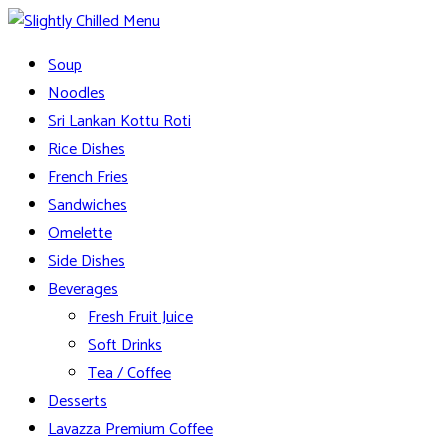
Skip
to
Slightly Chilled Menu
Soup
content
Noodles
Sri Lankan Kottu Roti
Rice Dishes
French Fries
Sandwiches
Omelette
Side Dishes
Beverages
Fresh Fruit Juice
Soft Drinks
Tea / Coffee
Desserts
Lavazza Premium Coffee