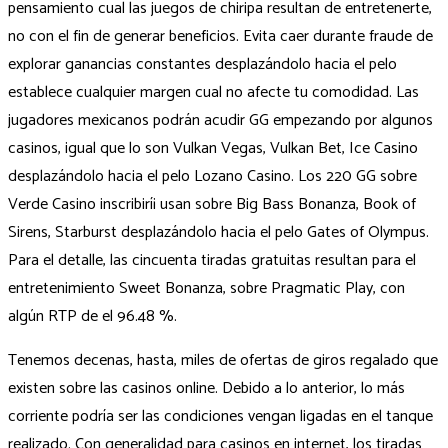
pensamiento cual las juegos de chiripa resultan de entretenerte,
no con el fin de generar beneficios. Evita caer durante fraude de
explorar ganancias constantes desplazándolo hacia el pelo
establece cualquier margen cual no afecte tu comodidad. Las
jugadores mexicanos podrán acudir GG empezando por algunos
casinos, igual que lo son Vulkan Vegas, Vulkan Bet, Ice Casino
desplazándolo hacia el pelo Lozano Casino. Los 220 GG sobre
Verde Casino inscribirí¡ usan sobre Big Bass Bonanza, Book of
Sirens, Starburst desplazándolo hacia el pelo Gates of Olympus.
Para el detalle, las cincuenta tiradas gratuitas resultan para el
entretenimiento Sweet Bonanza, sobre Pragmatic Play, con
algún RTP de el 96.48 %.
Tenemos decenas, hasta, miles de ofertas de giros regalado que
existen sobre las casinos online. Debido a lo anterior, lo más
corriente podrí­a ser las condiciones vengan ligadas en el tanque
realizado. Con generalidad para casinos en internet, los tiradas