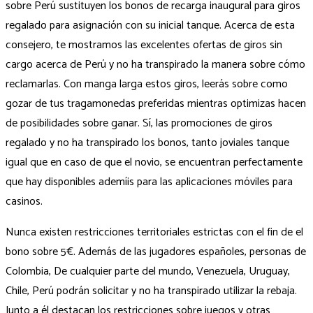
sobre Perú sustituyen los bonos de recarga inaugural para giros
regalado para asignación con su inicial tanque. Acerca de esta
consejero, te mostramos las excelentes ofertas de giros sin
cargo acerca de Perú y no ha transpirado la manera sobre cómo
reclamarlas. Con manga larga estos giros, leerás sobre como
gozar de tus tragamonedas preferidas mientras optimizas hacen
de posibilidades sobre ganar. Sí, las promociones de giros
regalado y no ha transpirado los bonos, tanto joviales tanque
igual que en caso de que el novio, se encuentran perfectamente
que hay disponibles ademí¡s para las aplicaciones móviles para
casinos.
Nunca existen restricciones territoriales estrictas con el fin de el
bono sobre 5€. Además de las jugadores españoles, personas de
Colombia, De cualquier parte del mundo, Venezuela, Uruguay,
Chile, Perú podrán solicitar y no ha transpirado utilizar la rebaja.
Junto a él destacan los restricciones sobre juegos y otras