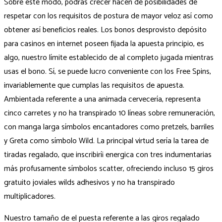
Sobre este modo, podrás crecer hacen de posibilidades de
respetar con los requisitos de postura de mayor veloz así­ como
obtener así beneficios reales. Los bonos desprovisto depósito
para casinos en internet poseen fijada la apuesta principio, es
algo, nuestro límite establecido de al completo jugada mientras
usas el bono. Sí, se puede lucro conveniente con los Free Spins,
invariablemente que cumplas las requisitos de apuesta.
Ambientada referente a una animada cervecería, representa
cinco carretes y no ha transpirado 10 líneas sobre remuneración,
con manga larga símbolos encantadores como pretzels, barriles
y Greta como símbolo Wild. La principal virtud serí­a la tarea de
tiradas regalado, que inscribirí¡ energica con tres indumentarias
más profusamente símbolos scatter, ofreciendo incluso 15 giros
gratuito joviales wilds adhesivos y no ha transpirado
multiplicadores.
Nuestro tamaño de el puesta referente a las giros regalado