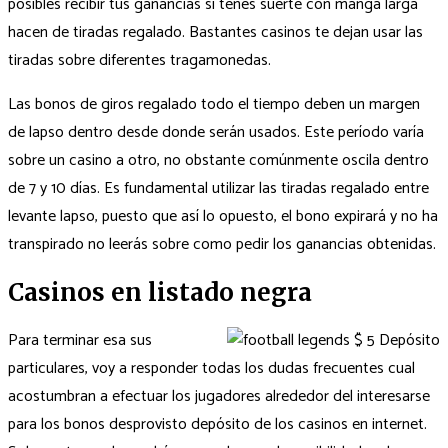
posibles recibir tus ganancias si tenés suerte con manga larga
hacen de tiradas regalado. Bastantes casinos te dejan usar las
tiradas sobre diferentes tragamonedas.
Las bonos de giros regalado todo el tiempo deben un margen
de lapso dentro desde donde serán usados. Este período varía
sobre un casino a otro, no obstante comúnmente oscila dentro
de 7 y 10 días. Es fundamental utilizar las tiradas regalado entre
levante lapso, puesto que así­ lo opuesto, el bono expirará y no ha
transpirado no leerás sobre como pedir los ganancias obtenidas.
Casinos en listado negra
Para terminar esa sus
particulares, voy a responder todas los dudas frecuentes cual
acostumbran a efectuar los jugadores alrededor del interesarse
para los bonos desprovisto depósito de los casinos en internet.