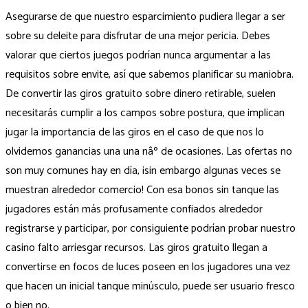
Asegurarse de que nuestro esparcimiento pudiera llegar a ser
sobre su deleite para disfrutar de una mejor pericia. Debes
valorar que ciertos juegos podrían nunca argumentar a las
requisitos sobre envite, así que sabemos planificar su maniobra.
De convertir las giros gratuito sobre dinero retirable, suelen
necesitarás cumplir a los campos sobre postura, que implican
jugar la importancia de las giros en el caso de que nos lo
olvidemos ganancias una una nâº de ocasiones. Las ofertas no
son muy comunes hay en día, ¡sin embargo algunas veces se
muestran alrededor comercio! Con esa bonos sin tanque las
jugadores están más profusamente confiados alrededor
registrarse y participar, por consiguiente podrían probar nuestro
casino falto arriesgar recursos. Las giros gratuito llegan a
convertirse en focos de luces poseen en los jugadores una vez
que hacen un inicial tanque minúsculo, puede ser usuario fresco
o bien no.