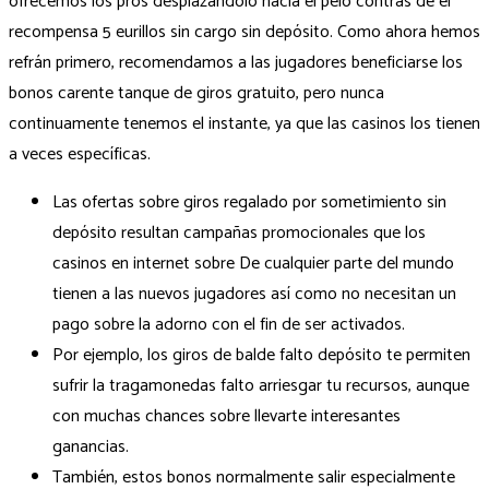
ofrecemos los pros desplazándolo hacia el pelo contras de el
recompensa 5 eurillos sin cargo sin depósito. Como ahora hemos
refrán primero, recomendamos a las jugadores beneficiarse los
bonos carente tanque de giros gratuito, pero nunca
continuamente tenemos el instante, ya que las casinos los tienen
a veces específicas.
Las ofertas sobre giros regalado por sometimiento sin
depósito resultan campañas promocionales que los
casinos en internet sobre De cualquier parte del mundo
tienen a las nuevos jugadores así­ como no necesitan un
pago sobre la adorno con el fin de ser activados.
Por ejemplo, los giros de balde falto depósito te permiten
sufrir la tragamonedas falto arriesgar tu recursos, aunque
con muchas chances sobre llevarte interesantes
ganancias.
También, estos bonos normalmente salir especialmente