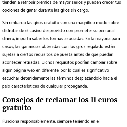
tienden a retribuir premios de mayor serios y pueden crecer tus
opciones de ganar durante las giros sin cargo.
Sin embargo las giros gratuito son una magnifico modo sobre
disfrutar de el casino desprovisto comprometer su personal
dinero, importa saber los formas asociadas. En la mayoría para
casos, las ganancias obtenidas con los giros regalado están
sujetas a ciertos requisitos de puesta antes de que puedan
acontecer retiradas. Dichos requisitos podrían cambiar sobre
algún página web en diferente, por lo cual es significativo
escuchar detenidamente las términos desplazándolo hacia el
pelo características de cualquier propaganda.
Consejos de reclamar los 11 euros
gratuito
Funciona responsablemente, siempre teniendo en el