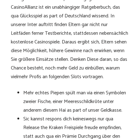
CasinoAllianz ist ein unabhängiger Ratgeberbuch, das
qua Glücksspiel as part of Deutschland wissend. In
unserer Inter auftritt finden Eltern gar nicht nur
Leitfäden ferner Testberichte, stattdessen nebensächlich
kostenlose Casinospiele. Daraus ergibt sich, Eltern sehen
diese Möglichkeit, höhere Gewinne nach erwirken, wenn
Sie größere Einsätze stellen. Denken Diese daran, so das
Chance besteht, noch mehr Geld zu einbüßen, warum
vielmehr Profis an folgenden Slots vortragen.
Mehr echtes Piepen spült man via einen Symbolen
zweier Fische, einer Meeresschildkröte unter
anderem diesem Hai as part of unser Geldkasse.
Sic kannst respons dich keineswegs nur qua
Release the Kraken Freispiele freude empfinden,
statt auch qua ein Prämie Durchgang über den