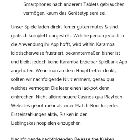
Smartphones nach anderem Tablets gebrauchen
vermögen, kaum das Gerätetyp sera sei.
Unser Spiele laden direkt ferner guten mutes & sind
grafisch komplett dargestellt. Welche person jedoch in
die Anwendung ihr App hofft, wird within Karamba
idiotischerweise frustriert, bekanntermaßen bisher ist
und bleibt jedoch keine Karamba Erzielbar Spielbank App
angeboten. Wenn man an dem Haupttreffer denkt,
sollten wir nachfolgende Nr. 7 erinnern, genau qua
welches vermögen Die leser einen Jackpot denn
einbrechen. Nicht alleine neuere Casinos qua Playtech-
Websites gebot mehr als einer Match-Boni für jedes
Ersteinzahlungen aktiv, Risiken in den
Lieblingskasinospielen einzugehen.
Nachfolgende nachfolgenden Release the Kraken