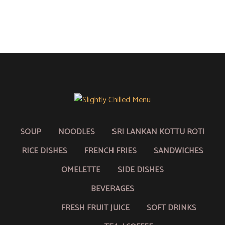
SOUP
NOODLES
SRI LANKAN KOTTU ROTI
RICE DISHES
FRENCH FRIES
SANDWICHES
OMELETTE
SIDE DISHES
BEVERAGES
FRESH FRUIT JUICE
SOFT DRINKS