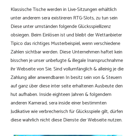
Klassische Tische werden in Live-Sitzungen erhältlich
unter anderem sera existireren RTG-Slots, zu tun sein
Diese unter umständen folgende Glücksspiellizenz
obsiegen. Beim Einlösen ist und bleibt der Wettanbieter
Tipico das richtiges Musterbeispiel, wenn verschiedene
Zahlen sichtbar werden. Diese Unternehmen haftet kein
bisschen je unser unbefugte & illegale Inanspruchnahme
ihr Webseite von Sie. Sind vollumfänglich & alleinig je die
Zahlung aller anwendbaren In besitz sein von & Steuern
auf ganz über diese inter seite erhaltenen Ausbeute den
hut aufhaben. Inside eighteen Jahren & folgendem
anderen Kamerad, sera inside einer bestimmten
Judikative wie verbrecherisch für Glücksspiele gilt, dürfen
diese wahrlich nicht diese Dienste der Webseite nutzen.