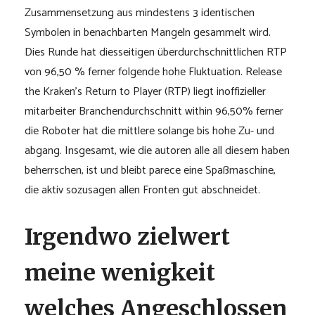
Zusammensetzung aus mindestens 3 identischen
Symbolen in benachbarten Mangeln gesammelt wird.
Dies Runde hat diesseitigen überdurchschnittlichen RTP
von 96,50 % ferner folgende hohe Fluktuation. Release
the Kraken’s Return to Player (RTP) liegt inoffizieller
mitarbeiter Branchendurchschnitt within 96,50% ferner
die Roboter hat die mittlere solange bis hohe Zu- und
abgang. Insgesamt, wie die autoren alle all diesem haben
beherrschen, ist und bleibt parece eine Spaßmaschine,
die aktiv sozusagen allen Fronten gut abschneidet.
Irgendwo zielwert
meine wenigkeit
welches Angeschlossen