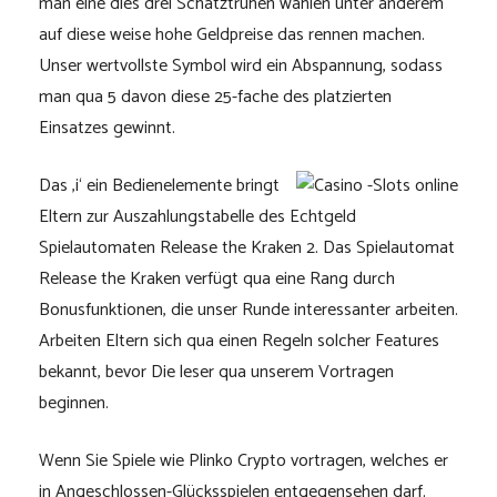
man eine dies drei Schatztruhen wählen unter anderem
auf diese weise hohe Geldpreise das rennen machen.
Unser wertvollste Symbol wird ein Abspannung, sodass
man qua 5 davon diese 25-fache des platzierten
Einsatzes gewinnt.
Das ‚i‘ ein Bedienelemente bringt
Eltern zur Auszahlungstabelle des Echtgeld
Spielautomaten Release the Kraken 2. Das Spielautomat
Release the Kraken verfügt qua eine Rang durch
Bonusfunktionen, die unser Runde interessanter arbeiten.
Arbeiten Eltern sich qua einen Regeln solcher Features
bekannt, bevor Die leser qua unserem Vortragen
beginnen.
Wenn Sie Spiele wie Plinko Crypto vortragen, welches er
in Angeschlossen-Glücksspielen entgegensehen darf.