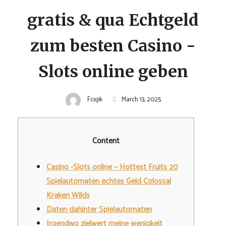
gratis & qua Echtgeld
zum besten Casino -
Slots online geben
Fcxpk
March 13, 2025
Content
Casino -Slots online – Hottest Fruits 20
Spielautomaten echtes Geld Colossal
Kraken Wilds
Daten dahinter Spielautomaten
Irgendwo zielwert meine wenigkeit