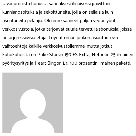
tavanomaista bonusta saadaksesi ilmaiseksi päivittäin
kunnianosoituksia ja sekoittuneita, joilla on sellaisia ​​kuin
asentuneita pelaajia. Olemme saaneet paljon vedonlyönti -
verkkosivustoja, jotka tarjoavat suuria tervetuliaisbonuksia, joissa
on aggressiivisia etuja. Löydät oman joukon asiantuntevia
vaihtoehtoja kaikille verkkosivustollemme, mutta jotkut
kohokohdista on PokerStarsin 150 FS Extra, Netbetin 25 ilmainen
pyöritysyritys ja Heart Bingon £ 5 100 prosentin ilmainen paketti.