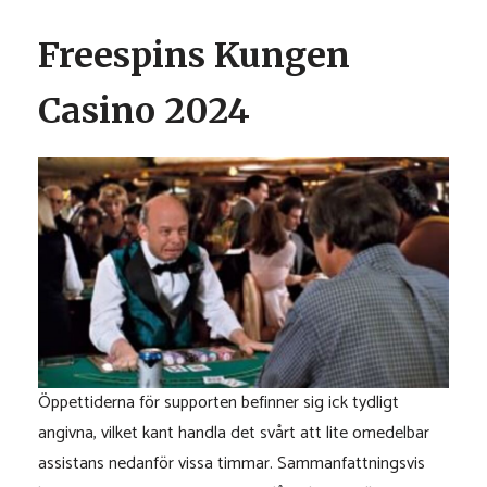
Freespins Kungen
Casino 2024
Öppettiderna för supporten befinner sig ick tydligt
angivna, vilket kant handla det svårt att lite omedelbar
assistans nedanför vissa timmar. Sammanfattningsvis