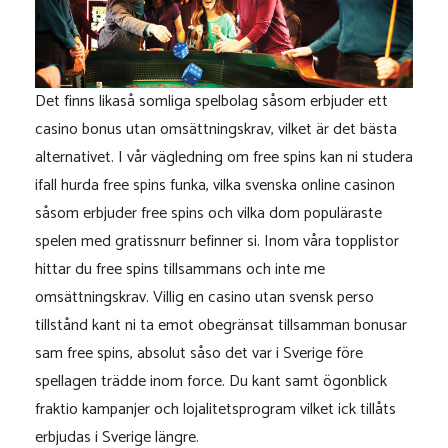
Det finns likaså somliga spelbolag såsom erbjuder ett
casino bonus utan omsättningskrav, vilket är det bästa
alternativet. I vår vägledning om free spins kan ni studera
ifall hurda free spins funka, vilka svenska online casinon
såsom erbjuder free spins och vilka dom populäraste
spelen med gratissnurr befinner si. Inom våra topplistor
hittar du free spins tillsammans och inte me
omsättningskrav. Villig en casino utan svensk perso
tillstånd kant ni ta emot obegränsat tillsamman bonusar
sam free spins, absolut såso det var i Sverige före
spellagen trädde inom force. Du kant samt ögonblick
fraktio kampanjer och lojalitetsprogram vilket ick tillåts
erbjudas i Sverige längre.