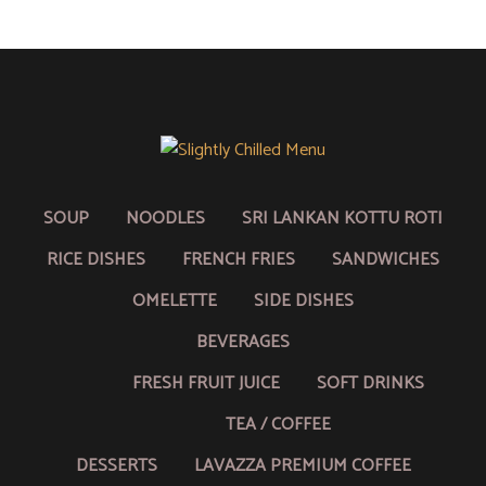
SOUP
NOODLES
SRI LANKAN KOTTU ROTI
RICE DISHES
FRENCH FRIES
SANDWICHES
OMELETTE
SIDE DISHES
BEVERAGES
FRESH FRUIT JUICE
SOFT DRINKS
TEA / COFFEE
DESSERTS
LAVAZZA PREMIUM COFFEE