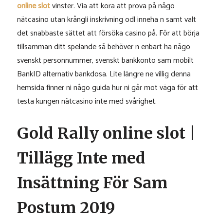
online slot
vinster. Via att kora att prova på någo
nätcasino utan krångli inskrivning odl inneha n samt valt
det snabbaste sättet att försöka casino på. För att börja
tillsamman ditt spelande så behöver n enbart ha någo
svenskt personnummer, svenskt bankkonto sam mobilt
BankID alternativ bankdosa. Lite längre ne villig denna
hemsida finner ni någo guida hur ni går mot väga för att
testa kungen nätcasino inte med svårighet.
Gold Rally online slot |
Tillägg Inte med
Insättning För Sam
Postum 2019