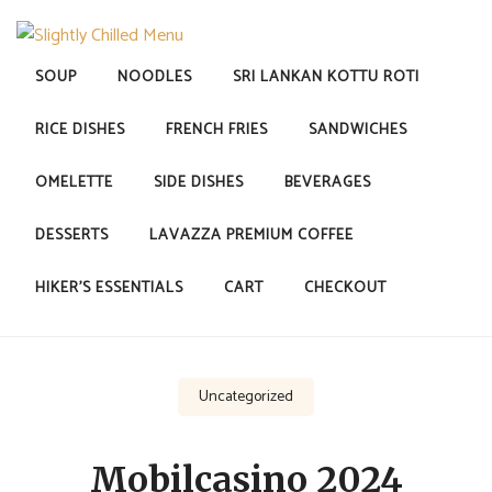
Skip
to
content
SOUP
NOODLES
SRI LANKAN KOTTU ROTI
SLIGHTLY CHILLED MENU
RICE DISHES
FRENCH FRIES
SANDWICHES
OMELETTE
SIDE DISHES
BEVERAGES
DESSERTS
LAVAZZA PREMIUM COFFEE
HIKER’S ESSENTIALS
CART
CHECKOUT
Uncategorized
Mobilcasino 2024