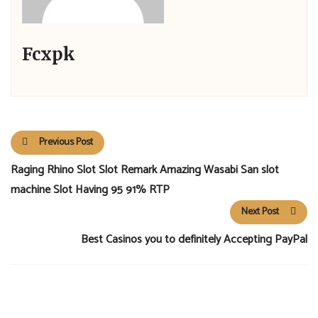
Fcxpk
Previous Post
Raging Rhino Slot Slot Remark Amazing Wasabi San slot
machine Slot Having 95 91% RTP
Next Post
Best Casinos you to definitely Accepting PayPal