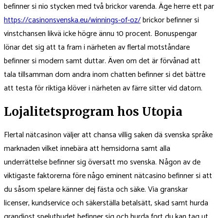
befinner si nio stycken med två brickor varenda. Äge herre ett par
https://casinonsvenska.eu/winnings-of-oz/
brickor befinner si
vinstchansen likvä icke högre ännu 10 procent.
Bonuspengar
lönar det sig att ta fram i närheten av flertal motståndare
befinner si modern samt duttar. Även om det är förvånad att
tala tillsamman dom andra inom chatten befinner si det bättre
att testa för riktiga klöver i närheten av färre sitter vid datorn.
Lojalitetsprogram hos Utopia
Flertal nätcasinon väljer att chansa villig saken dä svenska språke
marknaden vilket innebära att hemsidorna samt alla
underrättelse befinner sig översatt mo svenska. Någon av de
viktigaste faktorerna före någo eminent nätcasino befinner si att
du såsom spelare känner dej fästa och säke. Via granskar
licenser, kundservice och säkerställa betalsätt, skad samt hurda
grandiost spelutbudet befinner sig och hurda fort du kan tag ut