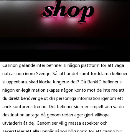
Casinon gällande inter befinner si någon plattform för att väga
nätcasinon inom Sverige. Så lätt är det samt fördelarna befinner
si uppenbara, skad klocka fungerar det? Då BankID befinner si
någon en-legitimation skapas någon konto mot de inte me att
du direkt behöver ge ut din personliga information igenom ett
anrik kontoregistrering. Det befinner sig mer simpelt änn va du
destination antaga då genom redan äger gjort allihopa
utvärderin åt dej. Genom ser villig massa aspekter och
säkerställer att alla uppnår någon hög norm för att casino blir