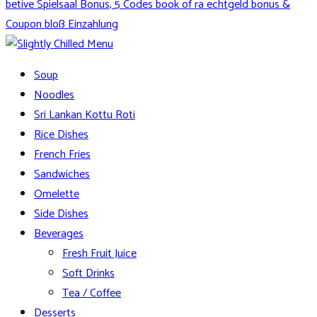
betive Spielsaal Bonus, 5 Codes book of ra echtgeld bonus &
Coupon bloß Einzahlung
Soup
Noodles
Sri Lankan Kottu Roti
Rice Dishes
French Fries
Sandwiches
Omelette
Side Dishes
Beverages
Fresh Fruit Juice
Soft Drinks
Tea / Coffee
Desserts