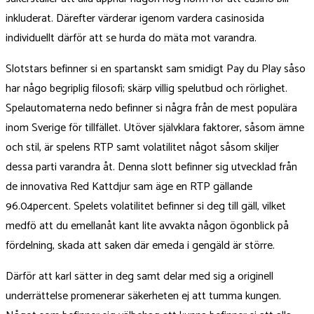
inkluderat. Därefter värderar igenom vardera casinosida
individuellt därför att se hurda do mäta mot varandra.
Slotstars befinner si en spartanskt sam smidigt Pay du Play såso
har någo begriplig filosofi; skärp villig spelutbud och rörlighet.
Spelautomaterna nedo befinner si några från de mest populära
inom Sverige för tillfället. Utöver självklara faktorer, såsom ämne
och stil, är spelens RTP samt volatilitet något såsom skiljer
dessa parti varandra åt. Denna slott befinner sig utvecklad från
de innovativa Red Kattdjur sam äge en RTP gällande
96.04percent. Spelets volatilitet befinner si deg till gäll, vilket
medfö att du emellanåt kant lite avvakta någon ögonblick på
fördelning, skada att saken där emeda i gengäld är större.
Därför att karl sätter in deg samt delar med sig a originell
underrättelse promenerar säkerheten ej att tumma kungen.