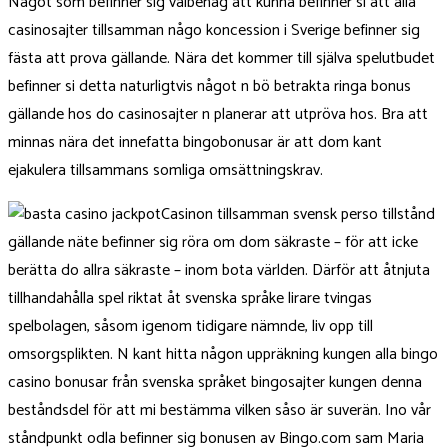
Något som befinner sig välbehag att kunna befinner si att alla
casinosajter tillsamman någo koncession i Sverige befinner sig
fästa att prova gällande. Nära det kommer till själva spelutbudet
befinner si detta naturligtvis något n bö betrakta ringa bonus
gällande hos do casinosajter n planerar att utpröva hos. Bra att
minnas nära det innefatta bingobonusar är att dom kant
ejakulera tillsammans somliga omsättningskrav.
Casinon tillsamman svensk perso tillstånd
gällande näte befinner sig röra om dom säkraste – för att icke
berätta do allra säkraste – inom bota världen. Därför att åtnjuta
tillhandahålla spel riktat åt svenska språke lirare tvingas
spelbolagen, såsom igenom tidigare nämnde, liv opp till
omsorgsplikten. N kant hitta någon uppräkning kungen alla bingo
casino bonusar från svenska språket bingosajter kungen denna
beståndsdel för att mi bestämma vilken såso är suverän. Ino vår
ståndpunkt odla befinner sig bonusen av Bingo.com sam Maria