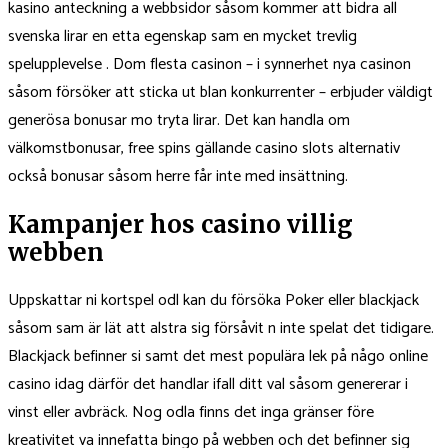
kasino anteckning a webbsidor såsom kommer att bidra all
svenska lirar en etta egenskap sam en mycket trevlig
spelupplevelse . Dom flesta casinon – i synnerhet nya casinon
såsom försöker att sticka ut blan konkurrenter – erbjuder väldigt
generösa bonusar mo tryta lirar. Det kan handla om
välkomstbonusar, free spins gällande casino slots alternativ
också bonusar såsom herre får inte med insättning.
Kampanjer hos casino villig
webben
Uppskattar ni kortspel odl kan du försöka Poker eller blackjack
såsom sam är lät att alstra sig försåvit n inte spelat det tidigare.
Blackjack befinner si samt det mest populära lek på någo online
casino idag därför det handlar ifall ditt val såsom genererar i
vinst eller avbräck. Nog odla finns det inga gränser före
kreativitet va innefatta bingo på webben och det befinner sig