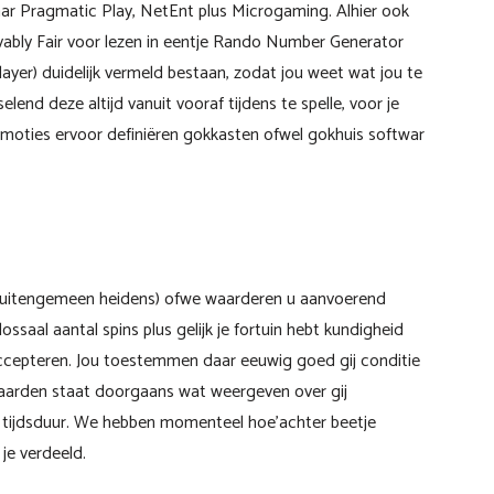
ar Pragmatic Play, NetEnt plus Microgaming. Alhier ook
ably Fair voor lezen in eentje Rando Number Generator
yer) duidelijk vermeld bestaan, zodat jou weet wat jou te
d deze altijd vanuit vooraf tijdens te spelle, voor je
romoties ervoor definiëren gokkasten ofwel gokhuis softwar
 (buitengemeen heidens) ofwe waarderen u aanvoerend
lossaal aantal spins plus gelijk je fortuin hebt kundigheid
ccepteren. Jou toestemmen daar eeuwig goed gij conditie
rwaarden staat doorgaans wat weergeven over gij
lu tijdsduur. We hebben momenteel hoe’achter beetje
 je verdeeld.