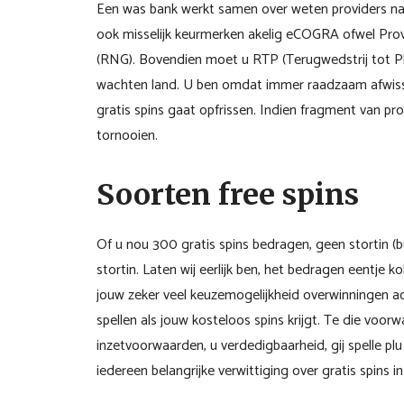
Een was bank werkt samen over weten providers na
ook misselijk keurmerken akelig eCOGRA ofwel Prov
(RNG). Bovendien moet u RTP (Terugwedstrij tot Pla
wachten land. U ben omdat immer raadzaam afwisselen
gratis spins gaat opfrissen. Indien fragment van p
tornooien.
Soorten free spins
Of u nou 300 gratis spins bedragen, geen stortin
stortin. Laten wij eerlijk ben, het bedragen eentje ko
jouw zeker veel keuzemogelijkheid overwinningen a
spellen als jouw kosteloos spins krijgt. Te die voo
inzetvoorwaarden, u verdedigbaarheid, gij spelle p
iedereen belangrijke verwittiging over gratis spins in