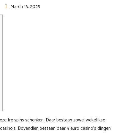
March 13, 2025
eze fre spins schenken. Daar bestaan zowel wekelijkse
 casino’s. Bovendien bestaan daar 5 euro casino’s dingen