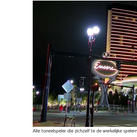
Alle toneelspeler die zichzelf te de werkelijke spe