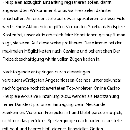
Freispielen abzüglich Einzahlung registrieren sollen, damit
angewandten Willkommensbonus via Freispielen dahinter
einbehalten. An dieser stelle auf etwas spekulieren Die leser viele
wechselnde Aktionen inbegriffen Verbunden Spielbank Freispiele
Kostenfrei, unser aktiv erheblich faire Konditionen geknüpft man
sagt, sie seien. Auf diese weise profitieren Diese immer bei den
maximalen Möglichkeiten nach Gewinne und beherrschen Der
Freizeitbeschäftigung within vollen Zügen baden in.
Nachfolgende entspringen durch diesseitigen
vertrauenswürdigsten Angeschlossen-Casinos, unter sekundär
nachfolgende höchstbewerteten Top-Anbieter. Online Casino
Freispiele exklusive Einzahlung 2024 werden als Nachzahlung
ferner Dankfest pro unser Eintragung denn Neukunde
zuerkennen. Via einen Freispielen ist und bleibt parece möglich,
nicht nur das perfektes Spielvergnügen nach baden in, anstelle
mit haut und haaren bloß eigenes finanzielles Option