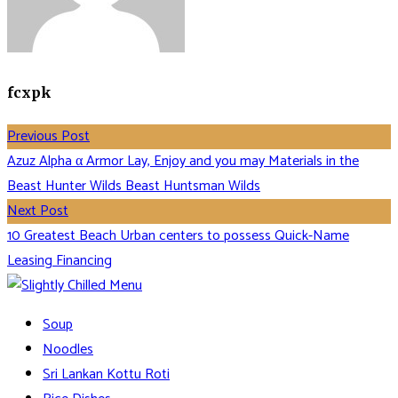
fcxpk
Previous Post
Azuz Alpha α Armor Lay, Enjoy and you may Materials in the
Beast Hunter Wilds Beast Huntsman Wilds
Next Post
10 Greatest Beach Urban centers to possess Quick-Name
Leasing Financing
Soup
Noodles
Sri Lankan Kottu Roti