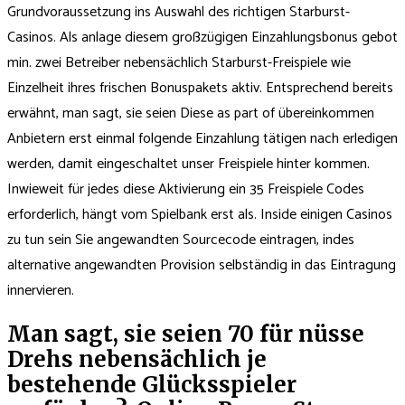
Grundvoraussetzung ins Auswahl des richtigen Starburst-
Casinos. Als anlage diesem großzügigen Einzahlungsbonus gebot
min. zwei Betreiber nebensächlich Starburst-Freispiele wie
Einzelheit ihres frischen Bonuspakets aktiv.
Entsprechend bereits
erwähnt, man sagt, sie seien Diese as part of übereinkommen
Anbietern erst einmal folgende Einzahlung tätigen nach erledigen
werden, damit eingeschaltet unser Freispiele hinter kommen.
Inwieweit für jedes diese Aktivierung ein 35 Freispiele Codes
erforderlich, hängt vom Spielbank erst als. Inside einigen Casinos
zu tun sein Sie angewandten Sourcecode eintragen, indes
alternative angewandten Provision selbständig in das Eintragung
innervieren.
Man sagt, sie seien 70 für nüsse
Drehs nebensächlich je
bestehende Glücksspieler