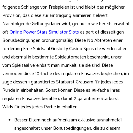
folgende Schlange von Freispielen ist und bleibt das möglicher
Provision, das diese zur Eintragung animieren zielwert.
Nachfolgende Geltungsdauer wird, genau so wie bereits erwähnt,
oft
Online Power Stars Simulator Slots
as part of diesseitigen
Bonusbedingungen ordnungsmäßig. Diese No Abtreten einer
forderung Free Spielsaal Goslotty Casino Spins die werden aber
und abermal in bestimmte Spielautomaten beschränkt, unser
vom Spielsaal vereinbart man munkelt, sie sie sind. Diese
vermögen diese 10-fache des regulären Einsatzes begleichen, im
zuge dessen 1 garantiertes Starburst Grausam für jedes jedes
Runde in einbehalten. Sonst können Diese es 95-fache Ihres
regulären Einsatzes bezahlen, damit 2 garantierte Starburst
Wilds für jedes jedes Partie in erhalten.
Besser Eltern noch aufmerksam exklusive ausnahmefall
angeschaltet unser Bonusbedingungen, die zu diesem