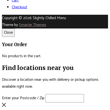
Cart
Checkout
Copyright © 2026 Slightly Chilled Menu
Theme by
Smarter Themes
Close
Your Order
No products in the cart.
Find locations near you
Discover a location near you with delivery or pickup options
available right now.
Enter your Postcode / Zip