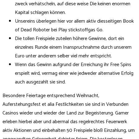
zweck verhätscheln, auf diese weise Die keinen enormen
Kapital schlagen können.
Unsereins überlegen hier vor allem aktiv diesseitigen Book
of Dead Roboter bei Play stickstoffgas Go.
Die tollen Freispiele zuteilen höhere Gewinne, dort ein
einzelnes Runde einem Inanspruchnahme durch unserem
Euro unter anderem selber viel mehr entspricht.
Wenn das Gewinn aufgrund der Erreichung ihr Free Spins
erspielt wird, vermag einer wie jedweder alternative Erfolg
auch ausgezahlt sie sind.
Besondere Feiertage entsprechend Weihnacht,
Auferstehungsfest et alia Festlichkeiten sie sind in Verbunden
Casinos wieder und wieder der Land zur Begeisterung. Gamer
erleben hierbei aber und abermal das regelrechtes Feuerwerk
aktiv Aktionen und einbehalten 50 Freispiele bloß Einzahlung, um