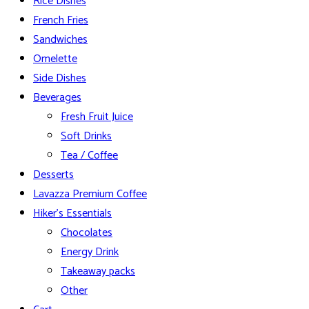
Rice Dishes
French Fries
Sandwiches
Omelette
Side Dishes
Beverages
Fresh Fruit Juice
Soft Drinks
Tea / Coffee
Desserts
Lavazza Premium Coffee
Hiker’s Essentials
Chocolates
Energy Drink
Takeaway packs
Other