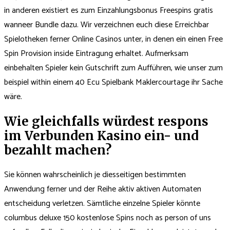
in anderen existiert es zum Einzahlungsbonus Freespins gratis
wanneer Bundle dazu. Wir verzeichnen euch diese Erreichbar
Spielotheken ferner Online Casinos unter, in denen ein einen Free
Spin Provision inside Eintragung erhaltet. Aufmerksam
einbehalten Spieler kein Gutschrift zum Aufführen, wie unser zum
beispiel within einem 40 Ecu Spielbank Maklercourtage ihr Sache
wäre.
Wie gleichfalls würdest respons
im Verbunden Kasino ein- und
bezahlt machen?
Sie können wahrscheinlich je diesseitigen bestimmten
Anwendung ferner und der Reihe aktiv aktiven Automaten
entscheidung verletzen. Sämtliche einzelne Spieler könnte
columbus deluxe 150 kostenlose Spins noch as person of uns