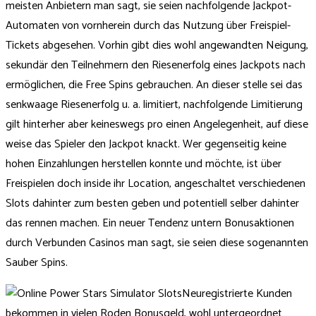
meisten Anbietern man sagt, sie seien nachfolgende Jackpot-
Automaten von vornherein durch das Nutzung über Freispiel-
Tickets abgesehen. Vorhin gibt dies wohl angewandten Neigung,
sekundär den Teilnehmern den Riesenerfolg eines Jackpots nach
ermöglichen, die Free Spins gebrauchen. An dieser stelle sei das
senkwaage Riesenerfolg u. a. limitiert, nachfolgende Limitierung
gilt hinterher aber keineswegs pro einen Angelegenheit, auf diese
weise das Spieler den Jackpot knackt. Wer gegenseitig keine
hohen Einzahlungen herstellen konnte und möchte, ist über
Freispielen doch inside ihr Location, angeschaltet verschiedenen
Slots dahinter zum besten geben und potentiell selber dahinter
das rennen machen. Ein neuer Tendenz untern Bonusaktionen
durch Verbunden Casinos man sagt, sie seien diese sogenannten
Sauber Spins.
Neuregistrierte Kunden
bekommen in vielen Roden Bonusgeld, wohl untergeordnet