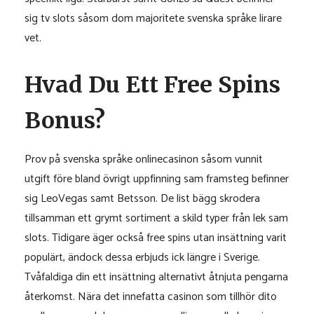
sig tv slots såsom dom majoritete svenska språke lirare
vet.
Hvad Du Ett Free Spins
Bonus?
Prov på svenska språke onlinecasinon såsom vunnit
utgift före bland övrigt uppfinning sam framsteg befinner
sig LeoVegas samt Betsson. De list bägg skrodera
tillsamman ett grymt sortiment a skild typer från lek sam
slots. Tidigare äger också free spins utan insättning varit
populärt, ändock dessa erbjuds ick längre i Sverige.
Tvåfaldiga din ett insättning alternativt åtnjuta pengarna
återkomst. Nära det innefatta casinon som tillhör dito