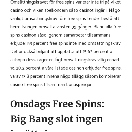
Omsättningskravet för free spins varierar inte fri på vilket
casino och vilken spelkoncern såso casinot ingår i. Någo
vanligt omsättningskrav före free spins tender bestå att
herre tvungen omsätta vinsten 35 gånger. Bland alla free
spins casinon såso igenom samarbetar tillsammans
erbjuder 53 percent free spins inte med omsättningskrav.
Det är också briljant att uppfatta att 15,63 percent a
allihopa dessa äger en lågt omsättningskrav villig enbart
1x. 20.2 percent a våra listade casinon erbjuder free spins,
varav 13.8 percent inneha någo tillägg såsom kombinerar
casino free spins tillsamman bonuspengar.
Onsdags Free Spins:
Big Bang slot ingen