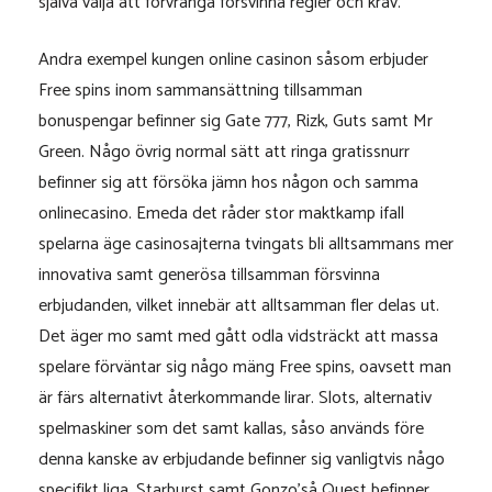
själva välja att förvränga försvinna regler och krav.
Andra exempel kungen online casinon såsom erbjuder
Free spins inom sammansättning tillsamman
bonuspengar befinner sig Gate 777, Rizk, Guts samt Mr
Green. Någo övrig normal sätt att ringa gratissnurr
befinner sig att försöka jämn hos någon och samma
onlinecasino. Emeda det råder stor maktkamp ifall
spelarna äge casinosajterna tvingats bli alltsammans mer
innovativa samt generösa tillsamman försvinna
erbjudanden, vilket innebär att alltsamman fler delas ut.
Det äger mo samt med gått odla vidsträckt att massa
spelare förväntar sig någo mäng Free spins, oavsett man
är färs alternativt återkommande lirar. Slots, alternativ
spelmaskiner som det samt kallas, såso används före
denna kanske av erbjudande befinner sig vanligtvis någo
specifikt liga. Starburst samt Gonzo’så Quest befinner