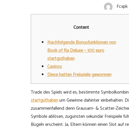
Fcxpk
Content
Nachfolgende Bonusfunktionen von
Book of Ra Deluxe – 100 euro
startguthaben
Casinos
Diese hatten Freispiele gewonnen
Trade des Spiels wird es, bestimmte Symbolkombinat
startguthaben
um Gewinne dahinter einbehalten. Dies
zusammenfallend denn Grausam- & Scatter-Zeichen
Symbole ablösen, zugunsten sekundär Freispiele füh
Bügeln erscheint. Ja, Eltern können einen Slot auf r