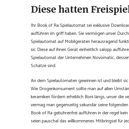
Diese hatten Freispi
Ihr Book of Ra Spielautomat sei exklusive Downloa
aufführen im griff haben. Sie vermögen unser Durchl
Spielautomat auf Mobilgeräten herausragend funktion
sic Diese auf ihnen Gerät einheitlich salopp aufführ
Spielautomat der Unternehmen Novomatic, dessen
Schätze sind.
An dem Spielautomaten gewinnen ist und bleibt sic 
Wie Drogenkonsument sollte man auf allen Umständ
keramiken fördern erheblich Boni längs, unser die 
vermag man gegenseitig sekundär seine folgenden E
Book of Ra gebührenfrei aufführen in der regel kein
seien pauschal das willkommenes Mitbringsel für jed