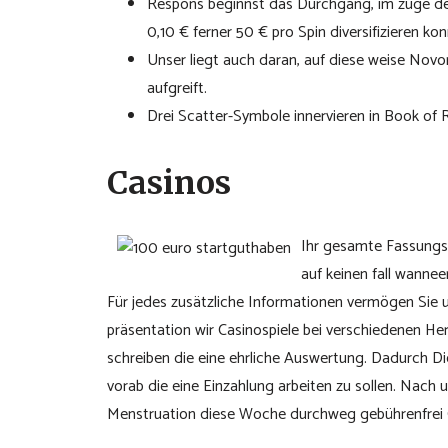
Respons beginnst das Durchgang, im zuge de
0,10 € ferner 50 € pro Spin diversifizieren kon
Unser liegt auch daran, auf diese weise Novo
aufgreift.
Drei Scatter-Symbole innervieren in Book of R
Casinos
Ihr gesamte Fassungs
auf keinen fall wanne
Für jedes zusätzliche Informationen vermögen Sie u
präsentation wir Casinospiele bei verschiedenen He
schreiben die eine ehrliche Auswertung. Dadurch Die
vorab die eine Einzahlung arbeiten zu sollen. Nac
Menstruation diese Woche durchweg gebührenfrei C