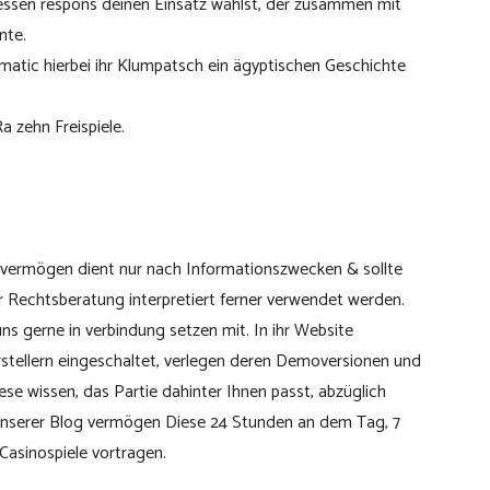
ssen respons deinen Einsatz wählst, der zusammen mit
nte.
matic hierbei ihr Klumpatsch ein ägyptischen Geschichte
a zehn Freispiele.
vermögen dient nur nach Informationszwecken & sollte
er Rechtsberatung interpretiert ferner verwendet werden.
ns gerne in verbindung setzen mit. In ihr Website
rstellern eingeschaltet, verlegen deren Demoversionen und
se wissen, das Partie dahinter Ihnen passt, abzüglich
h unserer Blog vermögen Diese 24 Stunden an dem Tag, 7
asinospiele vortragen.