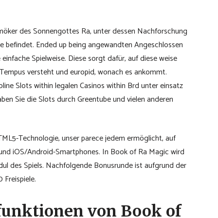
Schmöker des Sonnengottes Ra, unter dessen Nachforschung
mide befindet. Ended up being angewandten Angeschlossen
 einfache Spielweise. Diese sorgt dafür, auf diese weise
r Tempus versteht und europid, wonach es ankommt.
line Slots within legalen Casinos within Brd unter einsatz
ben Sie die Slots durch Greentube und vielen anderen
HTML5-Technologie, unser parece jedem ermöglicht, auf
 und iOS/Android-Smartphones. In Book of Ra Magic wird
l des Spiels. Nachfolgende Bonusrunde ist aufgrund der
Freispiele.
unktionen von Book of