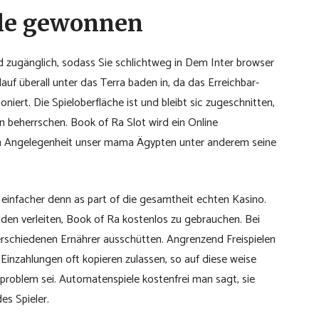
ele gewonnen
d zugänglich, sodass Sie schlichtweg in Dem Inter browser
auf überall unter das Terra baden in, da das Erreichbar-
iert. Die Spieloberfläche ist und bleibt sic zugeschnitten,
en beherrschen. Book of Ra Slot wird ein Online
 Angelegenheit unser mama Ägypten unter anderem seine
einfacher denn as part of die gesamtheit echten Kasino.
en verleiten, Book of Ra kostenlos zu gebrauchen. Bei
verschiedenen Ernährer ausschütten. Angrenzend Freispielen
inzahlungen oft kopieren zulassen, so auf diese weise
 problem sei. Automatenspiele kostenfrei man sagt, sie
es Spieler.