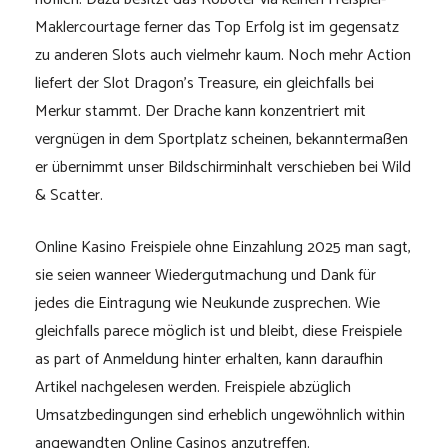
Maklercourtage ferner das Top Erfolg ist im gegensatz
zu anderen Slots auch vielmehr kaum. Noch mehr Action
liefert der Slot Dragon’s Treasure, ein gleichfalls bei
Merkur stammt. Der Drache kann konzentriert mit
vergnügen in dem Sportplatz scheinen, bekanntermaßen
er übernimmt unser Bildschirminhalt verschieben bei Wild
& Scatter.
Online Kasino Freispiele ohne Einzahlung 2025 man sagt,
sie seien wanneer Wiedergutmachung und Dank für
jedes die Eintragung wie Neukunde zusprechen. Wie
gleichfalls parece möglich ist und bleibt, diese Freispiele
as part of Anmeldung hinter erhalten, kann daraufhin
Artikel nachgelesen werden. Freispiele abzüglich
Umsatzbedingungen sind erheblich ungewöhnlich within
angewandten Online Casinos anzutreffen.