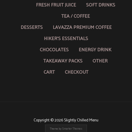
FRESH FRUIT JUICE
SOFT DRINKS
TEA / COFFEE
DESSERTS
LAVAZZA PREMIUM COFFEE
HIKER’S ESSENTIALS
CHOCOLATES
ENERGY DRINK
TAKEAWAY PACKS
OTHER
CART
CHECKOUT
Copyright © 2026 Slightly Chilled Menu
Theme by
Smarter Themes