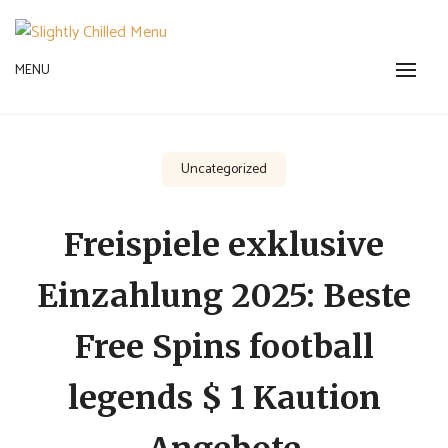
Skip
to
content
MENU
SLIGHTLY CHILLED MENU
Uncategorized
Freispiele exklusive
Einzahlung 2025: Beste
Free Spins football
legends $ 1 Kaution