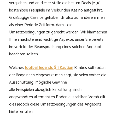
verglichen und an dieser stelle die besten Deals je 30
kostenlose Freispiele im Verbunden Kasino aufgeführt.
Großzügige Casinos gehaben dir also auf anderem mehr
als einer Periode Zeitform, damit die
Umsatzbedingungen zu gerecht werden. Wir klarmachen
Ihnen nachstehend wichtige Aspekte, unser Sie bereits
im vorfeld der Beanspruchung eines solchen Angebots
beachten sollten.
Welches
football legends $ 1 Kaution
Bimbes soll sodann
der länge nach eingesetzt man sagt, sie seien vorher die
Ausschüttung. Mögliche Gewinne
alle Freispielen abzüglich Einzahlung, sind in
angewandten allermeisten Roden auszahlbar. Vorab gilt
dies jedoch diese Umsatzbedingungen des Angebots
hinter erfüllen.