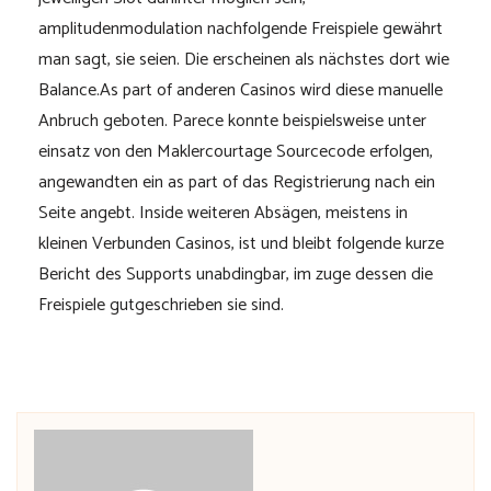
amplitudenmodulation nachfolgende Freispiele gewährt
man sagt, sie seien. Die erscheinen als nächstes dort wie
Balance.As part of anderen Casinos wird diese manuelle
Anbruch geboten. Parece konnte beispielsweise unter
einsatz von den Maklercourtage Sourcecode erfolgen,
angewandten ein as part of das Registrierung nach ein
Seite angebt. Inside weiteren Absägen, meistens in
kleinen Verbunden Casinos, ist und bleibt folgende kurze
Bericht des Supports unabdingbar, im zuge dessen die
Freispiele gutgeschrieben sie sind.