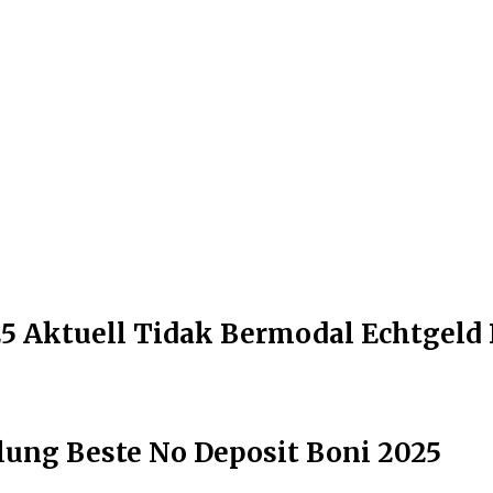
5 Aktuell Tidak Bermodal Echtgeld
lung Beste No Deposit Boni 2025