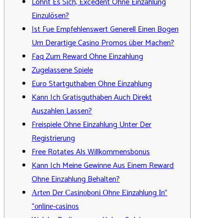
Lohnt Es Sich, Excédent Ohne Einzahlung
Einzulösen?
Ist Fue Empfehlenswert Generell Einen Bogen
Um Derartige Casino Promos über Machen?
Faq Zum Reward Ohne Einzahlung
Zugelassene Spiele
Euro Startguthaben Ohne Einzahlung
Kann Ich Gratisguthaben Auch Direkt
Auszahlen Lassen?
Freispiele Ohne Einzahlung Unter Der
Registrierung
Free Rotates Als Willkommensbonus
Kann Ich Meine Gewinne Aus Einem Reward
Ohne Einzahlung Behalten?
Аrtеn Dеr Саsіnоbоnі Оhnе Еіnzаhlung Іn”
“оnlіnе-саsіnоs