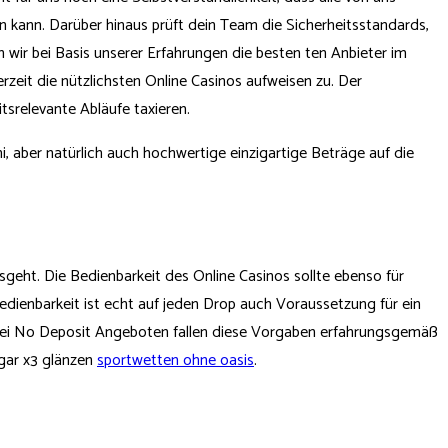
n kann. Darüber hinaus prüft dein Team die Sicherheitsstandards,
 wir bei Basis unserer Erfahrungen die besten ten Anbieter im
zeit die nützlichsten Online Casinos aufweisen zu. Der
tsrelevante Abläufe taxieren.
i, aber natürlich auch hochwertige einzigartige Beträge auf die
sgeht. Die Bedienbarkeit des Online Casinos sollte ebenso für
 Bedienbarkeit ist echt auf jeden Drop auch Voraussetzung für ein
 Bei No Deposit Angeboten fallen diese Vorgaben erfahrungsgemäß
gar x3 glänzen
sportwetten ohne oasis
.