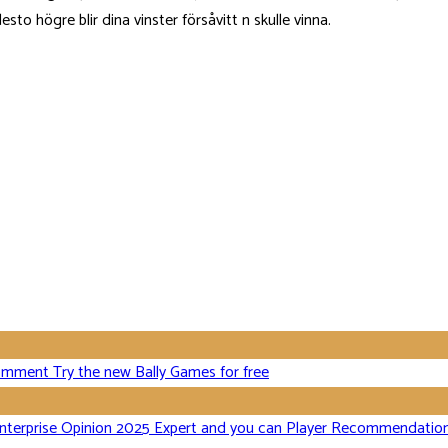
sto högre blir dina vinster försåvitt n skulle vinna.
Comment Try the new Bally Games for free
g enterprise Opinion 2025 Expert and you can Player Recommendatio