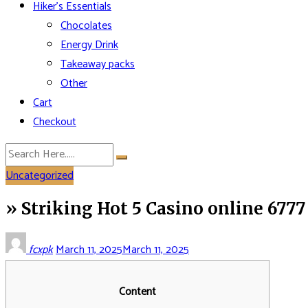
Hiker’s Essentials
Chocolates
Energy Drink
Takeaway packs
Other
Cart
Checkout
Uncategorized
» Striking Hot 5 Casino online 67
fcxpk
March 11, 2025
March 11, 2025
Content