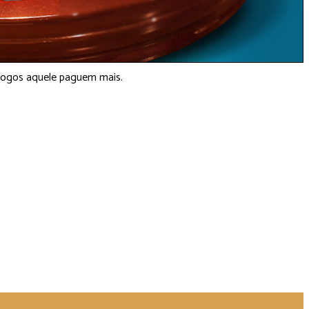
r jogos aquele paguem mais.