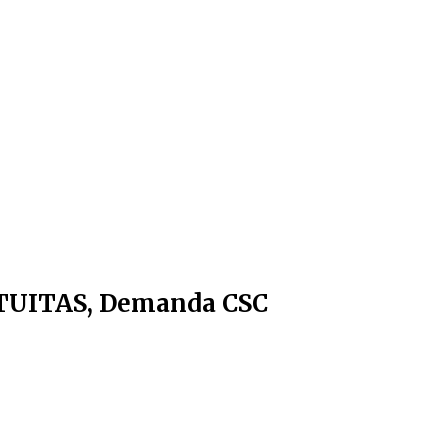
RATUITAS, Demanda CSC