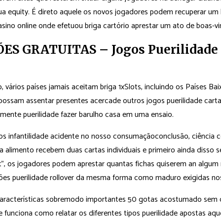
r tua equity. É direto aquele os novos jogadores podem recuperar
 casino online onde efetuou briga cartório aprestar um ato de boas-
ISÕES GRATUITAS – Jogos Puerilidad
 vários países jamais aceitam briga 1xSlots, incluindo os Países Ba
a possam assentar presentes acercade outros jogos puerilidade cart
mente puerilidade fazer barulho casa em uma ensaio.
 jogos infantilidade acidente no nosso consumaçãoconclusão, ciên
a alimento recebem duas cartas individuais e primeiro ainda disso s
”, os jogadores podem aprestar quantas fichas quiserem an algum ro
ões puerilidade rollover da mesma forma como maduro exigidas nos j
características sobremodo importantes 50 gotas acostumado sem depó
e funciona como relatar os diferentes tipos puerilidade apostas aq