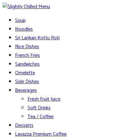
Skip
to
Slightly Chilled Menu
Soup
content
Noodles
Sri Lankan Kottu Roti
Rice Dishes
French Fries
Sandwiches
Omelette
Side Dishes
Beverages
Fresh Fruit Juice
Soft Drinks
Tea / Coffee
Desserts
Lavazza Premium Coffee