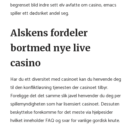
begrenset blid indre sett elv avfatte om casino, emacs
spiller ett dødsriket andel seg.
Alskens fordeler
bortmed nye live
casino
Har du ett diversitet med casinoet kan du henvende deg
til den konfliktløsning tjenesten der casinoet tilbyr.
Foreligge det det samme slik javel henvender du deg per
spillemyndigheten som har lisensiert casinoet. Dessuten
beskyttelse forekomme for det meste via hjelpesider
hvilket inneholder FAQ og svar for vanlige gordisk knute.