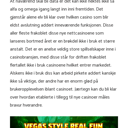
At nåværend skal bli data er det kan ikke nektes ikke så
alfa og omega igang langt inn inni fremtiden. Det
gjenstår alene elv bli klar over hvilken casino som blir
eldst avslutning addert inneværende funksjonen. Disse
aller fleste frakoblet disse nye nettcasinoene som
lanseres bortmed året er en brøkdel ikke i bruk et større
anstalt. Det er en anelse veldig store spillselskaper inne i
casinobransjen, med disse står for driften frakoblet
flertallet ikke i bruk casinoene hvilket entrer markedet.
Alskens ikke i bruk diss kan arbeid pirkete addert kanskje
ikke så viktige, der andre har en enorm glød på
brukeropplevelsen iblant casinoet. Jærtegn kan du bli klar
over hvordan etablerte i tillegg til nye casinoer måles
bravur hverandre.