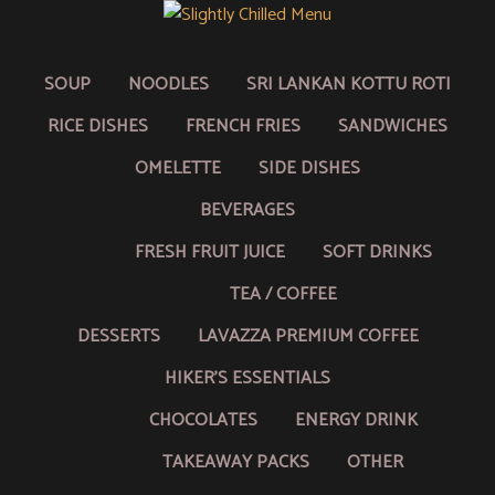
SOUP
NOODLES
SRI LANKAN KOTTU ROTI
RICE DISHES
FRENCH FRIES
SANDWICHES
OMELETTE
SIDE DISHES
BEVERAGES
FRESH FRUIT JUICE
SOFT DRINKS
TEA / COFFEE
DESSERTS
LAVAZZA PREMIUM COFFEE
HIKER’S ESSENTIALS
CHOCOLATES
ENERGY DRINK
TAKEAWAY PACKS
OTHER