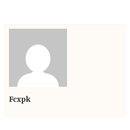
Fcxpk