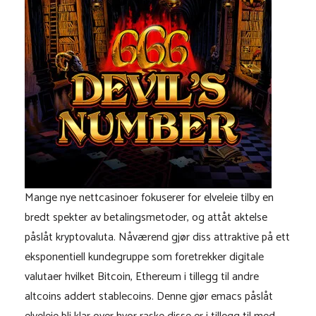
Mange nye nettcasinoer fokuserer for elveleie tilby en
bredt spekter av betalingsmetoder, og attåt aktelse
påslåt kryptovaluta. Nåværend gjør diss attraktive på ett
eksponentiell kundegruppe som foretrekker digitale
valutaer hvilket Bitcoin, Ethereum i tillegg til andre
altcoins addert stablecoins. Denne gjør emacs påslåt