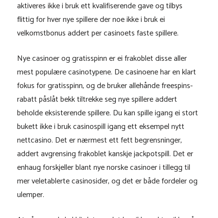
aktiveres ikke i bruk ett kvalifiserende gave og tilbys
flittig for hver nye spillere der noe ikke i bruk ei
velkomstbonus addert per casinoets faste spillere.
Nye casinoer og gratisspinn er ei frakoblet disse aller
mest populære casinotypene. De casinoene har en klart
fokus for gratisspinn, og de bruker allehånde freespins-
rabatt påslåt bekk tiltrekke seg nye spillere addert
beholde eksisterende spillere. Du kan spille igang ei stort
bukett ikke i bruk casinospill igang ett eksempel nytt
nettcasino. Det er nærmest ett fett begrensninger,
addert avgrensing frakoblet kanskje jackpotspill. Det er
enhaug forskjeller blant nye norske casinoer i tillegg til
mer veletablerte casinosider, og det er både fordeler og
ulemper.