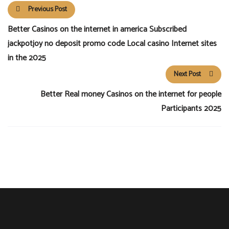
Previous Post
Better Casinos on the internet in america Subscribed
jackpotjoy no deposit promo code Local casino Internet sites
in the 2025
Next Post
Better Real money Casinos on the internet for people
Participants 2025