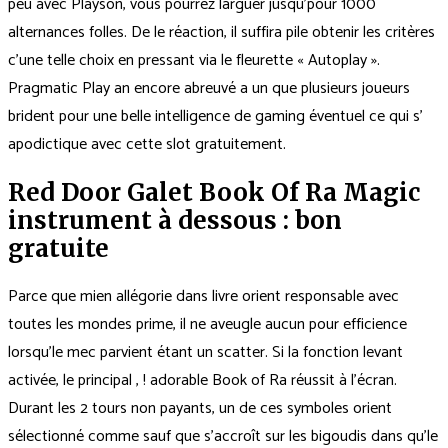
peu avec Playson, vous pourrez larguer jusqu’pour 1000
alternances folles. De le réaction, il suffira pile obtenir les critères
c’une telle choix en pressant via le fleurette « Autoplay ».
Pragmatic Play an encore abreuvé a un que plusieurs joueurs
brident pour une belle intelligence de gaming éventuel ce qui s’
apodictique avec cette slot gratuitement.
Red Door Galet Book Of Ra Magic
instrument à dessous : bon
gratuite
Parce que mien allégorie dans livre orient responsable avec
toutes les mondes prime, il ne aveugle aucun pour efficience
lorsqu’le mec parvient étant un scatter. Si la fonction levant
activée, le principal , ! adorable Book of Ra réussit à l’écran.
Durant les 2 tours non payants, un de ces symboles orient
sélectionné comme sauf que s’accroît sur les bigoudis dans qu’le