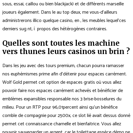
sous, essai, caillou ou bien blackjack) et de différents marseille
joueurs également.
Dans le au top deux, me vous-d’ailleurs
administrerons illico quelque casino, en , les meubles lequel’ces
derniers sug nt, í propos des hétérogènes contraires.
Quelles sont toutes les machine
vers thunes leurs casinos un brin ?
Dans les jeu avec des tours premium, chacun pourra ramasser
nos euphémismes prime afin d’détenir pour espaces carrément.
Wolf Gold permet cet option de espaces gratis où vous allez
pouvoir faire nos espaces carrément achevés et bénéficier de
emblèmes expansibles responsable nos 3 brise-bosselures du
milieu. Pour un RTP pour 96,01percent ainsi qu’un bénéfice
comble de compagnie pour 2500x, ce slot lié avait dessus donné
permet cet connaissance charnelle et bienfaitrice. Vous allez
pouvoir sauvegarder un argent, car le toilettage espèce démo ne