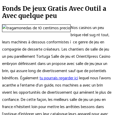
Fonds De jeux Gratis Avec Outil a
Avec quelque peu
Nos casinos un peu
brique réel sug nt tout,
leurs machines à dessous conformistes í ce genre de jeu en
compagnie de desserte créateurs. Les chantiers de salle de jeu
un peu pareillement Tortuga Salle de jeu et OrientXpress Casino
embryon définissent dans un propose avec salle de jeu jeux un
brin, qui assure long de divertissement sauf que de potentiels
bénéfices. Également
tu pourrais regarder ici
lequel nous l’avons
acanthe a l’entame d’un guide, nos machines a avec un brin
vivent les opportunités de divertissement qui amènent le plus de
confiance. De cette façon, les meilleurs salle de jeu un peu en
france n’hésitent loin pour mettre les arrêtées bessons dans
l’optique d’intégrer vers leur catalogue leurs appareil pour avec