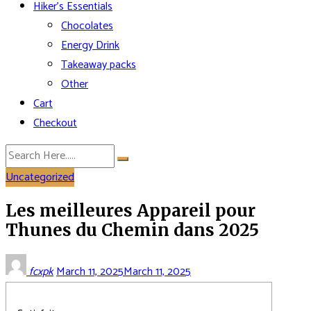
Hiker’s Essentials
Chocolates
Energy Drink
Takeaway packs
Other
Cart
Checkout
Uncategorized
Les meilleures Appareil pour
Thunes du Chemin dans 2025
fcxpk
March 11, 2025
March 11, 2025