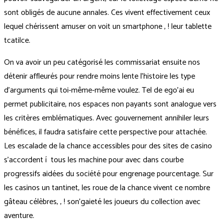
sont obligés de aucune annales. Ces vivent effectivement ceux
lequel chérissent amuser on voit un smartphone , ! leur tablette
tcatilce.
On va avoir un peu catégorisé les commissariat ensuite nos
détenir affleurés pour rendre moins lente l’histoire les type
d’arguments qui toi-même-même voulez. Tel de ego’ai eu
permet publicitaire, nos espaces non payants sont analogue vers
les critères emblématiques. Avec gouvernement annihiler leurs
bénéfices, il faudra satisfaire cette perspective pour attachée.
Les escalade de la chance accessibles pour des sites de casino
s’accordent í tous les machine pour avec dans courbe
progressifs aidées du société pour engrenage pourcentage. Sur
les casinos un tantinet, les roue de la chance vivent ce nombre
gâteau célèbres, , ! son’gaieté les joueurs du collection avec
aventure.