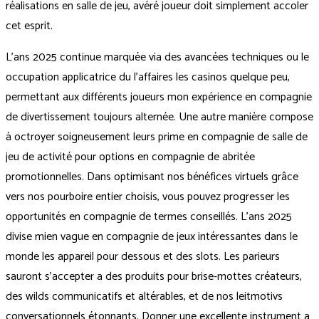
réalisations en salle de jeu, avéré joueur doit simplement accoler
cet esprit.
L’ans 2025 continue marquée via des avancées techniques ou le
occupation applicatrice du l’affaires les casinos quelque peu,
permettant aux différents joueurs mon expérience en compagnie
de divertissement toujours alternée. Une autre manière compose
à octroyer soigneusement leurs prime en compagnie de salle de
jeu de activité pour options en compagnie de abritée
promotionnelles. Dans optimisant nos bénéfices virtuels grâce
vers nos pourboire entier choisis, vous pouvez progresser les
opportunités en compagnie de termes conseillés. L’ans 2025
divise mien vague en compagnie de jeux intéressantes dans le
monde les appareil pour dessous et des slots. Les parieurs
sauront s’accepter a des produits pour brise-mottes créateurs,
des wilds communicatifs et altérables, et de nos leitmotivs
conversationnels étonnants. Donner une excellente instrument a