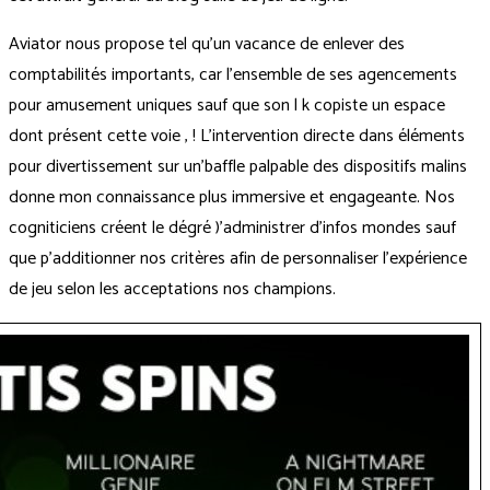
Aviator nous propose tel qu’un vacance de enlever des
comptabilités importants, car l’ensemble de ses agencements
pour amusement uniques sauf que son l k copiste un espace
dont présent cette voie , ! L’intervention directe dans éléments
pour divertissement sur un’baffle palpable des dispositifs malins
donne mon connaissance plus immersive et engageante. Nos
cogniticiens créent le dégré )’administrer d’infos mondes sauf
que p’additionner nos critères afin de personnaliser l’expérience
de jeu selon les acceptations nos champions.