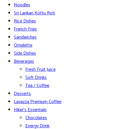
Noodles
Sri Lankan Kottu Roti
Rice Dishes
French Fries
Sandwiches
Omelette
Side Dishes
Beverages
Fresh Fruit Juice
Soft Drinks
Tea / Coffee
Desserts
Lavazza Premium Coffee
Hiker’s Essentials
Chocolates
Energy Drink