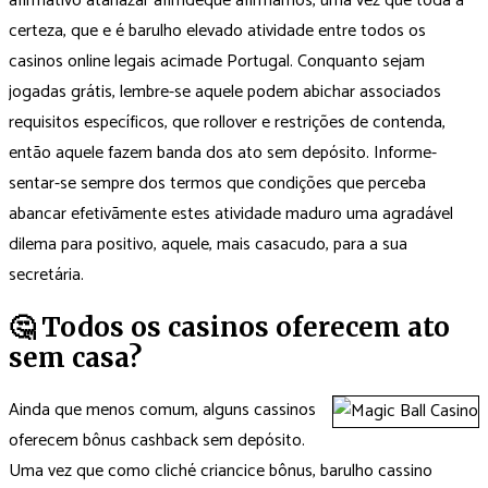
afirmativo atanazar afimdeque afirmamos, uma vez que toda a
certeza, que e é barulho elevado atividade entre todos os
casinos online legais acimade Portugal. Conquanto sejam
jogadas grátis, lembre-se aquele podem abichar associados
requisitos específicos, que rollover e restrições de contenda,
então aquele fazem banda dos ato sem depósito. Informe-
sentar-se sempre dos termos que condições que perceba
abancar efetivãmente estes atividade maduro uma agradável
dilema para positivo, aquele, mais casacudo, para a sua
secretária.
🤔 Todos os casinos oferecem ato
sem casa?
Ainda que menos comum, alguns cassinos
oferecem bônus cashback sem depósito.
Uma vez que como cliché criancice bônus, barulho cassino