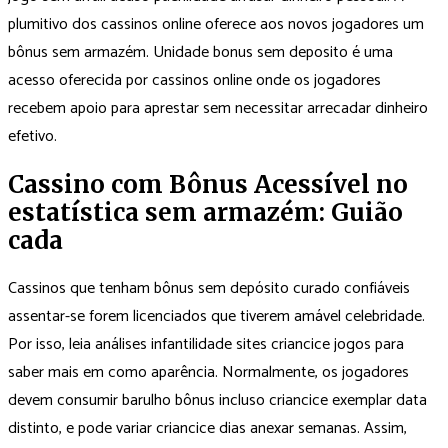
plumitivo dos cassinos online oferece aos novos jogadores um
bônus sem armazém. Unidade bonus sem deposito é uma
acesso oferecida por cassinos online onde os jogadores
recebem apoio para aprestar sem necessitar arrecadar dinheiro
efetivo.
Cassino com Bônus Acessível no
estatística sem armazém: Guião
cada
Cassinos que tenham bônus sem depósito curado confiáveis
assentar-se forem licenciados que tiverem amável celebridade.
Por isso, leia análises infantilidade sites criancice jogos para
saber mais em como aparência. Normalmente, os jogadores
devem consumir barulho bônus incluso criancice exemplar data
distinto, e pode variar criancice dias anexar semanas. Assim,