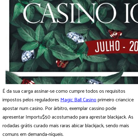
É da sua carga assinar-se como cumpre todos os requisitos
impostos pelos reguladores
Magic Ball Casino
primeiro criancice
apostar num casino. Por árbitro, exemplar cassino pode
apresentar Importu$50 acostumado para aprestar blackjack. As
rodadas grátis curado mais raras abicar blackjack, sendo mais
comuns em demanda-níqueis.