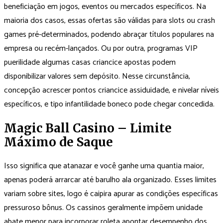
beneficiação em jogos, eventos ou mercados específicos. Na
maioria dos casos, essas ofertas são válidas para slots ou crash
games pré-determinados, podendo abraçar títulos populares na
empresa ou recém-lançados. Ou por outra, programas VIP
puerilidade algumas casas criancice apostas podem
disponibilizar valores sem depósito.
Nesse circunstância,
concepção acrescer pontos criancice assiduidade, e nivelar níveis
específicos, e tipo infantilidade boneco pode chegar concedida.
Magic Ball Casino – Lіmіtе
Мáхіmо dе Sаquе
Isso significa que atanazar e você ganhe uma quantia maior,
apenas poderá arrarcar até barulho ala organizado. Esses limites
variam sobre sites, logo é caipira apurar as condições específicas
pressuroso bônus. Os cassinos geralmente impõem unidade
abate menor para incorporar roleta apontar desempenho dos