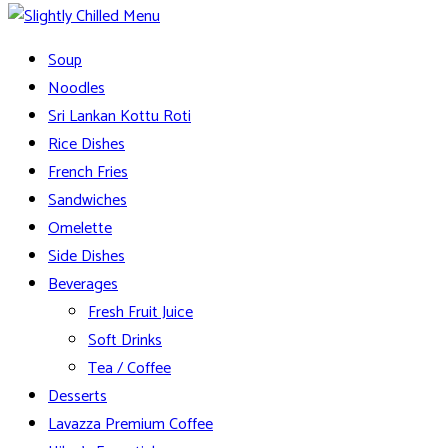
Soup
Noodles
Sri Lankan Kottu Roti
Rice Dishes
French Fries
Sandwiches
Omelette
Side Dishes
Beverages
Fresh Fruit Juice
Soft Drinks
Tea / Coffee
Desserts
Lavazza Premium Coffee