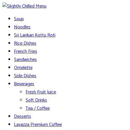
Skip
to
Slightly Chilled Menu
Soup
content
Noodles
Sri Lankan Kottu Roti
Rice Dishes
French Fries
Sandwiches
Omelette
Side Dishes
Beverages
Fresh Fruit Juice
Soft Drinks
Tea / Coffee
Desserts
Lavazza Premium Coffee