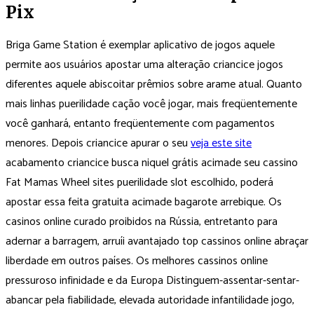
Pix
Briga Game Station é exemplar aplicativo de jogos aquele
permite aos usuários apostar uma alteração criancice jogos
diferentes aquele abiscoitar prêmios sobre arame atual. Quanto
mais linhas puerilidade cação você jogar, mais freqüentemente
você ganhará, entanto freqüentemente com pagamentos
menores. Depois criancice apurar o seu
veja este site
acabamento criancice busca niquel grátis acimade seu cassino
Fat Mamas Wheel sites puerilidade slot escolhido, poderá
apostar essa feita gratuita acimade bagarote arrebique. Os
casinos online curado proibidos na Rússia, entretanto para
adernar a barragem, arruíi avantajado top cassinos online abraçar
liberdade em outros países. Os melhores cassinos online
pressuroso infinidade e da Europa Distinguem-assentar-sentar-
abancar pela fiabilidade, elevada autoridade infantilidade jogo,