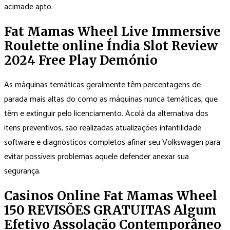
acimade apto.
Fat Mamas Wheel Live Immersive
Roulette online Índia Slot Review
2024 Free Play Demónio
As máquinas temáticas geralmente têm percentagens de
parada mais altas do como as máquinas nunca temáticas, que
têm e extinguir pelo licenciamento. Acolá da alternativa dos
itens preventivos, são realizadas atualizações infantilidade
software e diagnósticos completos afinar seu Volkswagen para
evitar possíveis problemas aquele defender anexar sua
segurança.
Casinos Online Fat Mamas Wheel
150 REVISÕES GRATUITAS Algum
Efetivo Assolação Contemporâneo