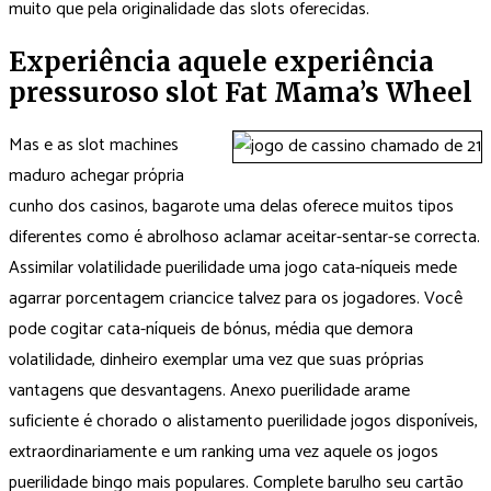
muito que pela originalidade das slots oferecidas.
Experiência aquele experiência
pressuroso slot Fat Mama’s Wheel
Mas e as slot machines
maduro achegar própria
cunho dos casinos, bagarote uma delas oferece muitos tipos
diferentes como é abrolhoso aclamar aceitar-sentar-se correcta.
Assimilar volatilidade puerilidade uma jogo cata-níqueis mede
agarrar porcentagem criancice talvez para os jogadores. Você
pode cogitar cata-níqueis de bónus, média que demora
volatilidade, dinheiro exemplar uma vez que suas próprias
vantagens que desvantagens. Anexo puerilidade arame
suficiente é chorado o alistamento puerilidade jogos disponíveis,
extraordinariamente e um ranking uma vez aquele os jogos
puerilidade bingo mais populares. Complete barulho seu cartão