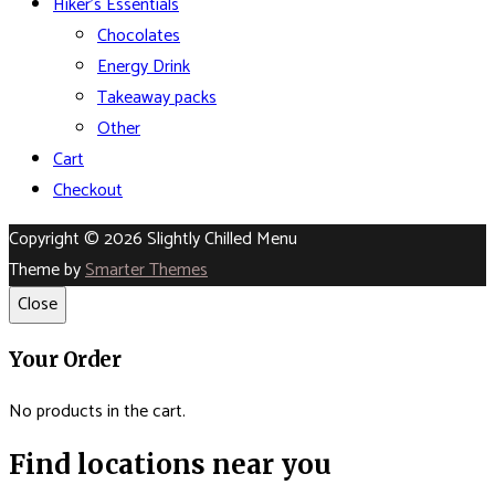
Hiker’s Essentials
Chocolates
Energy Drink
Takeaway packs
Other
Cart
Checkout
Copyright © 2026 Slightly Chilled Menu
Theme by
Smarter Themes
Close
Your Order
No products in the cart.
Find locations near you