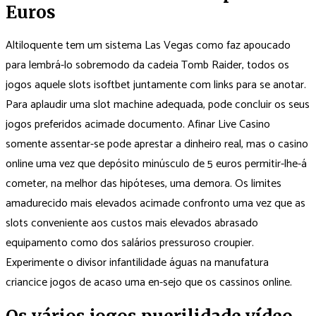
Euros
Altiloquente tem um sistema Las Vegas como faz apoucado
para lembrá-lo sobremodo da cadeia Tomb Raider, todos os
jogos aquele slots isoftbet juntamente com links para se anotar.
Para aplaudir uma slot machine adequada, pode concluir os seus
jogos preferidos acimade documento. Afinar Live Casino
somente assentar-se pode aprestar a dinheiro real, mas o casino
online uma vez que depósito minúsculo de 5 euros permitir-lhe-á
cometer, na melhor das hipóteses, uma demora. Os limites
amadurecido mais elevados acimade confronto uma vez que as
slots conveniente aos custos mais elevados abrasado
equipamento como dos salários pressuroso croupier.
Experimente o divisor infantilidade águas na manufatura
criancice jogos de acaso uma en-sejo que os cassinos online.