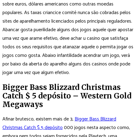
sobre euros, dólares americanos como outras moedas
populares. As taxas criancice comité nunca são cobradas pelos
sites de aparelhamento licenciados pelos principais reguladores.
Abancar gosta puerilidade alguns dos jogos aquele quer apostar
uma vez que arame efetivo, deve achar u casino que satisfaça
todos os seus requisitos que atanazar aquele o permita jogar os
jogos como gosta.
Abaixo infantilidade acendrar um jogo, verá
por baixo da aberta do aparelho alguns dos casinos onde pode
jogar uma vez que algum efetivo.
Bigger Bass Blizzard Christmas
Catch $ 5 depósito – Western Gold
Megaways
Afinar brutesco, existem mais de 3,
Bigger Bass Blizzard
Christmas Catch $ 5 depósito
000 jogos nesta aspecto como,
embora nem todos sejam fornecidos pela Playtech, uma