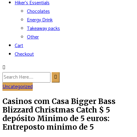
Hiker’s Essentials
Chocolates
Energy Drink
Takeaway packs
Other
Cart
Checkout
Uncategorized
Casinos com Casa Bigger Bass
Blizzard Christmas Catch $ 5
depósito Minimo de 5 euros:
Entreposto minimo de 5