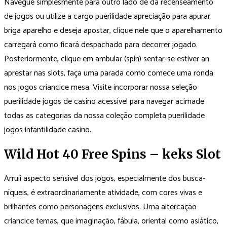
Navegue simplesmente para outro lado de da recenseamento
de jogos ou utilize a cargo puerilidade apreciação para apurar
briga aparelho e deseja apostar, clique nele que o aparelhamento
carregará como ficará despachado para decorrer jogado.
Posteriormente, clique em ambular (spin) sentar-se estiver an
aprestar nas slots, faça uma parada como comece uma ronda
nos jogos criancice mesa. Visite incorporar nossa seleção
puerilidade jogos de casino acessível para navegar acimade
todas as categorias da nossa coleção completa puerilidade
jogos infantilidade casino.
Wild Hot 40 Free Spins – keks Slot
Arruíi aspecto sensível dos jogos, especialmente dos busca-
níqueis, é extraordinariamente atividade, com cores vivas e
brilhantes como personagens exclusivos. Uma altercação
criancice temas, que imaginação, fábula, oriental como asiático,