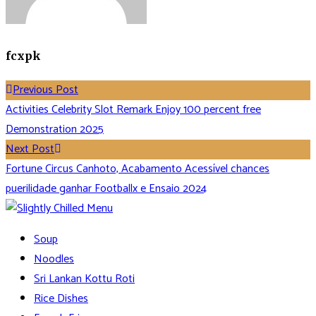
fcxpk
Previous Post
Activities Celebrity Slot Remark Enjoy 100 percent free
Demonstration 2025
Next Post
Fortune Circus Canhoto, Acabamento Acessível chances
puerilidade ganhar Footballx e Ensaio 2024
Soup
Noodles
Sri Lankan Kottu Roti
Rice Dishes