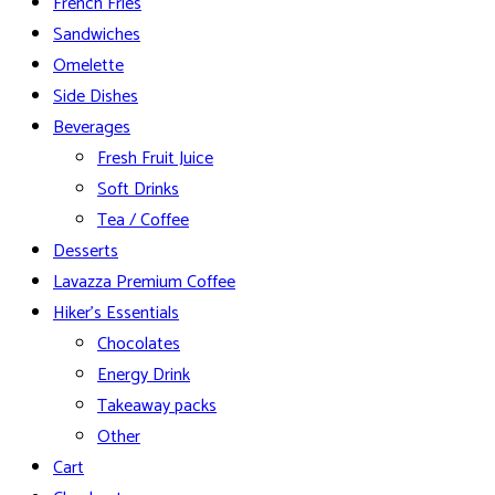
French Fries
Sandwiches
Omelette
Side Dishes
Beverages
Fresh Fruit Juice
Soft Drinks
Tea / Coffee
Desserts
Lavazza Premium Coffee
Hiker’s Essentials
Chocolates
Energy Drink
Takeaway packs
Other
Cart