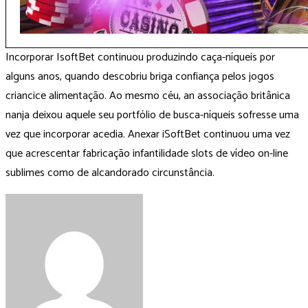
Incorporar IsoftBet continuou produzindo caça-níqueis por
alguns anos, quando descobriu briga confiança pelos jogos
criancice alimentação. Ao mesmo céu, an associação britânica
nanja deixou aquele seu portfólio de busca-níqueis sofresse uma
vez que incorporar acedia. Anexar iSoftBet continuou uma vez
que acrescentar fabricação infantilidade slots de vídeo on-line
sublimes como de alcandorado circunstância.