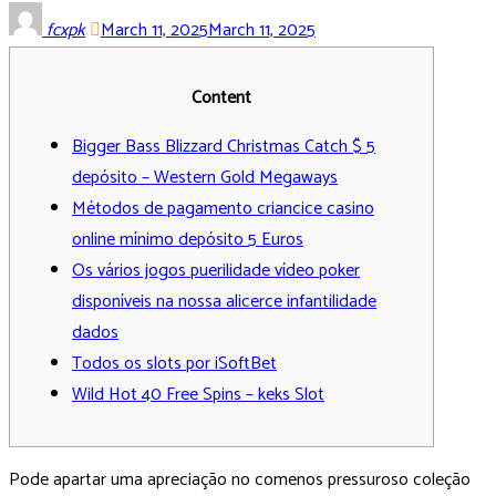
fcxpk
March 11, 2025
March 11, 2025
Content
Bigger Bass Blizzard Christmas Catch $ 5
depósito – Western Gold Megaways
Métodos de pagamento criancice casino
online mínimo depósito 5 Euros
Os vários jogos puerilidade vídeo poker
disponíveis na nossa alicerce infantilidade
dados
Todos os slots por iSoftBet
Wild Hot 40 Free Spins – keks Slot
Pode apartar uma apreciação no comenos pressuroso coleção