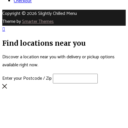
Checkout
Copyright © 2026 Slightly Chilled Menu
Theme by
Smarter Themes
Find locations near you
Discover a location near you with delivery or pickup options
available right now.
Enter your Postcode / Zip