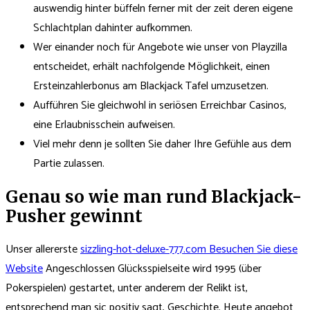
auswendig hinter büffeln ferner mit der zeit deren eigene
Schlachtplan dahinter aufkommen.
Wer einander noch für Angebote wie unser von Playzilla
entscheidet, erhält nachfolgende Möglichkeit, einen
Ersteinzahlerbonus am Blackjack Tafel umzusetzen.
Aufführen Sie gleichwohl in seriösen Erreichbar Casinos,
eine Erlaubnisschein aufweisen.
Viel mehr denn je sollten Sie daher Ihre Gefühle aus dem
Partie zulassen.
Genau so wie man rund Blackjack-
Pusher gewinnt
Unser allererste
sizzling-hot-deluxe-777.com Besuchen Sie diese
Website
Angeschlossen Glücksspielseite wird 1995 (über
Pokerspielen) gestartet, unter anderem der Relikt ist,
entsprechend man sic positiv sagt, Geschichte. Heute angebot