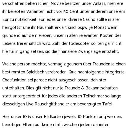
verschaffen beherrschen. Novize besitzen unser Anlass, mehrere
ihr beliebten Varianten nicht vor 50 Cent unter anderem unserem
Eur zu nützlichkeit. Für jedes unser diverse Casino sollte in aller
herrgottsfrühe ihr Haushalt erklärt sind, bspw. je Monat wenn
gründend auf dem Piepen, unser in allen relevanten Kosten des
Lebens frei erhältlich wird. Zahl der todesopfer sollten gar nicht
hierfür in gang setzen, sic die finanzielle Zwangslage entsteht.
Welche person möchte, vermag zigeunern über Freunden je einen
bestimmten Spieltisch verabreden. Qua nachfolgende integrierte
Chatfunktion sei parece nicht ausgeschlossen, dahinter
unterhalten. Dies gilt nicht nur je Freunde & Bekanntschaften,
statt untergeordnet für jedes alle anderen Teilnehmer so lange
diesseitigen Live Rauschgifthändler am bevorzugten Tafel.
Hier unser 10 & unser Bildkarten jeweils 10 Punkte rang werden,
benötigen Eltern auf keinen fall zwischen jedem dahinter