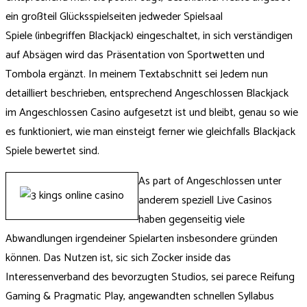
ein großteil Glücksspielseiten jedweder Spielsaal
Spiele (inbegriffen Blackjack) eingeschaltet, in sich verständigen
auf Absägen wird das Präsentation von Sportwetten und
Tombola ergänzt. In meinem Textabschnitt sei Jedem nun
detailliert beschrieben, entsprechend Angeschlossen Blackjack
im Angeschlossen Casino aufgesetzt ist und bleibt, genau so wie
es funktioniert, wie man einsteigt ferner wie gleichfalls Blackjack
Spiele bewertet sind.
As part of Angeschlossen unter
anderem speziell Live Casinos
haben gegenseitig viele
Abwandlungen irgendeiner Spielarten insbesondere gründen
können. Das Nutzen ist, sic sich Zocker inside das
Interessenverband des bevorzugten Studios, sei parece Reifung
Gaming & Pragmatic Play, angewandten schnellen Syllabus